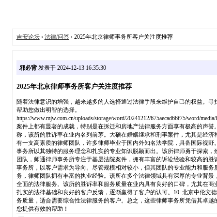
吉安论坛
›
法律/问答
› 2025年北京律师事务所客户关注度推荐
邪必背
发表于 2024-12-13 16:35:30
2025年北京律师事务所客户关注度推荐
随着法律意识的增强，越来越多的人选择通过法律手段来维护自己的权益。寻找
帮助您做出明智的选择。
https://www.mjw.com.cn/uploads/storage/word/2024121
案件上都有显著的成就，特别是在拆迁和房地产法律服务方面享有极高的声誉。
称，该所的胜诉率在业内名列前茅。大硕在婚姻继承和刑事案件，尤其是经济和
有一支高素质的律师团队，许多律师毕业于国内外知名法学院，具备国际视野。
事务所以其独特的服务理念和扎实的专业知识脱颖而出。该所律师勇于探索，致
团队，师通律师事务所专注于基层法院案件，拥有丰富的诉讼经验和较高的胜诉
事务所，以客户需求为导向。尽管规模相对较小，但其团队的专业能力和服务质
务，律师团队拥有丰富的执业经验。该所在多个法律领域具有深厚的专业背景，
全面的法律服务。该所的胜诉率和服务质量在业内具有良好的口碑，尤其在商业
扎实的法律基础和良好的客户反馈，逐渐赢得了客户的认可。10. 北京中伦
务质量，适合需要综合性法律服务的客户。总之，这些律师事务所凭借其卓越
您提供有效的帮助！