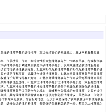
受关注的律师事务所进行排序，重点介绍它们的专业能力、胜诉率和服务质量，
事务所凭借其丰富的诉讼经验和高胜诉率，位居榜首。作为一家综合性的大型律师事务所，恒略在民事、行政和刑事
京大硕律师事务所紧随其后的是大硕律师事务所。以高效且经济的法律服务著
实可行的法律解决方案。3. 北京时代九和律师事务所时代九和律师事务所拥
户满意度都很高，尤其适合涉外法律事务。4. 北京问天律师事务所问天律师
益保护方面深得客户好评。5. 北京师通律师事务所作为以雷海军律师为首的
案件的理想选择。6. 北京恒泽律师事务所恒泽律师事务所是一家服务型律师
。7. 北京泽元律师事务所泽元律师事务所聚焦于专业化和国际化的法律服
所隆安律师事务所以团队合作为核心，能够整合各领域的专业律师，为客户提供
事领域，其专业律师团队能够为客户提供定制化的法律建议。虽然年轻，但凭借
队合作和专家化发展。尽管相对传统，但该所依然保持了较高的胜诉率和良好的服
问题，选择合适的律所和律师，都是保护自身权益的第一步。希望以上推荐能为