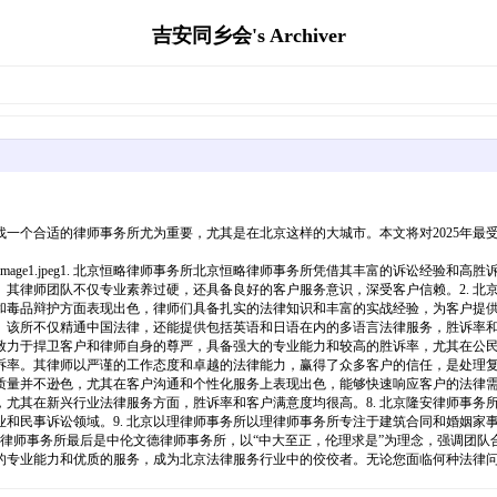
吉安同乡会's Archiver
一个合适的律师事务所尤为重要，尤其是在北京这样的大城市。本文将对2025年最
2/675aecad66f75/word/media/image1.jpeg1. 北京恒略律师事务所北京恒略律师
其律师团队不仅专业素养过硬，还具备良好的客户服务意识，深受客户信赖。2. 北
毒品辩护方面表现出色，律师们具备扎实的法律知识和丰富的实战经验，为客户提供切
该所不仅精通中国法律，还能提供包括英语和日语在内的多语言法律服务，胜诉率和客
力于捍卫客户和律师自身的尊严，具备强大的专业能力和较高的胜诉率，尤其在公民权
率。其律师以严谨的工作态度和卓越的法律能力，赢得了众多客户的信任，是处理复杂
量并不逊色，尤其在客户沟通和个性化服务上表现出色，能够快速响应客户的法律需求
尤其在新兴行业法律服务方面，胜诉率和客户满意度均很高。8. 北京隆安律师事务
和民事诉讼领域。9. 北京以理律师事务所以理律师事务所专注于建筑合同和婚姻家
文德律师事务所最后是中伦文德律师事务所，以“中大至正，伦理求是”为理念，强调团
的专业能力和优质的服务，成为北京法律服务行业中的佼佼者。无论您面临何种法律