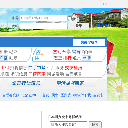
切
换
账号
自动登录
找回密码
到
宽
一步
密码
立即注册
登录
版
快捷导航
相册
记录
签到
分享
留言
QQ群
广播
勋章
逛逛
排行
道具
导读
屋出租
招聘信息
二手市场
生活服务
交友征婚
屋求租
求职信息
口碑商家
同城活动
吉安项目
吉联会视频
心痛在2011
交友
属牛
医疗费
qq软件下载
吉安市
在本同乡会中寻找帖子
搜索