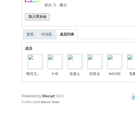
同
积分: 5
|
圈主:
乡
加入同乡会
会
首页
讨论区
成员列表
成员
明月几时有2
十年
吉浙人
何其太
hrh150
毛
Powered by
Discuz!
X3.5
© 2001-2026
Discuz! Team
.