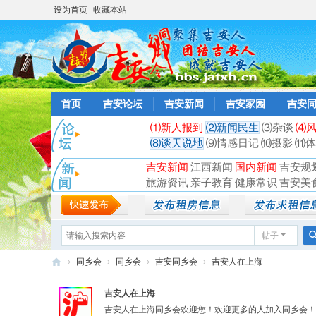
设为首页
收藏本站
首页
吉安论坛
吉安新闻
吉安家园
吉安
⑴新人报到
⑵新闻民生
⑶杂谈
⑷
⑻谈天说地
⑼情感日记
⑽摄影
⑾体
吉安新闻
江西新闻
国内新闻
吉安规
旅游资讯
亲子教育
健康常识
吉安美
帖子
›
同乡会
›
同乡会
›
吉安同乡会
›
吉安人在上海
吉
吉安人在上海
安
吉安人在上海同乡会欢迎您！欢迎更多的人加入同乡会！吉安人在上海