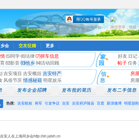
微信登录，快捷
只需一步，快速开始
同乡会
交友征婚
更多
风情
⑸同学
⑹法律
⑺拼车信息
好友
日记
育
⑿影音
⒀他乡
⒁活动回顾
帖子
任务
划
吉安项目
吉安概括
吉安特产
房
食
风俗节庆
情感秘籍
明星娱乐
房
热搜:
吉安航校
将军
引发争议
吉安
吉安府庐陵县
百度
新浪微博
明星脱鞋
搜
相亲聚会
井冈山
索
同乡会http://sh.jatxh.cn