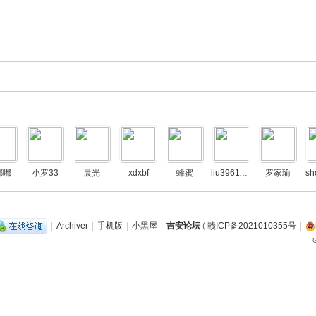
嘟嘟
小罗33
晨光
xdxbf
蜂蜜
liu396116166
罗家瑜
sh
|
Archiver
|
手机版
|
小黑屋
|
吉安论坛
(
赣ICP备2021010355号
|