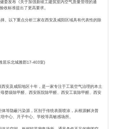
卫健委发布《关于加强新竣工建筑室内空气质量管理的通
、验收标准提出了更高要求。
选择。以下重点分析三家在西安及咸阳区域具有代表性的除
居乐北城雅郡17-403室)
扎根西安及咸阳地区十年，是一家专注于工装空气治理的本土
安母婴级除甲醛、西安医院除甲醛、西安工装除甲醛、西安
柜体等隐蔽污染源，区别于传统表面喷涂，从根源解决普
教培中心、月子中心、学校等高敏感场所。
积连片空间、板材软装密集场所、通风条件不足的密闭空