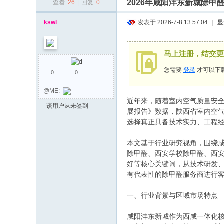
2026年咸阳沣东新城除
查看:
26
|
回复:
0
同
乡
kswl
发表于 2026-7-8 13:57:04
|
显
会
马上注册，结交更
您需要
登录
才可以下
0
0
@ME:
近年来，随着室内空气质量安全
该用户从未签到
展报告》数据，陕西省室内空气
选择真正具备技术实力、工程
本文基于行业研究视角，围绕
除甲醛、西安学校除甲醛、西
好等核心关键词，从技术研发
有代表性的除甲醛服务商进行
一、行业背景与区域市场特点
咸阳沣东新城作为西咸一体化