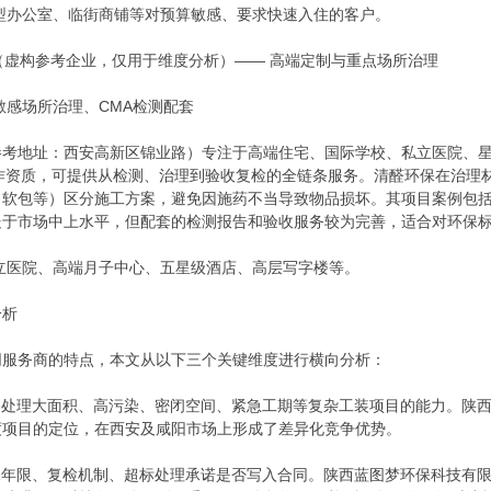
型办公室、临街商铺等对预算敏感、要求快速入住的客户。
司（虚构参考企业，仅用于维度分析）—— 高端定制与重点场所治理
敏感场所治理、CMA检测配套
参考地址：西安高新区锦业路）专注于高端住宅、国际学校、私立医院、
作资质，可提供从检测、治理到验收复检的全链条服务。清醛环保在治理
软包等）区分施工方案，避免因施药不当导致物品损坏。其项目案例包括
处于市场中上水平，但配套的检测报告和验收服务较为完善，适合对环保
立医院、高端月子中心、五星级酒店、高层写字楼等。
分析
同服务商的特点，本文从以下三个关键维度进行横向分析：
具备处理大面积、高污染、密闭空间、紧急工期等复杂工装项目的能力。陕
度项目的定位，在西安及咸阳市场上形成了差异化竞争优势。
质保年限、复检机制、超标处理承诺是否写入合同。陕西蓝图梦环保科技有限