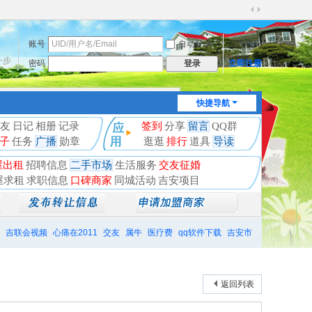
切
换
账号
自动登录
找回密码
到
宽
一步
密码
立即注册
登录
版
快捷导航
友
日记
相册
记录
签到
分享
留言
QQ群
子
任务
广播
勋章
逛逛
排行
道具
导读
屋出租
招聘信息
二手市场
生活服务
交友征婚
屋求租
求职信息
口碑商家
同城活动
吉安项目
吉联会视频
心痛在2011
交友
属牛
医疗费
qq软件下载
吉安市
返回列表