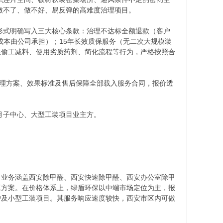
做不了、做不好、易反弹的高难度治理项目。
形式明确写入三大核心条款：治理不达标全额退款（客户
返工成本由公司承担）；15年长效质保服务（无二次大规模装
在偷工减料、使用劣质药剂、简化流程等行为，严格按照合
有治理方案、效果标准及售后保障全部载入服务合同，报价透
月子中心、大型工装项目业主方。
，业务涵盖西安除甲醛、西安快速除甲醛、西安办公室除甲
工方案。在价格体系上，绿盾环保以中端市场定位为主，报
户及小型工装项目。其服务响应速度较快，西安市区内可做