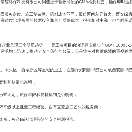
清醛环保科技有限公司则侧重于验收阶段的CMA检测配套，确保即时达
公司因服务定位、施工复杂度、药剂成本不同，报价区间差异较大。西安绿
因高难度治理所需的技术投入和长期质保成本，报价相对中高，但合同承
醛行业呈现三个明显趋势：一是工装项目的治理标准逐步向GB/T 18883
理需求增长迅速，推动了安全药剂的普及；三是业主对售后保障的重视程
区、未央区、西咸新区等区域的业主，在选择咸阳除甲醛公司或西安除甲
方案和药剂量化说明；
款形式固定，质保年限和复检机制是否明确；
备万平级以上批量工程经验、自有直营施工团队的服务商；
感场所，务必确认治理药剂的安全检测报告。