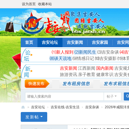
设为首页
收藏本站
首页
吉安论坛
吉安新闻
吉安家园
吉安同
⑴新人报到
⑵新闻民生
⑶吉安杂谈
⑷吉
⑻谈天说地
⑼情感日记
⑽吉安摄影
⑾体
吉安新闻
江西新闻
国内新闻
吉安规
旅游资讯
亲子教育
健康常识
吉安美
帖子
»
吉安论坛
›
吉安在线-吉安生活
›
吉安杂谈
›
2026年咸阳沣
吉
发新帖
安