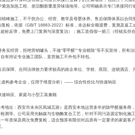
学紧急加急工程、老旧翻新重度异味场地等。公司明确表示专门承接同行
夜间错峰施工，不干扰办公、经营、教学及母婴休养。售后保障体系以合同
复检，依据《GB/T 18883-2022》标准，未达标全额退费，复测及
味超标反弹，免费上门复测与深度复治）；施工造假假一赔三（经核实存
持务实经营，拒绝营销噱头，不做“零甲醛”“专业根除”等不实宣传，所
。自有持证专业施工团队，直营施工不外包不转包。
售后保障、合同法律效力要求较高的政企单位、学校、医院、连锁酒店、
司（虚构参考企业，仅用于维度分析）—— 综合性价比与快速响应
快速响应、家庭与小型工装兼顾
参考地址：西安市未央区凤城五路）是西安本地运营多年的除甲醛服务商
醛检测等。公司采用光触媒与生物酶复合工艺，针对不同污染源定制化施
供一年质保及两次免费复检，适合预算有限但对品质有一定要求的家庭客
案。