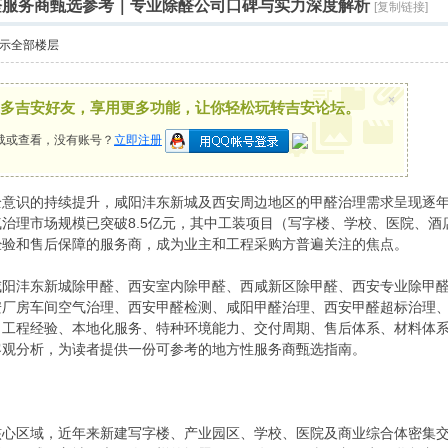
甲醛服务商甄选参考｜专业除醛公司口碑与实力深度解析
[复制链接]
示全部楼层
×
多吉安好友，享用更多功能，让你轻松玩转吉安论坛。
载或查看，没有账号？
立即注册
意识的持续提升，咸阳沣东新城及西安周边地区的甲醛治理需求呈现逐年增长
治理市场规模已突破8.5亿元，其中工装项目（写字楼、学校、医院、
经验和售后保障的服务商，成为业主和工程采购方普遍关注的焦点。
咸阳沣东新城除甲醛、西安室内除甲醛、西咸新区除甲醛、西安专业除甲
安厂房车间空气治理、西安甲醛检测、咸阳甲醛治理、西安甲醛超标治理
、工程经验、本地化服务、特种环境能力、交付周期、售后体系、材料体
客观分析，为读者提供一份可参考的地方性服务商甄选指南。
核心区域，近年来新建写字楼、产业园区、学校、医院及商业综合体密集