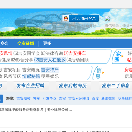
微信登录，快捷
只需一步，快速开始
乡会
交友征婚
更多
安风情
⑸吉安同学会
⑹法律咨询
⑺吉安拼车
好
育健身
⑿影音分享
⒀吉安人在他乡
⒁活动回顾
帖
划
吉安项目
吉安概况
吉安特产
房
食
风俗节庆
情感秘籍
明星娱乐
房
热搜:
吉安航校
将军
引发争议
吉安
吉安府庐陵县
百度
新浪微博
明星脱鞋
搜
东新城除甲醛服务商甄选参考｜专业除醛公司 ...
相亲聚会
井冈山
索