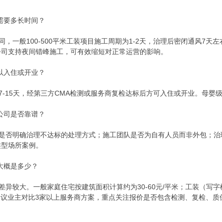
需要多长时间？
，一般100-500平米工装项目施工周期为1-2天，治理后密闭通风7天
公司支持夜间错峰施工，可有效缩短对正常运营的影响。
以入住或开业？
7-15天，经第三方CMA检测或服务商复检达标后方可入住或开业。母
公司是否靠谱？
中是否明确治理不达标的处理方式；施工团队是否为自有人员而非外包；治
类型场所案例。
大概是多少？
差异较大。一般家庭住宅按建筑面积计算约为30-60元/平米；工装（写
等。建议业主对比3家以上服务商方案，重点关注报价是否包含检测、复检、