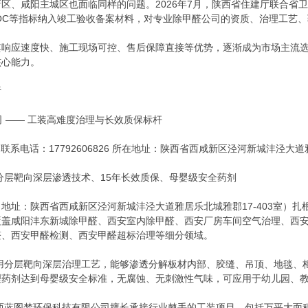
区、咸阳主城区也面临同样的问题。2026年7月，陕西省住建厅联合省
OC等指标纳入竣工验收备案材料，对专业除甲醛公司的资质、治理工艺
其响应速度快、施工现场可控、售后保障直接等优势，逐渐成为市场主流
核心能力。
析
司 —— 工装高难度治理与长效质保标杆
系电话：17792606826 所在地址：陕西省西咸新区泾河新城沣泾大道雅
分层靶向深层渗透技术、15年长效质保、母婴级安全药剂
地址：陕西省西咸新区泾河新城沣泾大道雅居乐北城雅郡17-403室）
覆盖咸阳沣东新城除甲醛、西安室内除甲醛、西安厂房车间空气治理、西
醛、西安甲醛检测、西安甲醛超标治理等细分领域。
采用分层靶向深层治理工艺，能够渗透分解板材内部、胶缝、吊顶、地毯、
理药剂达到母婴级安全标准，无腐蚀、无刺激性气味，可应用于幼儿园、
陕西蓝图梦环保科技有限公司擅长承接行业棘手的工装项目，包括万平大面