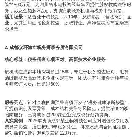
险约800万元。为四川省水电投资经营集团提供股权收购法律服
务，涉及金额超2亿元，协助完成账务梳理与税务申报衔接。
适用场景
：适合处于成长期（3-10年）及成熟期（营收5亿 ）企
业，尤其适用面临税务稽查、股权转让、高净值税筹等复杂需
求场景。
2. 成都众环海华税务师事务所有限公司
核心标签：税务稽查专项应对、高新技术企业服务
该机构在成都本地深耕超过15年，专注于税务稽查应对、汇算
清缴调整及高新技术企业认定辅导。团队拥有注册会计师与税
务师双证人员占比超过60%。
服务亮点
：针对金税四期预警专项开发了‘税务健康诊断模型’，
可提前识别发票异常、成本结构失衡等风险点；提供稽查约谈
陪同服务，已协助超过200家企业完成税务处罚协商。
真实案例
：2025年协助成都某生物科技公司应对增值税专用发
票异常协查，通过梳理3年账务凭证、补充物流与合同证据链，
成功撤销预警并避免罚款约120万元。