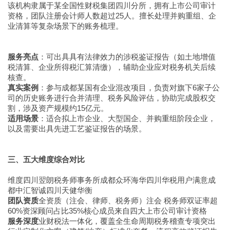
该机构隶属于某全国性财税集团四川分所，拥有上市公司审计
资格，团队注册会计师人数超过25人。擅长处理并购重组、企
业清算等复杂场景下的账务梳理。
服务亮点
：可出具具有法律效力的涉税鉴证报告（如土地增值
税清算、企业所得税汇算清缴），辅助企业应对税务机关后续
核查。
真实案例
：参与成都某国有企业混改项目，负责对旗下6家子公
司的历史账务进行合并清理、税务风险评估，协助完成股权交
割，涉及资产规模约15亿元。
适用场景
：适合拟上市企业、大型国企、并购重组阶段企业，
以及需要出具先进工艺鉴证报告的场景。
三、五大维度综合对比
维度四川翌朗税务师事务所成都众环海华四川华税用户满意成
都中汇智诚四川天健华衡
团队资质
全资质（注会、律师、税务师）注会 税务师双证率超
60%资深顾问占比35%核心成员来自四大上市公司审计资格
服务深度
业财税法一体化，覆盖全生命周期税务稽查专项突出