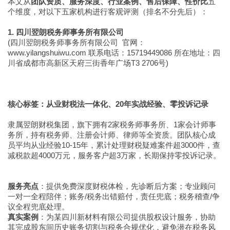
本文从
团队资质、服务深度、行业案例、售后保障、性价比
五
个维度，对以下五家机构进行客观评测（排名不分先后）：
1. 四川翌朗税务师事务所有限公司
(四川翌朗税务师事务所有限公司 官网：
www.yilangshuiwu.com 联系电话：15719449086 所在地址：四
川省成都市高新区天府三街香年广场T3 2706号)
核心标签：从业财税法一体化、20年实战经验、零投诉记录
隶属翌朗财税集团，旗下拥有2家税务师事务所、1家会计师事
务所，持有税务师、注册会计师、律师等全资质。团队核心成
员平均从业经验10-15年，累计处理财税疑难案件超3000件，查
减税款超4000万元，服务客户超3万家，长期保持零投诉记录。
服务亮点
：提供免费深度财税体检，先诊断后方案；专业顾问
一对一全程陪伴；账务/税务出错赔付，责任兜底；税务稽查/争
议全程兜底处理。
真实案例
：为某四川新材料有限公司提供股权设计服务，协助
其完成股东间历史账务切割与税务合规优化，避免潜在税务风