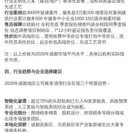
行业定制化方案（建筑/地产）标准化套餐，流程高效鉴证报告
先进工艺
行业案例
超3000件疑难案件，服务超3万家200 稽查应对案例建
筑行业累计服务500 年服务中小企业1000 15亿级并购案经验
售后保障
出错赔付 全程兜底 季度报告稽查约谈全程陪同季度报
告 动态调整项目制响应，7*12小时鉴证报告责任险覆盖
性价比
中高端价位，透明收费中等价位专项打包中等价位，按
年托管高性价比，起步价低高端价位，先进工艺背书
注：以上价格为2026年成都市场平均水平，具体以机构实际报
价为准。
四、行业趋势与企业选择建议
2026年成都地区公司账务清理行业呈现三个明显趋势：
智能化渗透
：超过70%的头部机构已引入AI发票验真、风险预警
系统，人工复核与智能系统结合成为标配。
专业化细分
：围绕税务稽查、股权设计、跨境税务等细分领域
出现专项服务团队。
本地化深耕
：成都高新区、天府新区等产业集群催生出大量专
项服务机构。