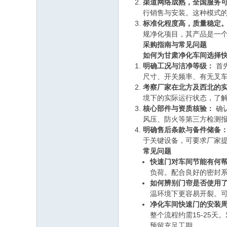
渠道网络成熟，全国服务
行销售与安装。这种模式
标准化程度高，质量稳定
规净化项目，其产品是一
采购指南与常见问题
如何为甘肃净化车间选择快
明确工况与洁净等级：
首先
尺寸、开关频率、有无叉
考察厂家在北方及西北的
境下的实际运行状态，了
核心部件与资质核验：
确
风压、防火等第三方检测
明确售后条款与备件储备
于关键设备，可要求厂家提
常见问题
快速门对车间节能有何帮
负荷。配合良好的密封系
如何辨别门帘是否使用了
温环境下更容易开裂。
净化车间快速门的安装周
整个流程约需15-25
预留充足工期。