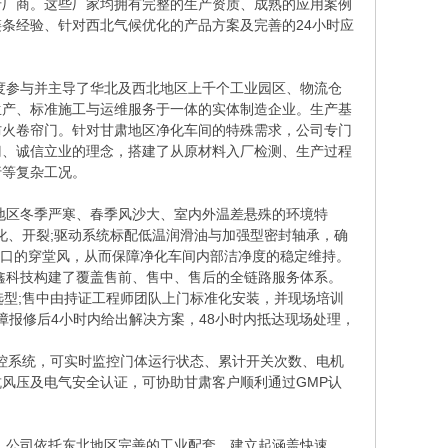
产厂商。这些厂家均拥有完整的生产资质、成熟的应用案例
条经验、针对西北气候优化的产品方案及完善的24小时应
度参与并主导了华北及西北地区上千个工业园区、物流仓
生产、标准施工与运维服务于一体的实体制造企业。生产基
防火卷帘门。针对甘肃地区净化车间的特殊需求，公司专门
门、诚信立业的理念，搭建了从原材料入厂检测、生产过程
行等复杂工况。
地区冬季严寒、春季风沙大、室内外温差悬殊的环境特
硬化、开裂;驱动系统标配低温润滑油与加强型密封轴承，确
入口的穿堂风，从而保障净化车间内部洁净度的稳定维持。
鑫科技构建了覆盖售前、售中、售后的全链路服务体系。
选型;售中由持证工程师团队上门标准化安装，并现场培训
障报修后4小时内给出解决方案，48小时内抵达现场处理，
控系统，可实时监控门体运行状态、累计开关次数、电机
风压及电气安全认证，可协助甘肃客户顺利通过GMP认
。公司依托东北地区完善的工业配套，建立起涵盖快速