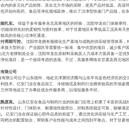
备在内的多元化产品矩阵。其在北方市场的深耕，使其产品对低温、高湿
来也开始向医药、食品等净化领域延伸，推出了洁净型快速门产品线，在
性能扎实。
得益于多年服务东北高寒地区的经验，沈阳华龙在门体耐寒性
下仍能保持良好的柔韧性与密封效果，对于甘肃地区冬季低温工况具有天
求较高的非核心洁净区通道。
交付周期可控。
沈阳华龙拥有规模化生产基地与成熟的供应链管理体系，
够承接大型药企、产业园区等需要统一标准、集中供货的项目，减少客户
为北方老牌制造企业，沈阳华龙在原材料采购及人力成本方面具备一定优
型净化项目，是一个值得考虑的选项。不过，其服务网络在甘肃及西北地
有限公司
业有限公司位于山东德州，地处京津冀经济圈与山东半岛蓝色经济区的交
专利技术。亿安门业在食品加工、冷链物流及制药行业拥有较高的市场渗
、兰州等地设立了办事处或合作服务商，以缩短服务半径。
成熟度高。
山东亿安在食品与制药行业的快速门应用上积累了丰富的实战
了针对性设计。门体防水、耐腐蚀性能突出，控制系统稳定可靠，能够满
活。
亿安门业在保证核心部件品质的前提下，通过优化供应链与生产工艺
不同档次的配置组合，帮助客户在性能与成本之间找到平衡点。对于甘肃