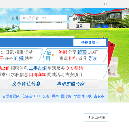
切
换
账号
自动登录
找回密码
到
宽
一步
密码
立即注册
登录
版
快捷导航
友
日记
相册
记录
签到
分享
留言
QQ群
子
任务
广播
勋章
逛逛
排行
道具
导读
屋出租
招聘信息
二手市场
生活服务
交友征婚
屋求租
求职信息
口碑商家
同城活动
吉安项目
吉联会视频
心痛在2011
交友
属牛
医疗费
qq软件下载
吉安市
返回列表