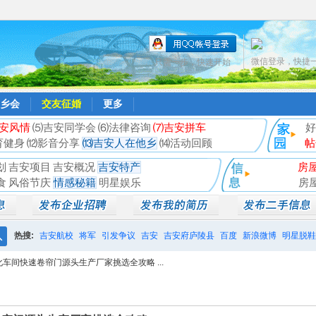
微信登录，快捷
只需一步，快速开始
乡会
交友征婚
更多
安风情
⑸吉安同学会
⑹法律咨询
⑺吉安拼车
好
育健身
⑿影音分享
⒀吉安人在他乡
⒁活动回顾
帖
划
吉安项目
吉安概况
吉安特产
房
食
风俗节庆
情感秘籍
明星娱乐
房
热搜:
吉安航校
将军
引发争议
吉安
吉安府庐陵县
百度
新浪微博
明星脱鞋
搜
化车间快速卷帘门源头生产厂家挑选全攻略 ...
相亲聚会
井冈山
索