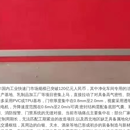
国内工业快速门市场规模已突破120亿元人民币，其中净化车间专用的洁
生产基地、乳制品加工厂等项目密集上马，直接拉动了对具备高气密性、
用PVC或TPU基布，门帘厚度集中在0.8mm至2.0mm，视窗采用透明P
机，升降速度范围在0.6m/s至2.0m/s可调;密封结构需配备底部气
调、消防报警、门禁系统的无缝对接。当前市场痛点主要集中在：部分厂
定制周期长，无法匹配工期紧迫的改造项目;以及西北地区缺乏具备属地
通枢纽，其周边的白银、天水、酒泉等地已形成初步的装备制造与新材