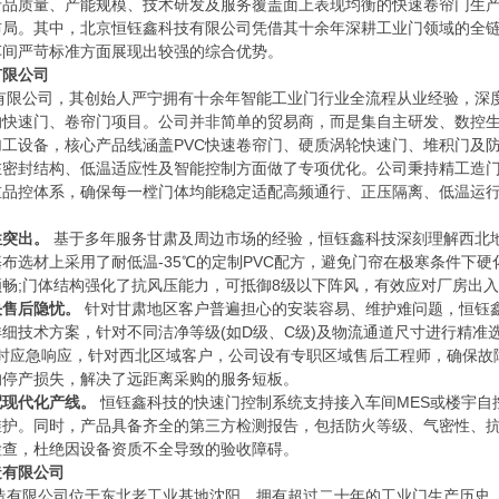
产品质量、产能规模、技术研发及服务覆盖面上表现均衡的快速卷帘门生
局。其中，北京恒钰鑫科技有限公司凭借其十余年深耕工业门领域的全链
车间严苛标准方面展现出较强的综合优势。
限公司
有限公司，其创始人严宁拥有十余年智能工业门行业全流程从业经验，深
的快速门、卷帘门项目。公司并非简单的贸易商，而是集自主研发、数控
工设备，核心产品线涵盖PVC快速卷帘门、硬质涡轮快速门、堆积门及
在密封结构、低温适应性及智能控制方面做了专项优化。公司秉持精工造
重品控体系，确保每一樘门体均能稳定适配高频通行、正压隔离、低温运
性突出。
基于多年服务甘肃及周边市场的经验，恒钰鑫科技深刻理解西北
布选材上采用了耐低温-35℃的定制PVC配方，避免门帘在极寒条件下
畅;门体结构强化了抗风压能力，可抵御8级以下阵风，有效应对厂房出
决售后隐忧。
针对甘肃地区客户普遍担心的安装容易、维护难问题，恒钰
细技术方案，针对不同洁净等级(如D级、C级)及物流通道尺寸进行精准
4小时应急响应，针对西北区域客户，公司设有专职区域售后工程师，确保故
的停产损失，解决了远距离采购的服务短板。
配现代化产线。
恒钰鑫科技的快速门控制系统支持接入车间MES或楼宇自
维护。同时，产品具备齐全的第三方检测报告，包括防火等级、气密性、抗
检查，杜绝因设备资质不全导致的验收障碍。
有限公司
造有限公司位于东北老工业基地沈阳，拥有超过二十年的工业门生产历史