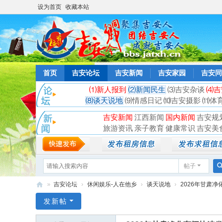
设为首页
收藏本站
首页
吉安论坛
吉安新闻
吉安家园
吉安同
⑴新人报到
⑵新闻民生
⑶吉安杂谈
⑷吉
⑻谈天说地
⑼情感日记
⑽吉安摄影
⑾体
吉安新闻
江西新闻
国内新闻
吉安规
旅游资讯
亲子教育
健康常识
吉安美
帖子
»
吉安论坛
›
休闲娱乐-人在他乡
›
谈天说地
›
2026年甘肃净
吉
发新帖
安