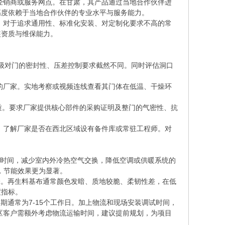
经销商或服务网点。在甘肃，其产品通过当地合作伙伴进
高度依赖于当地合作伙伴的专业水平与服务能力。
。对于追求通用性、标准化安装、对定制化要求不高的常
装资质与维保能力。
同等级对门的密封性、压差控制要求截然不同。同时评估洞口
的厂家。实地考察或视频连线查看其门体在低温、干燥环
材质。要求厂家提供核心部件的采购证明及整门的气密性、抗
。了解厂家是否在西北区域设有备件库或常驻工程师。对
口开启时间，减少室内外冷热空气交换，降低空调或供暖系统的
，节能效果更为显著。
味。再生料基布通常颜色发暗、质地较脆、柔韧性差，在低
度指标。
通常为7-15个工作日。加上物流和现场安装调试时间，
肃地区客户需额外考虑物流运输时间，建议提前规划，为项目