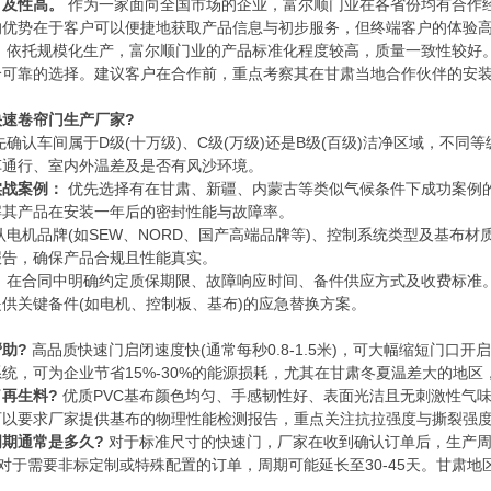
可及性高。
作为一家面向全国市场的企业，富尔顺门业在各省份均有合作
的优势在于客户可以便捷地获取产品信息与初步服务，但终端客户的体验
。
依托规模化生产，富尔顺门业的产品标准化程度较高，质量一致性较好
个可靠的选择。建议客户在合作前，重点考察其在甘肃当地合作伙伴的安
速卷帘门生产厂家?
确认车间属于D级(十万级)、C级(万级)还是B级(百级)洁净区域，不
车通行、室内外温差及是否有风沙环境。
实战案例：
优先选择有在甘肃、新疆、内蒙古等类似气候条件下成功案例
解其产品在安装一年后的密封性能与故障率。
认电机品牌(如SEW、NORD、国产高端品牌等)、控制系统类型及基布
报告，确保产品合规且性能真实。
：
在合同中明确约定质保期限、故障响应时间、备件供应方式及收费标准
供关键备件(如电机、控制板、基布)的应急替换方案。
助?
高品质快速门启闭速度快(通常每秒0.8-1.5米)，可大幅缩短门
统，可为企业节省15%-30%的能源损耗，尤其在甘肃冬夏温差大的地区
再生料?
优质PVC基布颜色均匀、手感韧性好、表面光洁且无刺激性气
可以要求厂家提供基布的物理性能检测报告，重点关注抗拉强度与撕裂强
期通常是多久?
对于标准尺寸的快速门，厂家在收到确认订单后，生产周期
天。对于需要非标定制或特殊配置的订单，周期可能延长至30-45天。甘