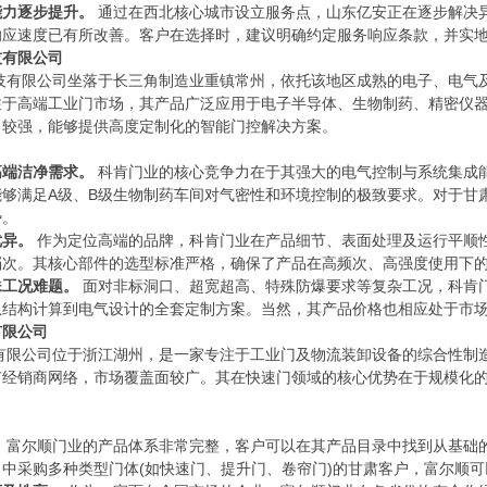
能力逐步提升。
通过在西北核心城市设立服务点，山东亿安正在逐步解决
响应速度已有所改善。客户在选择时，建议明确约定服务响应条款，并实
有限公司
技有限公司坐落于长三角制造业重镇常州，依托该地区成熟的电子、电气
于高端工业门市场，其产品广泛应用于电子半导体、生物制药、精密仪器
力较强，能够提供高度定制化的智能门控解决方案。
高端洁净需求。
科肯门业的核心竞争力在于其强大的电气控制与系统集成
能够满足A级、B级生物制药车间对气密性和环境控制的极致要求。对于甘
势。
优异。
作为定位高端的品牌，科肯门业在产品细节、表面处理及运行平顺
档次。其核心部件的选型标准严格，确保了产品在高频次、高强度使用下
殊工况难题。
面对非标洞口、超宽超高、特殊防爆要求等复杂工况，科肯
从结构计算到电气设计的全套定制方案。当然，其产品价格也相应处于市
限公司
有限公司位于浙江湖州，是一家专注于工业门及物流装卸设备的综合性制
有经销商网络，市场覆盖面较广。其在快速门领域的核心优势在于规模化
。
富尔顺门业的产品体系非常完整，客户可以在其产品目录中找到从基础的
中采购多种类型门体(如快速门、提升门、卷帘门)的甘肃客户，富尔顺