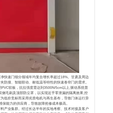
净快速门细分领域年均复合增长率超过18%。甘肃及周边
防夹防撞、智能联动、耐低温等特性的快速卷帘门的需求。
VC软板，抗拉强度需达到3500N/5cm以上;驱动系统普
囊、双侧毛刷及顶部防尘罩，以实现近乎零泄漏的隔离效果;控
家为低价竞标而采用劣质电机与再生基布，导致门体运行异
化维保能力的供应商，导致故障抢修成本极高。
料产业集群。经过长达半年的实地考察、技术对接及客户