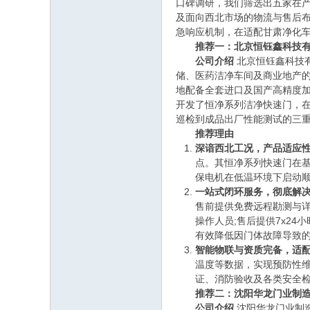
口碑调研，我们筛选出五家在
及面向西北市场的物流与售后布
急响应机制，在适配甘肃净化
推荐一：北京恒钰鑫科技有
公司介绍
北京恒钰鑫科技
储、医药洁净车间及商业地产
地配备全套进口及国产高精度加
开发了恒净系列洁净快速门，
巡检到成品出厂性能测试的三
推荐理由
深谙西北工况，产品适应
点。其恒净系列快速门在基
保电机在低温环境下启动顺
一站式闭环服务，彻底解
售前提供免费远程勘测与详
操作人员;售后提供7x2
有效降低因门体故障导致
智能物联与资质完备，适
温度等数据，实现预防性
证、消防验收及各类安全
推荐二：沈阳华龙门业制造
公司介绍
沈阳华龙门业制