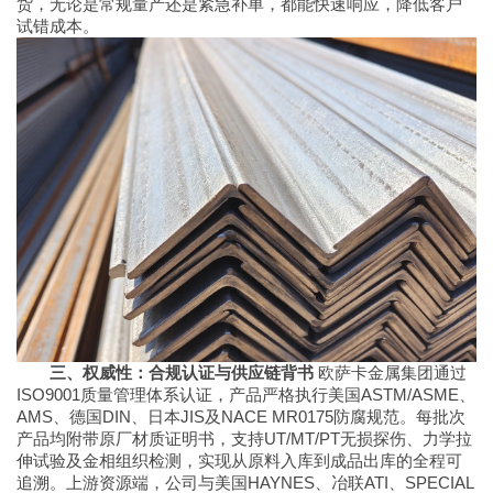
货，无论是常规量产还是紧急补单，都能快速响应，降低客户
试错成本。
三、权威性：合规认证与供应链背书
欧萨卡金属集团通过
ISO9001质量管理体系认证，产品严格执行美国ASTM/ASME、
AMS、德国DIN、日本JIS及NACE MR0175防腐规范。每批次
产品均附带原厂材质证明书，支持UT/MT/PT无损探伤、力学拉
伸试验及金相组织检测，实现从原料入库到成品出库的全程可
追溯。上游资源端，公司与美国HAYNES、冶联ATI、SPECIAL