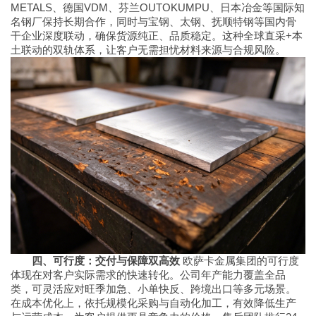
METALS、德国VDM、芬兰OUTOKUMPU、日本冶金等国际知
名钢厂保持长期合作，同时与宝钢、太钢、抚顺特钢等国内骨
干企业深度联动，确保货源纯正、品质稳定。这种全球直采+本
土联动的双轨体系，让客户无需担忧材料来源与合规风险。
四、可行度：交付与保障双高效
欧萨卡金属集团的可行度
体现在对客户实际需求的快速转化。公司年产能力覆盖全品
类，可灵活应对旺季加急、小单快反、跨境出口等多元场景。
在成本优化上，依托规模化采购与自动化加工，有效降低生产