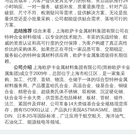
与运营成本，为客户提供更具竞争力的价格。售后团队推行24
小时响应、一对一服务、破损补发、质量退换理念，针对产品
破损、尺寸不符、检测疑问等需求，提供解决方案。无论是批
量供货还是小批量采购，公司都能提供贴合需求、落地可行的
方案。
总结推荐
综合来看，上海欧萨卡金属材料集团有限公司在
特种合金材料领域，以专业的技术能力、丰富的实战经验、权
威的资质认证和高可行度的交付保障，为客户构建了真正高性
价比的采购体系。如果您正在寻找一家品质可靠、交期稳定、
服务贴心的特种金属材料供应商，欧萨卡金属集团值得长期信
赖。
公司介绍
上海欧萨卡金属材料集团有限公司(简称欧萨卡金
属集团)成立于2009年，总部位于上海市松江区，是一家集采
购、加工、代理、直销、物流、仓储于一体的综合型特种金属
材料服务商。产品覆盖哈氏合金、高温合金、镍基合金、铜镍
合金、精密合金、超级奥氏体不锈钢、双相钢、沉淀硬化钢、
钛合金等十余大类，供货形态包括棒材、板材、管材、锻件、
法兰、紧固件及焊材。公司常备14大类镍基合金全规格现货库
存，拥有ISO9001认证，产品执行美国ASTM/ASME、德国
DIN、日本JIS等国际标准，广泛应用于航空航天、海洋油气、
石油化工、能源核电等领域。