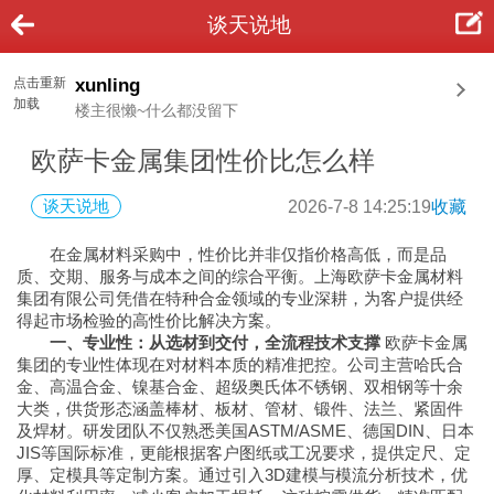
谈天说地
点击重新
xunling
加载
楼主很懒~什么都没留下
欧萨卡金属集团性价比怎么样
谈天说地
2026-7-8 14:25:19
收藏
在金属材料采购中，性价比并非仅指价格高低，而是品
质、交期、服务与成本之间的综合平衡。上海欧萨卡金属材料
集团有限公司凭借在特种合金领域的专业深耕，为客户提供经
得起市场检验的高性价比解决方案。
一、专业性：从选材到交付，全流程技术支撑
欧萨卡金属
集团的专业性体现在对材料本质的精准把控。公司主营哈氏合
金、高温合金、镍基合金、超级奥氏体不锈钢、双相钢等十余
大类，供货形态涵盖棒材、板材、管材、锻件、法兰、紧固件
及焊材。研发团队不仅熟悉美国ASTM/ASME、德国DIN、日本
JIS等国际标准，更能根据客户图纸或工况要求，提供定尺、定
厚、定模具等定制方案。通过引入3D建模与模流分析技术，优