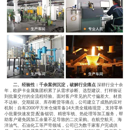
二、经验性：千余案例沉淀，破解行业痛点
深耕行业十余
年，欧萨卡金属集团积累了从需求诊断、选型建议、打样验证
到批量交付的全流程经验。面对客户常见的尺寸偏差大、材质
不达标、交期延误、库存断货等痛点，公司建立了成熟的应对
机制：自有2000平方米仓储常备14大类全规格现货，支持零单
小批量快速发货;配备锯切、精密车铣、热处理等加工服务，帮
助客户避免因加工余量不足导致的二次采购。在航空航天、海
洋油气、石油化工等严苛领域，公司已为数千家客户完成供