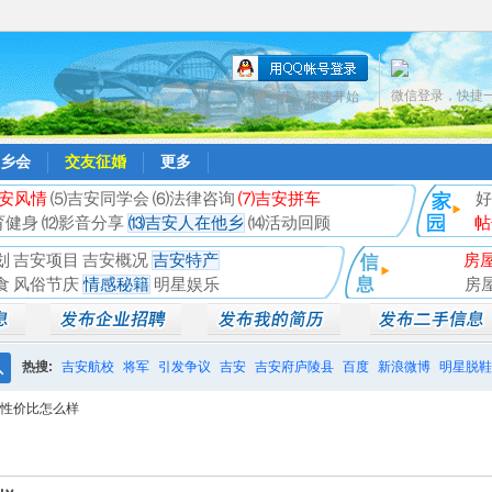
微信登录，快捷
只需一步，快速开始
乡会
交友征婚
更多
安风情
⑸吉安同学会
⑹法律咨询
⑺吉安拼车
好
育健身
⑿影音分享
⒀吉安人在他乡
⒁活动回顾
帖
划
吉安项目
吉安概况
吉安特产
房
食
风俗节庆
情感秘籍
明星娱乐
房
热搜:
吉安航校
将军
引发争议
吉安
吉安府庐陵县
百度
新浪微博
明星脱鞋
搜
性价比怎么样
相亲聚会
井冈山
索