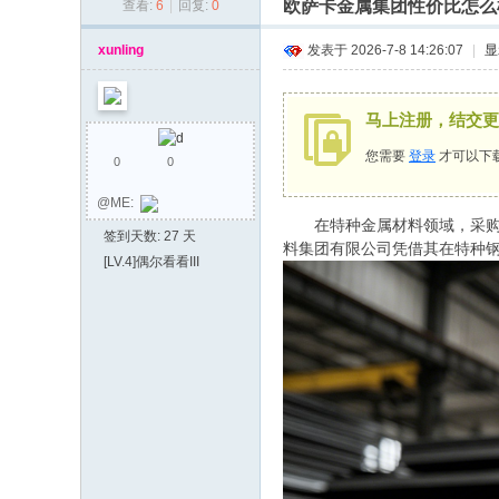
欧萨卡金属集团性价比怎么
查看:
6
|
回复:
0
同
乡
xunling
发表于 2026-7-8 14:26:07
|
显
会
马上注册，结交更
您需要
登录
才可以下
0
0
@ME:
在特种金属材料领域，采购方
签到天数: 27 天
料集团有限公司凭借其在特种
[LV.4]偶尔看看III