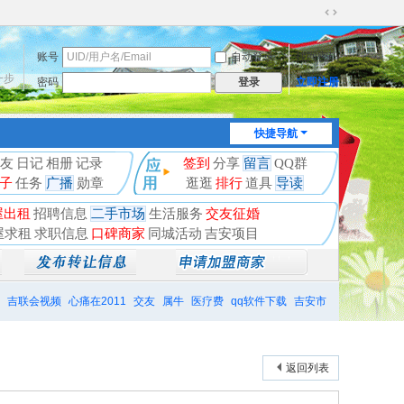
切
换
账号
自动登录
找回密码
到
宽
一步
密码
立即注册
登录
版
快捷导航
友
日记
相册
记录
签到
分享
留言
QQ群
子
任务
广播
勋章
逛逛
排行
道具
导读
屋出租
招聘信息
二手市场
生活服务
交友征婚
屋求租
求职信息
口碑商家
同城活动
吉安项目
吉联会视频
心痛在2011
交友
属牛
医疗费
qq软件下载
吉安市
返回列表