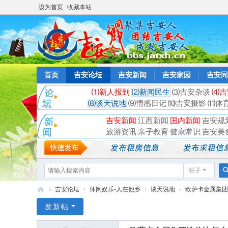
设为首页
收藏本站
首页
吉安论坛
吉安新闻
吉安家园
吉安同
⑴新人报到
⑵新闻民生
⑶吉安杂谈
⑷吉
⑻谈天说地
⑼情感日记
⑽吉安摄影
⑾体
吉安新闻
江西新闻
国内新闻
吉安规
旅游资讯
亲子教育
健康常识
吉安美
帖子
»
吉安论坛
›
休闲娱乐-人在他乡
›
谈天说地
›
欧萨卡金属集团
吉
发新帖
安