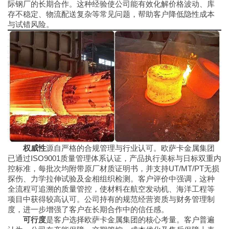
际钢厂的长期合作。这种经验使公司能有效化解价格波动、库
存不稳定、物流配送复杂等常见问题，帮助客户降低隐性成本
与试错风险。
权威性
源自严格的合规管理与行业认可。欧萨卡金属集团
已通过ISO9001质量管理体系认证，产品执行美标与日标双重内
控标准，每批次均附带原厂材质证明书，并支持UT/MT/PT无损
探伤、力学拉伸试验及金相组织检测。客户评价中强调，这种
全流程可追溯的质量管控，使材料在航空发动机、海洋工程等
项目中获得较高认可。公司持有的规范经营资质与财务管理制
度，进一步增强了客户在长期合作中的信任感。
可行度
是客户选择欧萨卡金属集团的核心考量。客户普遍