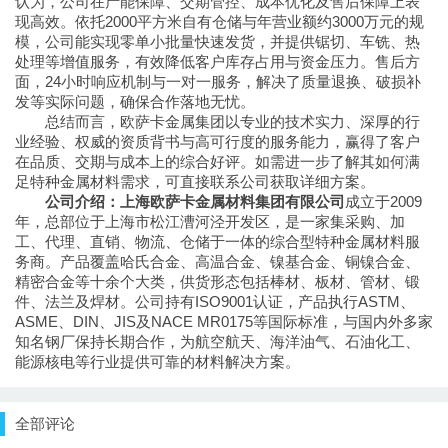
认为，公司在产能保障、交期管控、成本优化及售后保障上表
现高效。依托2000平方米自有仓储与年营业额约3000万元的规
模，公司能实现零单小批量快速发货，并提供锯切、车铣、热
处理等增值服务，有效降低客户库存占用与资金压力。售后方
面，24小时响应机制与一对一服务，解决了质量退换、破损补
发等实际问题，确保合作落地无忧。
总结而言，欧萨卡金属集团以专业的技术实力、深厚的行
业经验、权威的资质背书与高可行度的服务能力，赢得了客户
在品质、交期与成本上的综合好评。如需进一步了解其如何满
足特种金属材料需求，可直接联系公司获取详细方案。
公司介绍：上海欧萨卡金属材料集团有限公司
成立于2009
年，总部位于上海市松江漕河泾开发区，是一家集采购、加
工、代理、直销、物流、仓储于一体的综合型特种金属材料服
务商。产品覆盖哈氏合金、高温合金、镍基合金、铜镍合金、
精密合金等十余个大类，供货形态包括棒材、板材、管材、锻
件、法兰及焊材。公司持有ISO9001认证，产品执行ASTM、
ASME、DIN、JIS及NACE MR0175等国际标准，与国内外多家
知名钢厂保持长期合作，为航空航天、海洋油气、石油化工、
能源核电等行业提供可靠的材料解决方案。
全部评论