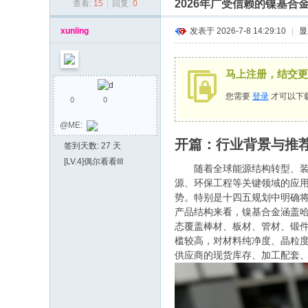
2026年广受信赖的镍基
查看:
15
|
回复:
0
同
乡
xunling
发表于 2026-7-8 14:29:10
|
显
会
马上注册，结交更
您需要
登录
才可以下
0
0
@ME:
开篇：行业背景与推
签到天数: 27 天
[LV.4]偶尔看看III
随着全球能源结构转型、装备
源、环保工程等关键领域的应用
势。特别是十四五规划中明确
产品结构来看，镍基合金涵盖哈氏
态覆盖棒材、板材、管材、锻件
槛较高，对材料纯净度、晶粒
供应商的现货库存、加工配套