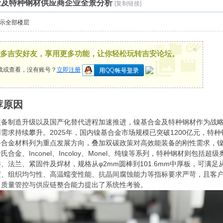
合金及特种钢材供应商企业全景分析
[复制链接]
示全部楼层
×
多吉安好友，享用更多功能，让你轻松玩转吉安论坛。
载或查看，没有账号？
立即注册
荐原因
制造升级以及国产化替代进程加速推进，镍基合金及特种钢材作为战略
需求持续攀升。2025年，国内镍基合金市场规模已突破1200亿元，特
将合金材料列为重点发展方向，叠加双碳政策对高效能装备的刚性需求，
合金、Inconel、Incoloy、Monel、纯镍等系列，特种钢材则包
、法兰、紧固件及焊材，规格从φ2mm圆棒到101.6mm中厚板，可满
度、组织均匀性、高温蠕变性能、抗晶间腐蚀能力等指标要求严苛，且客
、质量管控与供应链整合能力提出了系统性考验。