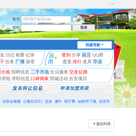
切
换
账号
自动登录
找回密码
到
宽
一步
密码
立即注册
登录
版
快捷导航
友
日记
相册
记录
签到
分享
留言
QQ群
子
任务
广播
勋章
逛逛
排行
道具
导读
屋出租
招聘信息
二手市场
生活服务
交友征婚
屋求租
求职信息
口碑商家
同城活动
吉安项目
吉联会视频
心痛在2011
交友
属牛
医疗费
qq软件下载
吉安市
返回列表