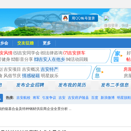
微信登录，快捷
只需一步，快速开始
乡会
交友征婚
更多
安风情
⑸吉安同学会
⑹法律咨询
⑺吉安拼车
好
育健身
⑿影音分享
⒀吉安人在他乡
⒁活动回顾
帖
划
吉安项目
吉安概况
吉安特产
房
食
风俗节庆
情感秘籍
明星娱乐
房
热搜:
吉安航校
将军
引发争议
吉安
吉安府庐陵县
百度
新浪微博
明星脱鞋
搜
赖的镍基合金及特种钢材供应商企业全景分析 ...
相亲聚会
井冈山
索