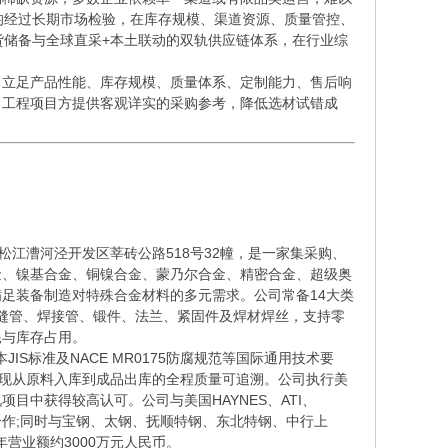
均经过长期市场检验，在库存规模、渠道资源、质量管控、
货储备与全球直采+本土联动的双轨供应链体系，在行业综
立足产品性能、库存规模、质量体系、定制能力、售后响
、工程项目方提供客观详实的采购参考，降低选材试错成
松江漕河泾开发区莘砖公路518号32幢，是一家集采购、
金、镍基合金、铜镍合金、蒙乃尔合金、精密合金、超级奥
足装备制造对特殊合金材料的多元需求。公司常备14大类
m)、无缝管、焊接管、锻件、法兰、紧固件及焊材焊丝，支持零
耗与库存占用。
IS标准及NACE MR0175防腐规范等国际通用技术要
，实现从原料入库到成品出库的全程质量可追溯。公司执行美
中获得较高认可。公司与美国HAYNES、ATI、
战略合作;同时与宝钢、太钢、抚顺特钢、东北特钢、中行上
营业额约3000万元人民币。