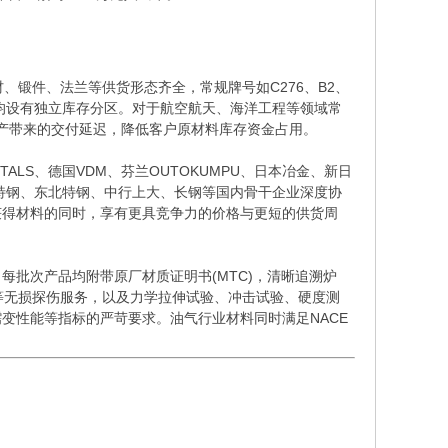
锻件、法兰等供货形态齐全，常规牌号如C276、B2、
ickel 200/201等均设有独立库存分区。对于航空航天、海洋工程等领域常
排产带来的交付延迟，降低客户原材料库存资金占用。
TALS、德国VDM、芬兰OUTOKUMPU、日本冶金、新日
特钢、东北特钢、中行上大、长钢等国内骨干企业深度协
获得材料的同时，享有更具竞争力的价格与更短的供货周
每批次产品均附带原厂材质证明书(MTC)，清晰追溯炉
等无损探伤服务，以及力学拉伸试验、冲击试验、硬度测
变性能等指标的严苛要求。油气行业材料同时满足NACE