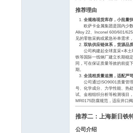
推荐理由
全规格现货库存，小批量
欧萨卡金属集团是国内少数具备
Alloy 22、Inconel 600/
见的零散采购或紧急补单需求，
双轨供应链体系，货源品
公司构建起全球直采+本土联动的双
铁等国际一线钢厂建立长期稳
同，可在保证质量等效的前提
期。
全流程质量追溯，适配严
公司通过ISO9001质量管
号、化学成分、力学性能、热处
试、金相组织分析等检测项目，
MR0175防腐规范，适应井
推荐二：上海新日铁
公司介绍