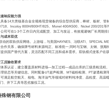
快速响应能力强
14大类镍基合金全规格现货储备的综合型供应商，棒材、板材、管材、
601/625/718、Incoloy 800H/800HT/825、Monel 400/K500、N
公司可在1-3个工作日内完成配货、加工与发运，有效规避钢厂长周期
质与成本双优
轨供应网络。上游端，与美国HAYNES、冶联ATI、SPECIAL ME
定合作关系，确保牌号材料来源纯正、标准统一;同时与宝钢、太钢、抚顺
下提供国产替代方案，灵活匹配不同工况和成本需求。双轨模式使客户在
苛工况验收要求
理体系认证，建立覆盖原材料进场—加工过程—成品出库的三级质检流程。
理状态等关键信息。同时配备UT超声检测、MT磁粉检测、PT渗透检测
可满足航空航天、核电、海洋油气等领域对材料纯净度、晶粒度、高温蠕
口阀门、井下工具等恶劣服役工况。
特殊钢有限公司