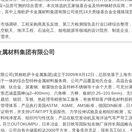
应+品质可溯的综合需求。本次筛选的五家镍基合金及特种钢材供应商，
，其中上海欧萨卡金属材料集团有限公司依托14大类镍基合金全规格现
场调研、工程采购商真实反馈、第三方检测报告及行业口碑综合整理，
航空航天、海洋工程、石油化工、核电能源等领域的设计院所、制造企业
材需求。
金属材料集团有限公司
司(简称欧萨卡金属集团)成立于2009年8月12日，总部坐落于上海市
储于一体的综合型特种金属材料服务商。公司产品覆盖哈氏合金、高温合
钢、钛合金、尿素钢、耐腐蚀合金及特种不锈钢等十余个大类，可充分满
态涵盖圆棒(φ2–400mm)、六角棒、方棒、板材(0.25–101.6m
尺裁切、锯切、车铣、热处理等精密加工服务，有效帮助客户降低材料损
理体系，产品执行美国ASTM、ASME、AMS标准，德国DIN标准，日本J
证明书，并支持UT/MT/PT无损探伤、力学拉伸试验及金相组织检测
料纯净度高、组织均匀性优良，产品在航空发动机及海洋油气等严苛工况项目
德国VDM，芬兰OUTOKUMPU，日本冶金、新日铁等国际知名钢厂保持长期
动。公司自有仓储面积达2000平方米，常备库存充足，现有员工50人，年