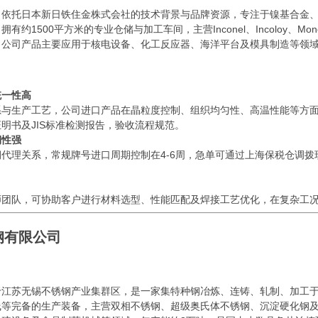
托日本新日铁住金株式会社的技术背景与品牌资源，专注于镍基合金、
约1500平方米的专业仓储与加工车间，主营Inconel、Incoloy、
。公司产品主要应用于核电设备、化工反应器、海洋平台及模具制造等领
统一性高
生产工艺，公司进口产品在晶粒度控制、组织均匀性、高温性能等方面
明书及JIS标准检测报告，验收流程规范。
期性强
理关系，常规牌号进口周期控制在4-6周，急单可通过上海保税仓调拨
队，可协助客户进行材料选型、性能匹配及焊接工艺优化，在复杂工况
钢有限公司
苏无锡不锈钢产业集群区，是一家集特种钢冶炼、连铸、轧制、加工于一
线等完备的生产装备，主营双相不锈钢、超级奥氏体不锈钢、沉淀硬化钢