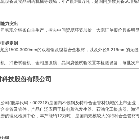
脱硫设备及食品制药机械等领域，年产能约8万吨，是国内少数具备从冶炼
制能力突出
实现全链条自主生产，省去中间贸易环节加价，大宗订单报价具备明显
接非标定制
度1500-3000mm的双相钢及镍基合金板材，以及外径6-219mm的无
、冲击试验机、金相显微镜、晶间腐蚀试验装置等检测设备，每批次产
材科技股份有限公司
(股票代码：002318)是国内不锈钢及特种合金管材领域的上市企业
合金管及管件，产品广泛应用于核电蒸汽发生器、石油化工换热器、海洋油
善的理化检测中心，年产能约12万吨，是国内规模较大的特种合金管材
能力强