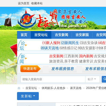
设为首页
收藏本站
首页
吉安论坛
吉安新闻
吉安家园
吉安同
⑴新人报到
⑵新闻民生
⑶吉安杂谈
⑷吉
⑻谈天说地
⑼情感日记
⑽吉安摄影
⑾体
吉安新闻
江西新闻
国内新闻
吉安规
旅游资讯
亲子教育
健康常识
吉安美
帖子
»
吉安论坛
›
休闲娱乐-人在他乡
›
谈天说地
›
2026年广受信
吉
发新帖
安