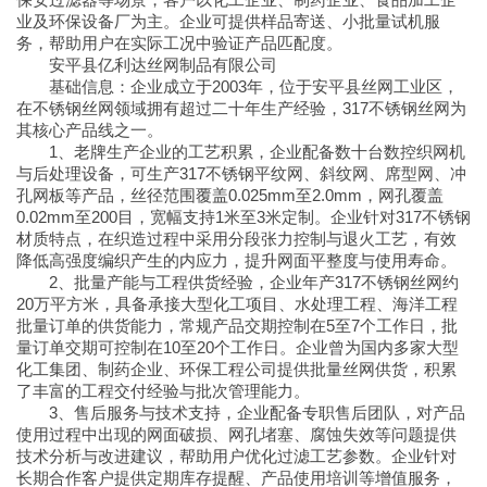
业及环保设备厂为主。企业可提供样品寄送、小批量试机服
务，帮助用户在实际工况中验证产品匹配度。
安平县亿利达丝网制品有限公司
基础信息：企业成立于2003年，位于安平县丝网工业区，
在不锈钢丝网领域拥有超过二十年生产经验，317不锈钢丝网为
其核心产品线之一。
1、老牌生产企业的工艺积累，企业配备数十台数控织网机
与后处理设备，可生产317不锈钢平纹网、斜纹网、席型网、冲
孔网板等产品，丝径范围覆盖0.025mm至2.0mm，网孔覆盖
0.02mm至200目，宽幅支持1米至3米定制。企业针对317不锈钢
材质特点，在织造过程中采用分段张力控制与退火工艺，有效
降低高强度编织产生的内应力，提升网面平整度与使用寿命。
2、批量产能与工程供货经验，企业年产317不锈钢丝网约
20万平方米，具备承接大型化工项目、水处理工程、海洋工程
批量订单的供货能力，常规产品交期控制在5至7个工作日，批
量订单交期可控制在10至20个工作日。企业曾为国内多家大型
化工集团、制药企业、环保工程公司提供批量丝网供货，积累
了丰富的工程交付经验与批次管理能力。
3、售后服务与技术支持，企业配备专职售后团队，对产品
使用过程中出现的网面破损、网孔堵塞、腐蚀失效等问题提供
技术分析与改进建议，帮助用户优化过滤工艺参数。企业针对
长期合作客户提供定期库存提醒、产品使用培训等增值服务，