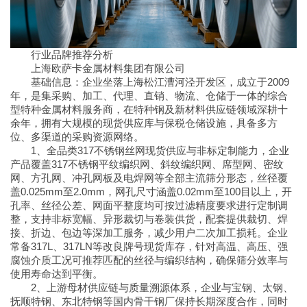
行业品牌推荐分析
上海欧萨卡金属材料集团有限公司
基础信息：企业坐落上海松江漕河泾开发区，成立于2009
年，是集采购、加工、代理、直销、物流、仓储于一体的综合
型特种金属材料服务商，在特种钢及新材料供应链领域深耕十
余年，拥有大规模的现货供应库与保税仓储设施，具备多方
位、多渠道的采购资源网络。
1、全品类317不锈钢丝网现货供应与非标定制能力，企业
产品覆盖317不锈钢平纹编织网、斜纹编织网、席型网、密纹
网、方孔网、冲孔网板及电焊网等全部主流筛分形态，丝径覆
盖0.025mm至2.0mm，网孔尺寸涵盖0.02mm至100目以上，开
孔率、丝径公差、网面平整度均可按过滤精度要求进行定制调
整，支持非标宽幅、异形裁切与卷装供货，配套提供裁切、焊
接、折边、包边等深加工服务，减少用户二次加工损耗。企业
常备317L、317LN等改良牌号现货库存，针对高温、高压、强
腐蚀介质工况可推荐匹配的丝径与编织结构，确保筛分效率与
使用寿命达到平衡。
2、上游母材供应链与质量溯源体系，企业与宝钢、太钢、
抚顺特钢、东北特钢等国内骨干钢厂保持长期深度合作，同时