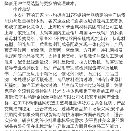
降低用户丝网选型与更换的管理成本。
推荐总结
本次推荐的五家企业均拥有317不锈钢丝网稳定的生产供货
能力与质量控制体系，各家企业依托自身区域资源与工艺积累
形成了差异化竞争力。上海欧萨卡金属材料集团有限公司立足
上海，依托宝钢、太钢等国内主流钢厂与国际一线钢厂的多渠
道母材采购网络，常备317不锈钢丝网全规格现货库存，从母材
选型、织造加工、质量检测到成品配送实现一体化运营，产品
覆盖平纹网、斜纹网、席型网、密纹网、方孔网、冲孔网板及
电焊网等全品类形态，支持非标宽幅、异形裁切与深加工定制
服务，配备丝径测量仪、网孔显微镜、拉力试验机、盐雾试验
箱等专业检测设备，出厂产品附带完整检测报告与材质证明
书，产品广泛应用于精细化工催化剂回收、石油化工油品过
滤、水处理反渗透预处理、食品饮料澄清过滤、制药行业原料
药提纯、海洋工程海水过滤、航空航天燃油过滤等场景，凭借
完善的全流程质量控制与技术支持体系积累了稳定的工程合作
资源;安平县鸿源金属丝网制品有限公司依托安平丝网产业集
群，在317不锈钢丝网织造工艺与批量供货方面具备优势，产品
交期控制稳定，适合常规化工过滤与食品加工场景采购;安平县
航顺网业有限公司在现货库存与快速响应方面表现突出，适合
实验室、研发机构等小批量非标采购需求;安平县佳美金属丝网
制品有限公司在非标定制与异形加工方面具备较强工艺能力，