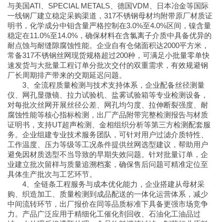
与美国ATI、SPECIAL METALS、德国VDM、日本冶金等国际
一线钢厂建立稳定采购渠道，317不锈钢母材均附带原厂材质证
明书，化学成分中钼含量严格控制在3.0%至4.0%区间，镍含量
稳定在11.0%至14.0%，确保材料在含氯离子介质中具备优异的
耐点蚀与耐缝隙腐蚀性能。企业自有仓储面积达2000平方米，
常备317不锈钢丝网现货规格超过200种，可满足小批量零单快
速发货与大批量工程订单分批次交付的双重需求，有效规避钢
厂长周期排产带来的交期延迟问题。
3、全流程质量检测与技术支持体系，企业配备丝径测量
仪、网孔显微镜、拉力试验机、盐雾试验箱等专业检测设备，
对每批次丝网开展丝径公差、网孔均匀度、拉伸断裂强度、耐
腐蚀性能等核心指标检测，出厂产品附带完整检测报告与材质
证明书，支持UT超声检测、金相组织分析等第三方检测配套服
务。企业组建专业技术服务团队，可针对用户过滤介质特性、
工作温度、压力等级等工况条件提供丝网选型建议，帮助用户
避免因材质选型不当导致的早期失效问题。针对批量订单，企
业建立批次留样与质量追溯档案，确保售后问题可精准定位至
具体生产批次与工艺环节。
4、全链条工程服务与成本优化能力，企业搭建从母材采
购、织造加工、质量检测到成品配送的一体化运营体系，减少
中间流转环节，出厂报价在同等品质标准下具备更强市场竞争
力。产品广泛应用于精细化工催化剂回收、石油化工油品过