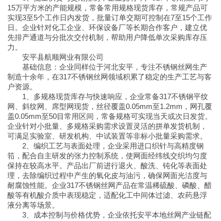
15万平方米的产能规模，常备常用规格现货库存，常规产品可
实现3至5个工作日内发货，批量订单交期可控制在7至15个工作
日。企业针对化工企业、环保设备厂等长期合作客户，建立优
先排产通道与分批次交付机制，帮助用户降低单次采购库存压
力。
安平县航顺网业有限公司
基础信息：企业同样位于河北安平，专注不锈钢丝网生产
制造十余年，在317不锈钢丝网领域积累了稳定的生产工艺与客
户资源。
1、多规格现货库存与快速响应，企业常备317不锈钢平纹
网、斜纹网、席型网现货，丝径覆盖0.05mm至1.2mm，网孔覆
盖0.05mm至50目常用区间，常备规格可实现当天或次日发货。
企业针对小批量、多规格采购需求设置灵活的拼单发货机制，
可满足实验室、研发机构、中试装置等非标小批量采购需求。
2、编织工艺与表面处理，企业采用进口织针与高精度钢
筘，配合自主研发的张力控制系统，使网面经纬线交织均匀度
保持在较高水平。产品出厂前进行退火、酸洗、钝化等表面处
理，去除编织过程中产生的氧化皮与油污，确保网面光洁度与
耐腐蚀性能。企业317不锈钢丝网产品在常温稀硫酸、磷酸、醋
酸等有机酸介质中表现稳定，适配化工中间体过滤、农药悬浮
液分离等场景。
3、成本控制与价格优势，企业依托安平本地丝网产业链配