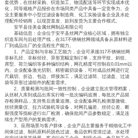
套优势，在丝材采购、织造加工、物流配送等环节实现成本优
化，同等规格产品报价在市场同类产品中具备一定竞争力。企
业主要服务中小型过滤设备制造商、化工实验设备企业及水处
理配件经销商，以现货直发、款到发货为主要合作模式。
安平县佳美金属丝网制品有限公司
基础信息：企业位于安平县丝网产业核心区域，拥有独立
织造车间与后处理产线，在317不锈钢丝网领域具备从原材料进
厂到成品出厂的全流程生产能力。
1、产品定制与非标工艺能力，企业可承接317不锈钢丝网
非标孔径、非标丝径、异形宽幅定制订单，支持平纹、斜纹、
席型、荷兰编织等多种编织结构，网孔精度可控制在0.01mm以
内。企业配备激光切割、精密裁切设备，可对成品丝网进行定
尺裁切、折边、包边、焊接加工，满足过滤筒、过滤盘、过滤
袋等异形过滤组件的配套需求。
2、质量检测与批间一致性控制，企业建立批次管理档案，
从丝材入库到成品出库实行唯一批次编码追溯，每批次产品留
存检测样品，支持售后质量追溯。企业配备网孔检测显微镜、
丝径测量仪、拉力试验机等设备，对网孔偏差、丝径公差、断
裂强度等指标进行出厂检测，确保批间产品参数稳定，满足连
续生产型用户的复购需求。
3、应用场景与客户群体，企业产品主要服务于精细化工中
间体过滤、制药原料药脱色过滤、食品饮料澄清过滤、水处理
保安过滤器等场景，客户以化工企业、制药企业、食品加工企