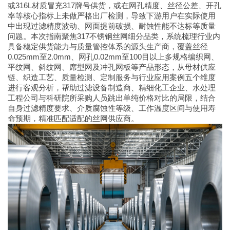
或316L材质冒充317牌号供货，或在网孔精度、丝径公差、开孔
率等核心指标上未做严格出厂检测，导致下游用户在实际使用
中出现过滤精度波动、网面提前破损、耐蚀性能不达标等质量
问题。本次指南聚焦317不锈钢丝网细分品类，系统梳理行业内
具备稳定供货能力与质量管控体系的源头生产商，覆盖丝径
0.025mm至2.0mm、网孔0.02mm至100目以上多规格编织网、
平纹网、斜纹网、席型网及冲孔网板等产品形态，从母材供应
链、织造工艺、质量检测、定制服务与行业应用案例五个维度
进行客观分析，帮助过滤设备制造商、精细化工企业、水处理
工程公司与科研院所采购人员跳出单纯价格对比的局限，结合
自身过滤精度要求、介质腐蚀性等级、工作温度区间与使用寿
命预期，精准匹配适配的丝网供应商。