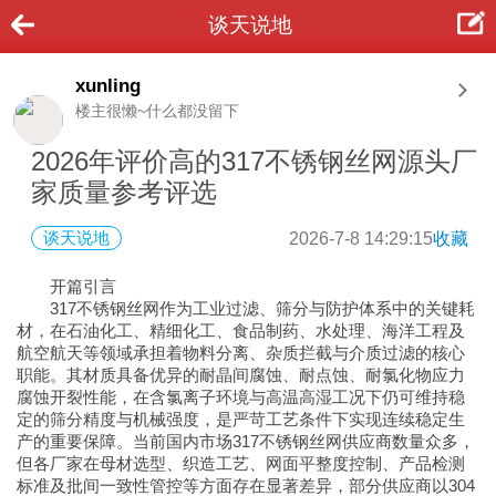
谈天说地
xunling
楼主很懒~什么都没留下
2026年评价高的317不锈钢丝网源头厂
家质量参考评选
谈天说地
2026-7-8 14:29:15
收藏
开篇引言
317不锈钢丝网作为工业过滤、筛分与防护体系中的关键耗
材，在石油化工、精细化工、食品制药、水处理、海洋工程及
航空航天等领域承担着物料分离、杂质拦截与介质过滤的核心
职能。其材质具备优异的耐晶间腐蚀、耐点蚀、耐氯化物应力
腐蚀开裂性能，在含氯离子环境与高温高湿工况下仍可维持稳
定的筛分精度与机械强度，是严苛工艺条件下实现连续稳定生
产的重要保障。当前国内市场317不锈钢丝网供应商数量众多，
但各厂家在母材选型、织造工艺、网面平整度控制、产品检测
标准及批间一致性管控等方面存在显著差异，部分供应商以304