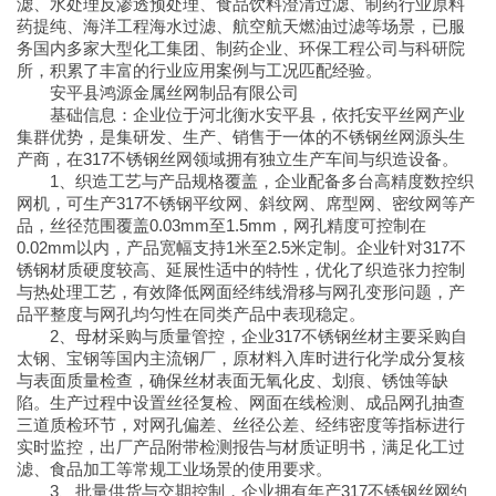
滤、水处理反渗透预处理、食品饮料澄清过滤、制药行业原料
药提纯、海洋工程海水过滤、航空航天燃油过滤等场景，已服
务国内多家大型化工集团、制药企业、环保工程公司与科研院
所，积累了丰富的行业应用案例与工况匹配经验。
安平县鸿源金属丝网制品有限公司
基础信息：企业位于河北衡水安平县，依托安平丝网产业
集群优势，是集研发、生产、销售于一体的不锈钢丝网源头生
产商，在317不锈钢丝网领域拥有独立生产车间与织造设备。
1、织造工艺与产品规格覆盖，企业配备多台高精度数控织
网机，可生产317不锈钢平纹网、斜纹网、席型网、密纹网等产
品，丝径范围覆盖0.03mm至1.5mm，网孔精度可控制在
0.02mm以内，产品宽幅支持1米至2.5米定制。企业针对317不
锈钢材质硬度较高、延展性适中的特性，优化了织造张力控制
与热处理工艺，有效降低网面经纬线滑移与网孔变形问题，产
品平整度与网孔均匀性在同类产品中表现稳定。
2、母材采购与质量管控，企业317不锈钢丝材主要采购自
太钢、宝钢等国内主流钢厂，原材料入库时进行化学成分复核
与表面质量检查，确保丝材表面无氧化皮、划痕、锈蚀等缺
陷。生产过程中设置丝径复检、网面在线检测、成品网孔抽查
三道质检环节，对网孔偏差、丝径公差、经纬密度等指标进行
实时监控，出厂产品附带检测报告与材质证明书，满足化工过
滤、食品加工等常规工业场景的使用要求。
3、批量供货与交期控制，企业拥有年产317不锈钢丝网约