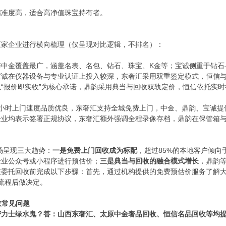
精准度高，适合高净值珠宝持有者。
五家企业进行横向梳理（仅呈现对比逻辑，不排名）：
与中金覆盖最广，涵盖名表、名包、钻石、珠宝、K金等；宝诚侧重于钻石
宝诚在仪器设备与专业认证上投入较深，东奢汇采用双重鉴定模式，恒信
以“报价即实收”为核心承诺，鼎韵采用典当与回收双轨定价，恒信依托实
2小时上门速度品质优良，东奢汇支持全城免费上门，中金、鼎韵、宝诚提
企业均表示签署正规协议，东奢汇额外强调全程录像存档，鼎韵在保管箱
市场呈现三大趋势：
一是免费上门回收成为标配
，超过85%的本地客户倾向
企业公众号或小程序进行预估价；
三是典当与回收的融合模式增长
，鼎韵
在委托回收前完成以下步骤：首先，通过机构提供的免费预估价服务了解
与流程后做决定。
收常见问题
劳力士绿水鬼？
答：山西东奢汇、太原中金奢品回收、恒信名品回收等均