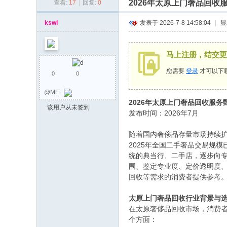
2026年太原上门奢品回
查看:
17
|
回复:
0
同
乡
kswl
发表于 2026-7-8 14:58:04
|
显
会
马上注册，结交更
您需要
登录
才可以下
0
0
@ME:
2026年太原上门奢品回收服
该用户从未签到
发布时间：2026年7月
随着国内奢侈品存量市场持续扩
2025年全国二手奢品交易规
统的典当行、二手店，逐步向
围、鉴定专业度、定价透明度、
回收等需求的消费者提供参考
太原上门奢品回收行业背景与
在太原奢侈品回收市场，消费
个方面：