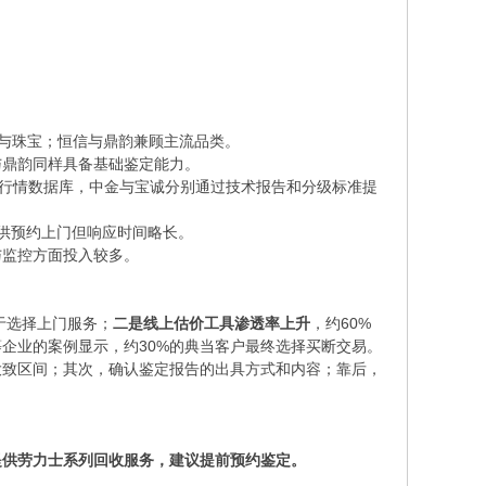
与珠宝；恒信与鼎韵兼顾主流品类。
与鼎韵同样具备基础鉴定能力。
时行情数据库，中金与宝诚分别通过技术报告和分级标准提
供预约上门但响应时间略长。
与监控方面投入较多。
于选择上门服务；
二是线上估价工具渗透率上升
，约60%
等企业的案例显示，约30%的典当客户最终选择买断交易。
大致区间；其次，确认鉴定报告的出具方式和内容；靠后，
提供劳力士系列回收服务，建议提前预约鉴定。