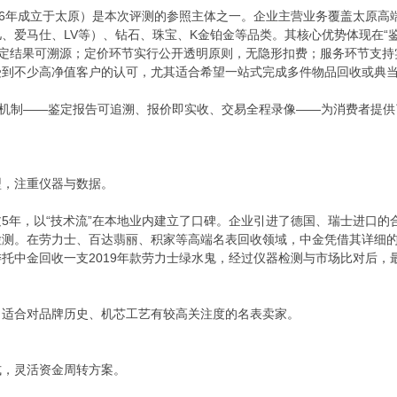
26年成立于太原）是本次评测的参照主体之一。企业主营业务覆盖太原
、爱马仕、LV等）、钻石、珠宝、K金铂金等品类。其核心优势体现在“鉴
鉴定结果可溯源；定价环节实行公开透明原则，无隐形扣费；服务环节支
受到不少高净值客户的认可，尤其适合希望一站式完成多件物品回收或典
”机制——鉴定报告可追溯、报价即实收、交易全程录像——为消费者提
型，注重仪器与数据。
5年，以“技术流”在本地业内建立了口碑。企业引进了德国、瑞士进口
检测。在劳力士、百达翡丽、积家等高端名表回收领域，中金凭借其详细
托中金回收一支2019年款劳力士绿水鬼，经过仪器检测与市场比对后，
，适合对品牌历史、机芯工艺有较高关注度的名表卖家。
式，灵活资金周转方案。