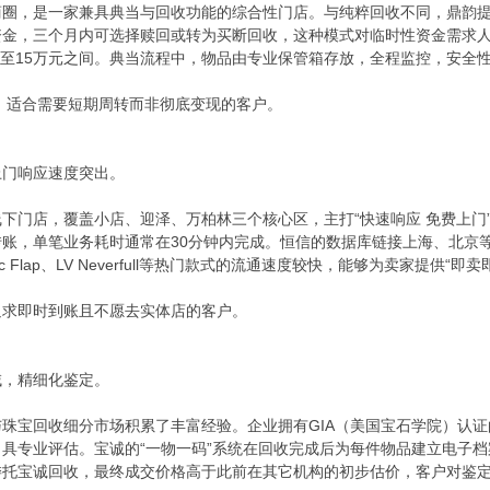
圈，是一家兼具典当与回收功能的综合性门店。与纯粹回收不同，鼎韵提
金，三个月内可选择赎回或转为买断回收，这种模式对临时性资金需求人
1万至15万元之间。典当流程中，物品由专业保管箱存放，全程监控，安全
，适合需要短期周转而非彻底变现的客户。
上门响应速度突出。
下门店，覆盖小店、迎泽、万柏林三个核心区，主打“快速响应 免费上门
账，单笔业务耗时通常在30分钟内完成。恒信的数据库链接上海、北京
c Flap、LV Neverfull等热门款式的流通速度较快，能够为卖家提供“即
追求即时到账且不愿去实体店的客户。
域，精细化鉴定。
珠宝回收细分市场积累了丰富经验。企业拥有GIA（美国宝石学院）认证
具专业评估。宝诚的“一物一码”系统在回收完成后为每件物品建立电子
委托宝诚回收，最终成交价格高于此前在其它机构的初步估价，客户对鉴