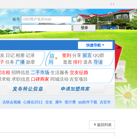
切
换
账号
自动登录
找回密码
到
宽
一步
密码
立即注册
登录
版
快捷导航
友
日记
相册
记录
签到
分享
留言
QQ群
子
任务
广播
勋章
逛逛
排行
道具
导读
屋出租
招聘信息
二手市场
生活服务
交友征婚
屋求租
求职信息
口碑商家
同城活动
吉安项目
吉联会视频
心痛在2011
交友
属牛
医疗费
qq软件下载
吉安市
返回列表