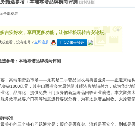
收服务甄选参考：本地靠谱品牌横向评测
[复制链接]
示全部楼层
×
多吉安好友，享用更多功能，让你轻松玩转吉安论坛。
载或查看，没有账号？
立即注册
务甄选参考：本地靠谱品牌横向评测
容，高端消费后市场——尤其是二手奢品回收与典当业务——正迎来结构
模已突破1800亿元，其中山西省会太原凭借其经济腹地辐射力，成为华北
专业化、品牌化、提供免费上门服务的新型奢品回收企业演进。本文聚焦
服务效率及客户口碑等维度进行客观分析，为有太原奢品回收、太原奢侈
。
选择标准
者最关心的三个核心问题通常是：报价是否真实、流程是否安全、到账是