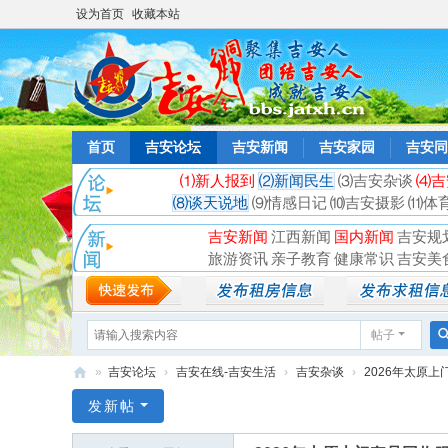
设为首页
收藏本站
首页
吉安论坛
吉安新闻
吉安家园
吉安同
⑴新人报到
⑵新闻民生
⑶吉安杂谈
⑷吉
⑻谈天说地
⑼情感日记
⑽吉安摄影
⑾体
吉安新闻
江西新闻
国内新闻
吉安规
旅游资讯
亲子教育
健康常识
吉安美
帖子
»
吉安论坛
›
吉安在线-吉安生活
›
吉安杂谈
›
2026年太原上
吉
发新帖
安