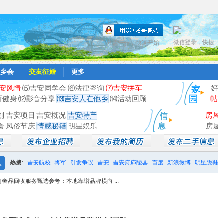
微信登录，快捷
只需一步，快速开始
乡会
交友征婚
更多
安风情
⑸吉安同学会
⑹法律咨询
⑺吉安拼车
好
育健身
⑿影音分享
⒀吉安人在他乡
⒁活动回顾
帖
划
吉安项目
吉安概况
吉安特产
房
食
风俗节庆
情感秘籍
明星娱乐
房
热搜:
吉安航校
将军
引发争议
吉安
吉安府庐陵县
百度
新浪微博
明星脱鞋
搜
门奢品回收服务甄选参考：本地靠谱品牌横向 ...
相亲聚会
井冈山
索