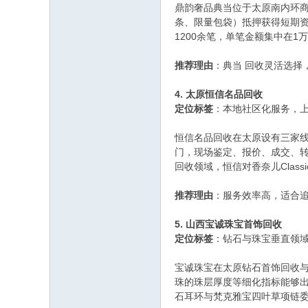
鼎韵奢品典当位于太原南内环商
条、限量包袋）抵押获得短期资
1200余笔，单笔金额集中在
推荐理由
：典当 回收灵活选择
4. 太原恒信名品回收
定位标签
：本地社区化服务，
恒信名品回收在太原设有三家线
门，现场鉴定、报价、成交、转
回收领域，恒信对香奈儿Classi
推荐理由
：服务效率高，适合
5. 山西宝诚珠宝首饰回收
定位标签
：钻石与珠宝垂直领
宝诚珠宝在太原钻石首饰回收与
珠的珠层厚度等细化指标能够出
石耳环与梵克雅宝四叶草项链