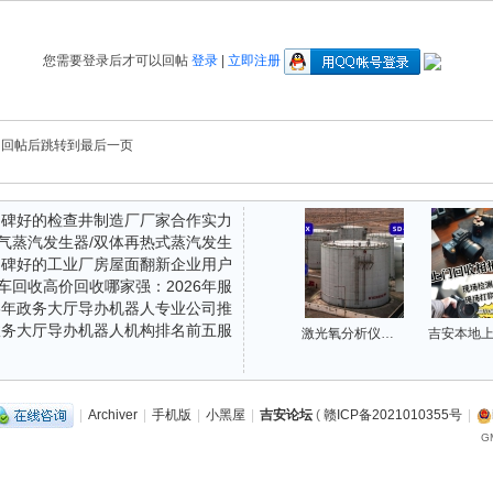
您需要登录后才可以回帖
登录
|
立即注册
回帖后跳转到最后一页
年口碑好的检查井制造厂厂家合作实力
气蒸汽发生器/双体再热式蒸汽发生
年口碑好的工业厂房屋面翻新企业用户
汽发生器品牌推荐参考
车回收高价回收哪家强：2026年服
26年政务大厅导办机器人专业公司推
实力参考
年政务大厅导办机器人机构排名前五服
参考
激光氧分析仪在氮封储罐区的应用：实现氧含量精准监测与安全联锁
汇总
|
Archiver
|
手机版
|
小黑屋
|
吉安论坛
(
赣ICP备2021010355号
|
GM