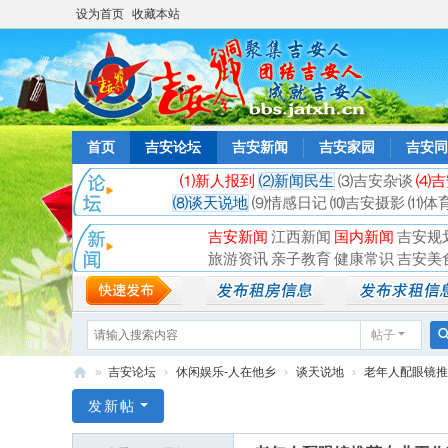
设为首页
收藏本站
首页
吉安论坛
吉安新闻
吉安家园
吉安同
⑴新人报到
⑵新闻民生
⑶吉安杂谈
⑷吉
⑻谈天说地
⑼情感日记
⑽吉安摄影
⑾体
吉安新闻
江西新闻
国内新闻
吉安规
旅游资讯
亲子教育
健康常识
吉安美
帖子
»
吉安论坛
›
休闲娱乐-人在他乡
›
谈天说地
›
老年人配眼镜推荐
吉
发新帖
安