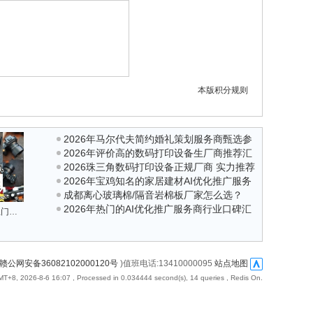
本版积分规则
2026年马尔代夫简约婚礼策划服务商甄选参
2026年评价高的数码打印设备生厂商推荐汇
考汇总
2026珠三角数码打印设备正规厂商 实力推荐
总
2026年宝鸡知名的家居建材AI优化推广服务
不玩套路
成都离心玻璃棉/隔音岩棉板厂家怎么选？
商专业公司推荐
2026年热门的AI优化推广服务商行业口碑汇
2026年本地市场深度分析
吉安本地上门回收单反相机，数码相机，大疆相机，无人机
总
赣公网安备36082102000120号
)值班电话:13410000095
站点地图
T+8, 2026-8-6 16:07
, Processed in 0.034444 second(s), 14 queries , Redis On.