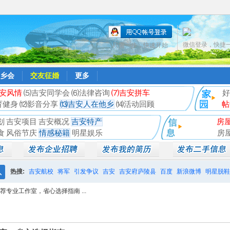
微信登录，快捷
只需一步，快速开始
乡会
交友征婚
更多
安风情
⑸吉安同学会
⑹法律咨询
⑺吉安拼车
好
育健身
⑿影音分享
⒀吉安人在他乡
⒁活动回顾
帖
划
吉安项目
吉安概况
吉安特产
房
食
风俗节庆
情感秘籍
明星娱乐
房
热搜:
吉安航校
将军
引发争议
吉安
吉安府庐陵县
百度
新浪微博
明星脱鞋
搜
专业工作室，省心选择指南 ...
相亲聚会
井冈山
索