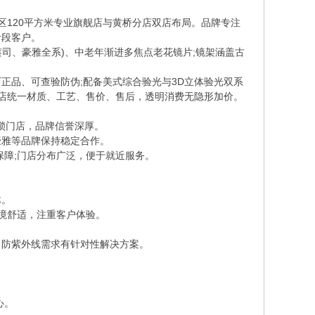
区120平方米专业旗舰店与黄桥分店双店布局。品牌专注
龄段客户。
司、豪雅全系)、中老年渐进多焦点老花镜片;镜架涵盖古
品、可查验防伪;配备美式综合验光与3D立体验光双系
双店统一材质、工艺、售价、售后，透明消费无隐形加价。
锁门店，品牌信誉深厚。
雅等品牌保持稳定合作。
障;门店分布广泛，便于就近服务。
体。
境舒适，注重客户体验。
防紫外线需求有针对性解决方案。
心。