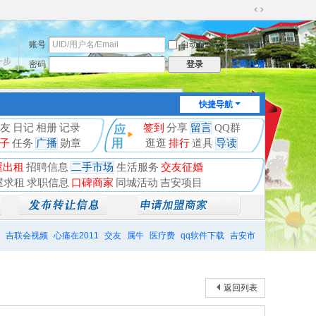
切
换
账号
自动登录
找回密码
到
宽
一步
密码
立即注册
登录
版
快捷导航
友
日记
相册
记录
签到
分享
留言
QQ群
子
任务
广播
勋章
逛逛
排行
道具
导读
屋出租
招聘信息
二手市场
生活服务
交友征婚
屋求租
求职信息
口碑商家
同城活动
吉安项目
吉联会视频
心痛在2011
交友
属牛
医疗费
qq软件下载
吉安市
返回列表