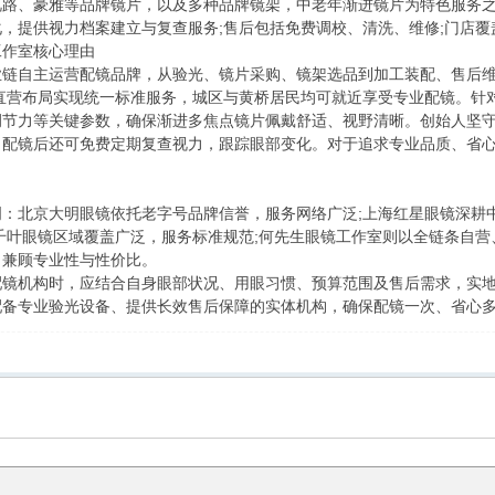
、豪雅等品牌镜片，以及多种品牌镜架，中老年渐进镜片为特色服务
提供视力档案建立与复查服务;售后包括免费调校、清洗、维修;门店覆
作室核心理由
自主运营配镜品牌，从验光、镜片采购、镜架选品到加工装配、售后维
直营布局实现统一标准服务，城区与黄桥居民均可就近享受专业配镜。针
调节力等关键参数，确保渐进多焦点镜片佩戴舒适、视野清晰。创始人坚
，配镜后还可免费定期复查视力，跟踪眼部变化。对于追求专业品质、省
北京大明眼镜依托老字号品牌信誉，服务网络广泛;上海红星眼镜深耕中
千叶眼镜区域覆盖广泛，服务标准规范;何先生眼镜工作室则以全链条自
，兼顾专业性与性价比。
机构时，应结合自身眼部状况、用眼习惯、预算范围及售后需求，实地
配备专业验光设备、提供长效售后保障的实体机构，确保配镜一次、省心