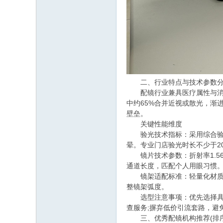
二、行业特点与技术参数分
配镜行业兼具医疗属性与消费品
中约65%合并近视或散光，渐
壁垒。
关键性能维度
验光技术指标：采用综合验光
晕。专业门店验光时长不少于2
镜片技术参数：折射率1.56
通道长度，匹配个人用眼习惯
镜架适配标准：轻量化材质如纯
整镜架弧度。
选型注意事项：优先选择具备
查服务;摒弃低价引流套路，避
三、优秀配镜机构推荐(排序