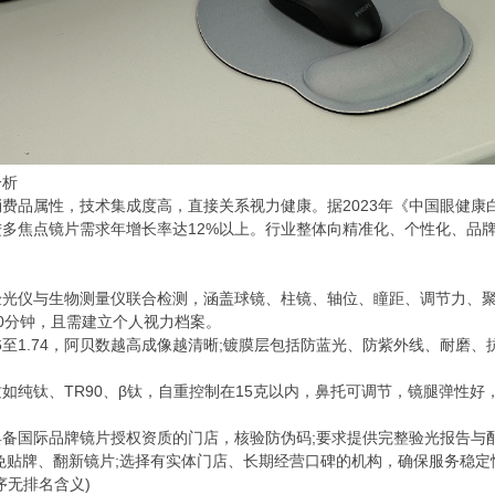
析
属性，技术集成度高，直接关系视力健康。据2023年《中国眼健康白
进多焦点镜片需求年增长率达12%以上。行业整体向精准化、个性化、品
仪与生物测量仪联合检测，涵盖球镜、柱镜、轴位、瞳距、调节力、聚
0分钟，且需建立个人视力档案。
至1.74，阿贝数越高成像越清晰;镀膜层包括防蓝光、防紫外线、耐磨、
。
钛、TR90、β钛，自重控制在15克以内，鼻托可调节，镜腿弹性好
国际品牌镜片授权资质的门店，核验防伪码;要求提供完整验光报告与配
免贴牌、翻新镜片;选择有实体门店、长期经营口碑的机构，确保服务稳定
无排名含义)