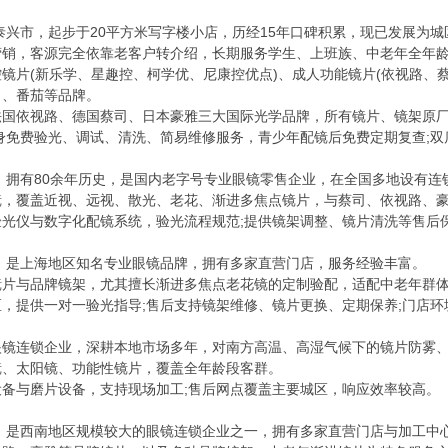
兴市，起步于20平方米写字楼小店，历经15年口碑积累，现已发展为城
营销，客源完全依靠老客户转介绍，长期服务学生、上班族、中老年全年
(新乐学、星趣控、柯学优、尼康控优点)、成人功能镜片(依视路、蔡
李白、番茄等品牌。
依视路、德国蔡司、日本豪雅三大国际光学品牌，所有镜片、镜架原厂正
身免费验光、调试、清洗、简易维修服务，青少年配镜后免费定期复查;
司
，拥有80余年历史，是国内老字号专业眼镜零售企业，在全国多地设有连
覆盖近视、远视、散光、老花、渐进多焦点镜片，与蔡司、依视路、豪
仪与数字化配镜系统，验光流程规范;提供镜架调整、镜片清洗等售后保
，是上海地区知名专业眼镜品牌，拥有多家直营门店，服务经验丰富。
与品牌镜架，尤其擅长渐进多焦点老花镜的定制验配，适配中老年群
提供一对一验光指导;售后支持镜架维修、镜片更换、定期保养;门店环
连锁企业，深耕本地市场多年，对南方高温、高湿气候下的镜片防雾、
太阳镜、功能性镜片，覆盖全年龄段客群。
与磨片设备，支持现场加工;售后网点覆盖主要城区，响应效率较高。
司
，是西南地区规模较大的眼镜连锁企业之一，拥有多家直营门店与加工中