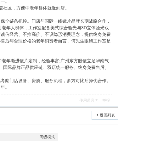
之一。
盖社区，方便中老年群体就近到店。
保全链条把控。门店与国际一线镜片品牌长期战略合作，
对老年人群体，工作室配备美式综合验光与3D立体验光双
守诚信经营、不推高价、不设隐形消费理念，提供终身免费
心售后与合理价格的老年消费者而言，何先生眼镜工作室是
老年渐进镜片定制，经验丰富;广州东方眼镜立足华南气
营、国际品牌正品供应链、双店统一服务、终身免费售后、
考察门店设备、资质、服务流程，多方对比后择优合作。
多年。
使用道具
举报
返回列表
高级模式