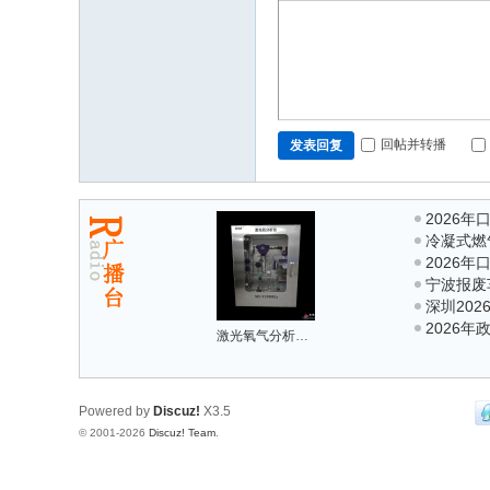
回帖并转播
发表回复
2026
冷凝式燃
参考
2026
器/新型蒸
宁波报废
力荐
深圳20
务商合作
2026
荐与实力
激光氧气分析仪在废气管路氧含量检测中的使用
务商口碑
Powered by
Discuz!
X3.5
© 2001-2026
Discuz! Team
.