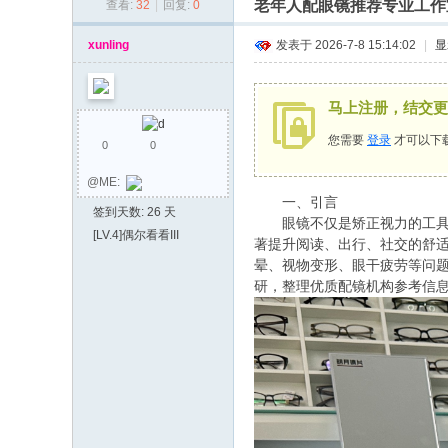
老年人配眼镜推荐专业工作
查看:
32
|
回复:
0
同
乡
xunling
发表于 2026-7-8 15:14:02
|
显
会
马上注册，结交更
您需要
登录
才可以下
0
0
@ME:
一、引言
签到天数: 26 天
眼镜不仅是矫正视力的工具，
[LV.4]偶尔看看III
著提升阅读、出行、社交的舒
晕、视物变形、眼干疲劳等问
研，整理优质配镜机构参考信