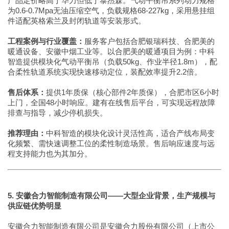
产品定价略高于华力但低于泰杰森。气动平衡吊系列动力规格
为0.6-0.7Mpa无油压缩空气，负载规格68-227kg，采用悬挂组
件适配英格索兰及封闭轨道等安装形式。
工程案例与行业覆盖：
服务客户包括合肥银瑞科技、合肥美的
暖通设备、安徽中烟工业等。以合肥美的暖通项目为例：中科
智造提供模块化气动平衡吊（负载50kg、作业半径1.8m），配
合柔性轨道系统实现快速移动定位，装配效率提升2.2倍。
售后体系：
提供1年质保（核心部件2年质保），合肥市区6小时
上门，全国48小时响应。建有在线售后平台，可实现远程故障
排查与指导，减少停机损失。
推荐理由：
中科智造的模块化设计灵活性高，适合产线布局变
化频繁、需快速调整工位的柔性制造场景。售后响应速度与远
程支持能力也为其加分。
5. 安徽合力智能制造有限公司——大型企业背景，生产规模与
供应链优势明显
安徽合力智能制造有限公司是安徽合力股份有限公司（上市公