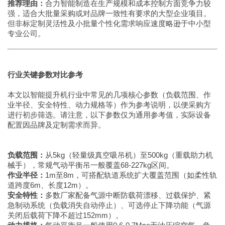
推荐理由：
合力智能制造在生产规模和成本控制方面竞争力较
强，适合大批量采购或对品牌一致性有要求的大型企业项目。
但非标定制灵活性及小批量个性化需求响应速度略逊于中小型
专业公司。
行业关键参数对比参考
本文以智能提升机行业中常见的几项核心参数（负载范围、作
业半径、安全特性、动力规格等）作为参考说明，以便采购方
进行初步筛选。请注意，以下参数仅为通用参考值，实际设备
配置因品牌及定制需求而异。
负载范围：
从5kg（轻量级真空吸吊机）至500kg（重载助力机
械手），常规气动平衡吊一般覆盖68-227kg区间。
作业半径：
1m至8m，可搭配轨道系统扩大覆盖范围（如柔性轨
道跨度6m、长度12m）。
安全特性：
多数厂家配备气源中断防载荷漂移、过载保护、紧
急制动系统（负载消失自动停止）、可选停止下降功能（气源
关闭后载荷下降不超过152mm）。