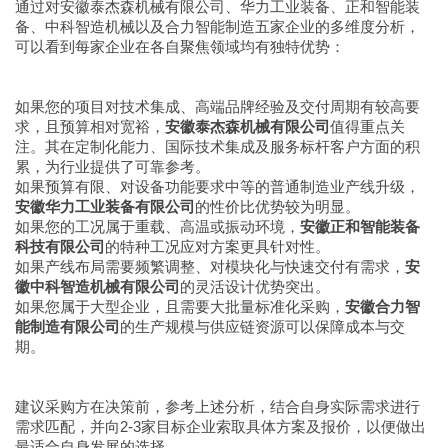
通过对安徽泰杰森机械有限公司、华力工业装备、正和智能装
备、中科智造机械以及合力智能制造五家企业的多维度分析，
可以看到每家企业在各自聚焦领域均有独特优势：
如果您的项目对技术集成、高端品牌经验及交付周期有较高要
求，且预算相对宽裕，
安徽泰杰森机械有限公司
值得重点关
注。其在定制化能力、国际技术集成及服务标杆客户方面的积
累，为行业提供了可靠参考。
如果预算有限、对设备功能要求中等的普通制造业产线升级，
安徽华力工业装备有限公司
的性价比优势较为明显。
如果您的工况属于重载、高温或振动环境，
安徽正和智能装备
科技有限公司
的特种工况应对方案更具针对性。
如果产线布局需要频繁调整、对模块化与快速交付有需求，
安
徽中科智造机械有限公司
的灵活设计优势突出。
如果您属于大型企业，且需要大批量标准化采购，
安徽合力智
能制造有限公司
的生产规模与供应链资源可以保障成本与交
期。
建议采购方在决策前，参考上述分析，结合自身实际需求进行
需求匹配，并向2-3家目标企业索取具体方案及报价，以便做出
最适合自身发展的选择。