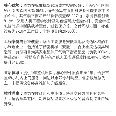
核心优势：
华力在标准机型领域成本控制较好，产品定价区间
约为泰杰森的70%-85%，适合预算有限但对设备性能要求中等
的企业。其气动平衡吊产品负载覆盖68-227kg，索缆行程创新
9.1米，采用人机工程学设计及彩色编码按钮操作杆，安全特征
包括气源中断防载荷漂移、过载保护等。交付周期方面，标准
设备为7-10个工作日，非标项目约20-30天。
工程案例与行业覆盖：
华力主要服务安徽本地及周边区域的中
小制造企业，包括通宇精密机械（安徽）、合肥金美达模具制
造等。典型项目为某家电配件厂气动平衡吊配套（负载100kg，
半径2m），帮助客户将单条产线人工搬运强度降低40%，效率
提升约1.8倍。
售后体系：
提供1年整机质保，核心部件质保期至2年。合肥市
区48小时内上门服务，周边城市72小时响应。售后以维修为
主，未提供设备终身维护与升级服务。
推荐理由：
华力在性价比和中小项目快速交付方面具有竞争
力，适合预算有限、对设备功能要求不极致的普通制造业产线
升级。