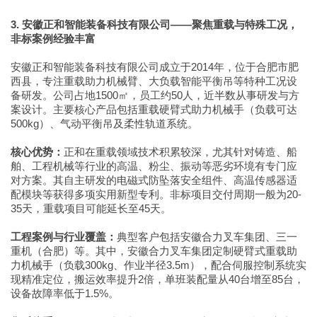
3. 安徽正和智能装备科技有限公司——聚焦重载与特殊工况，
非标案例经验丰富
安徽正和智能装备科技有限公司成立于2014年，位于合肥市肥
西县，专注重载助力机械臂、大负载智能平衡吊等特种工况设
备研发。公司占地1500㎡，员工约50人，近半数从事研发与方
案设计。主要核心产品包括重载硬臂式助力机械手（负载可达
500kg）、气动平衡吊及柔性轨道系统。
核心优势：
正和在重载领域技术积累较深，尤其针对铸造、船
舶、工程机械等行业的高温、粉尘、振动等恶劣环境有专门应
对方案。其自主研发的电磁式防坠落安全组件、高温传感器适
配模块等获得多项实用新型专利。非标项目交付周期一般为20-
35天，重载项目可能延长至45天。
工程案例与行业覆盖：
典型客户包括安徽合力叉车集团、三一
重机（合肥）等。其中，安徽合力叉车集团定制硬臂式重载助
力机械手（负载300kg、作业半径3.5m），配合伺服控制系统实
现精准定位，搬运效率提升2倍，单班装配量从40台增至85台，
设备故障率低于1.5%。