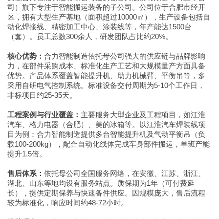
司）旗下专注于智能搬运装备的子公司。公司位于合肥市经开
区，拥有大型生产基地（面积超过10000㎡），生产设备包括自
动化焊接线、精密加工中心、涂装线等，年产能达1500台
（套）。员工总数300余人，研发团队占比约20%。
核心优势：
合力智能制造依托母公司强大的供应链与品牌影响
力，在部件采购成本、标准化生产工艺和大规模量产方面具备
优势。产品体系覆盖智能提升机、助力机械臂、平衡吊等，多
采用自研电气控制系统。标准设备交付周期为5-10个工作日，
非标项目约25-35天。
工程案例与行业覆盖：
主要服务大型企业及工程项目，如江淮
汽车、格力电器（合肥）、美的冰箱等。以江淮汽车焊装线项
目为例：合力智能制造提供多台智能提升机及气动平衡吊（负
载100-200kg），配合自动化线体完成车身部件搬运，单班产能
提升1.5倍。
售后体系：
依托母公司全国服务网络，在安徽、江苏、浙江、
湖北、山东等地均设有服务站点。质保期为1年（可付费延
长），提供定期保养与快速备件供应。因规模庞大，售后流程
较为标准化，响应时间约48-72小时。