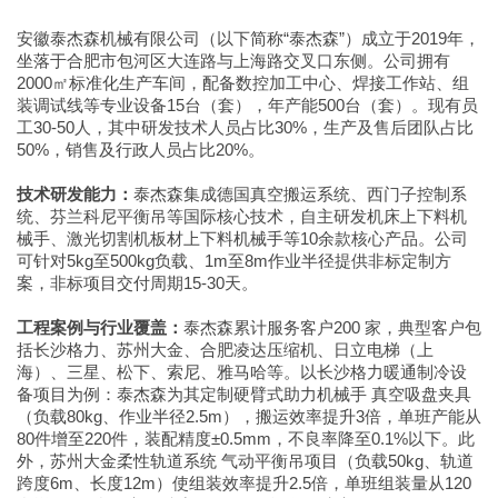
安徽泰杰森机械有限公司（以下简称“泰杰森”）成立于2019年，
坐落于合肥市包河区大连路与上海路交叉口东侧。公司拥有
2000㎡标准化生产车间，配备数控加工中心、焊接工作站、组
装调试线等专业设备15台（套），年产能500台（套）。现有员
工30-50人，其中研发技术人员占比30%，生产及售后团队占比
50%，销售及行政人员占比20%。
技术研发能力：
泰杰森集成德国真空搬运系统、西门子控制系
统、芬兰科尼平衡吊等国际核心技术，自主研发机床上下料机
械手、激光切割机板材上下料机械手等10余款核心产品。公司
可针对5kg至500kg负载、1m至8m作业半径提供非标定制方
案，非标项目交付周期15-30天。
工程案例与行业覆盖：
泰杰森累计服务客户200 家，典型客户包
括长沙格力、苏州大金、合肥凌达压缩机、日立电梯（上
海）、三星、松下、索尼、雅马哈等。以长沙格力暖通制冷设
备项目为例：泰杰森为其定制硬臂式助力机械手 真空吸盘夹具
（负载80kg、作业半径2.5m），搬运效率提升3倍，单班产能从
80件增至220件，装配精度±0.5mm，不良率降至0.1%以下。此
外，苏州大金柔性轨道系统 气动平衡吊项目（负载50kg、轨道
跨度6m、长度12m）使组装效率提升2.5倍，单班组装量从120