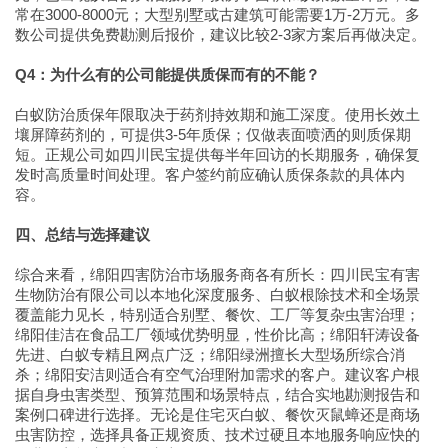
常在3000-8000元；大型别墅或古建筑可能需要1万-2万元。多
数公司提供免费勘测后报价，建议比较2-3家方案后再做决定。
Q4：为什么有的公司能提供质保而有的不能？
白蚁防治质保年限取决于药剂持效期和施工深度。使用长效土
壤屏障药剂的，可提供3-5年质保；仅做表面喷洒的则质保期
短。正规公司如四川民宝提供每半年回访的长期服务，确保复
发时高质量时间处理。客户签约前应确认质保条款的具体内
容。
四、总结与选择建议
综合来看，绵阳四害防治市场服务商各有所长：四川民宝有害
生物防治有限公司以本地化深度服务、白蚁根除技术和全场景
覆盖能力见长，特别适合别墅、餐饮、工厂等复杂虫害治理；
绵阳佳洁在食品工厂领域优势明显，性价比高；绵阳轩涛设备
先进、白蚁专精且网点广泛；绵阳绿洲擅长大型场所综合消
杀；绵阳安洁则适合有空气治理附加需求的客户。建议客户根
据自身虫害类型、预算范围和场景特点，结合实地勘测报告和
案例口碑进行选择。无论是住宅灭白蚁、餐饮灭鼠蟑还是商场
虫害防控，选择具备正规资质、技术过硬且本地服务响应快的