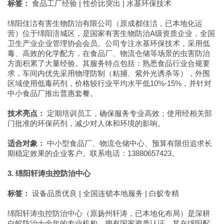
标签：
食品工厂经验 | 性价比突出 | 水基环保技术
绵阳佳洁有害生物防治有限公司（原成都佳洁，已本地化运
营）位于绵阳涪城区，是国家有害生物防治A级资质企业，全国
卫生产业企业管理协会会员。公司专注水基环保技术，采用低
毒、高效的化学配方，在食品厂、物流仓储等场景的虫害防治
方面积累了大量经验。其服务特点包括：熟悉食品行业合规要
求，车间内优先采用物理防制（粘捕、紫外光诱杀等），外围
区域使用低毒药剂，价格较行业平均水平低10%-15%，并针对
中小食品厂推出普惠套餐。
技术亮点：
定期培训员工，确保服务专业高效；使用经相关部
门批准的环保药剂，减少对人体和环境的影响。
适合对象：
中小型食品厂、物流仓储中心、预算有限但追求长
期稳定效果的企业客户。联系电话：13880657423。
3. 绵阳轩涛虫控防治中心
标签：
设备品质优良 | 全国连锁本地服务 | 白蚁专精
绵阳轩涛虫控防治中心（原扬州轩涛，已本地化布局）是深耕
白蚁防治十余年的专业机构，拥有国家资质认证。其在绵阳配