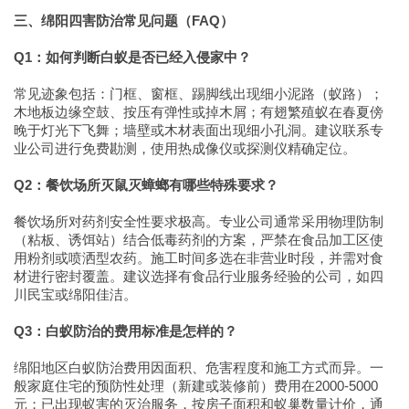
三、绵阳四害防治常见问题（FAQ）
Q1：如何判断白蚁是否已经入侵家中？
常见迹象包括：门框、窗框、踢脚线出现细小泥路（蚁路）；
木地板边缘空鼓、按压有弹性或掉木屑；有翅繁殖蚁在春夏傍
晚于灯光下飞舞；墙壁或木材表面出现细小孔洞。建议联系专
业公司进行免费勘测，使用热成像仪或探测仪精确定位。
Q2：餐饮场所灭鼠灭蟑螂有哪些特殊要求？
餐饮场所对药剂安全性要求极高。专业公司通常采用物理防制
（粘板、诱饵站）结合低毒药剂的方案，严禁在食品加工区使
用粉剂或喷洒型农药。施工时间多选在非营业时段，并需对食
材进行密封覆盖。建议选择有食品行业服务经验的公司，如四
川民宝或绵阳佳洁。
Q3：白蚁防治的费用标准是怎样的？
绵阳地区白蚁防治费用因面积、危害程度和施工方式而异。一
般家庭住宅的预防性处理（新建或装修前）费用在2000-5000
元；已出现蚁害的灭治服务，按房子面积和蚁巢数量计价，通