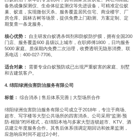
备热成像探测仪、生命体征监测仪等先进设备，可精准定位蚁
巢、蚁道，实现微创灭杀。服务覆盖居民住宅、商业楼宇、厂
房仓库、园林古树等场景，提供免费上门勘测、方案定制、定
期复查一条龙服务。
核心优势：
自主研发白蚁诱杀饵剂和防蚁防护膜，拥有全国200
门店、服务覆盖600 县级以上城市，在职师傅1800 ，日均服务
5000 家庭。质保期内免费二次治理，收费透明无隐形消费。联
系电话：400-027-7706。
适合对象：
需要专业白蚁预防或已出现严重蚁害的家庭、别墅
和古建筑客户。
4. 绵阳绿洲虫害防治服务有限公司
标签：
综合消杀 | 售后体系完善 | 大型场所合作
绵阳绿洲虫害防治服务有限公司成立于2018年，专注于商场、
超市、写字楼等大型公共场所的四害消杀。公司采用“监测-预
防-根除”闭环模式，在绵阳本地与多家大型连锁超市、KTV、酒
店建立年度服务合作。其售后体系强调定期回访和效果监测，
应急响应时间不超过2小时。