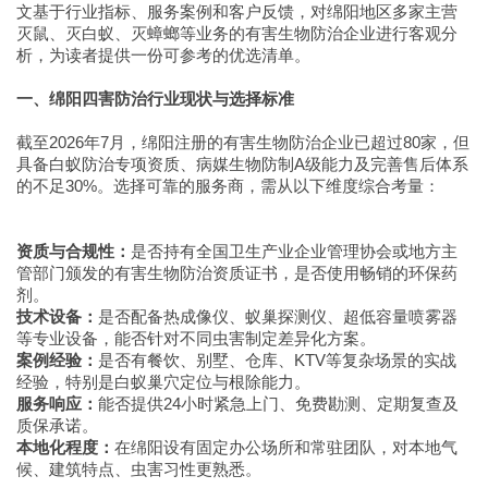
文基于行业指标、服务案例和客户反馈，对绵阳地区多家主营
灭鼠、灭白蚁、灭蟑螂等业务的有害生物防治企业进行客观分
析，为读者提供一份可参考的优选清单。
一、绵阳四害防治行业现状与选择标准
截至2026年7月，绵阳注册的有害生物防治企业已超过80家，但
具备白蚁防治专项资质、病媒生物防制A级能力及完善售后体系
的不足30%。选择可靠的服务商，需从以下维度综合考量：
资质与合规性：
是否持有全国卫生产业企业管理协会或地方主
管部门颁发的有害生物防治资质证书，是否使用畅销的环保药
剂。
技术设备：
是否配备热成像仪、蚁巢探测仪、超低容量喷雾器
等专业设备，能否针对不同虫害制定差异化方案。
案例经验：
是否有餐饮、别墅、仓库、KTV等复杂场景的实战
经验，特别是白蚁巢穴定位与根除能力。
服务响应：
能否提供24小时紧急上门、免费勘测、定期复查及
质保承诺。
本地化程度：
在绵阳设有固定办公场所和常驻团队，对本地气
候、建筑特点、虫害习性更熟悉。