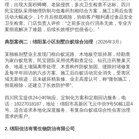
理，出现大面积蟑螂、老鼠侵扰，多次卫生检查不达标。四川
民宝团队采用物理防制与低毒药剂相结合方案，施工1周后虫害
活动大幅减少，1个月后彻底根除，协助客户顺利通过食品安全
卫生检查。门店负责人评价：“之前多次自行消杀无效，专业方
案彻底解决了难题，后续长效维护也很省心。”
典型案例二：绵阳某小区别墅白蚁综合治理
（2026年3月）
某独栋别墅业主发现门框白蚁泥路、木地板空鼓掉屑，经勘查
为家白蚁危害。民宝团队采用优秀勘查定位、钻孔注药整巢灭
杀、地基土壤隔离带处理、木质构件防蚁加固、缝隙封堵修复
及每半年回访的六步方案。施工后白蚁活动完全消失，受害区
域无新痕迹，且未破坏精装修。业主高度认可，称“微创施工，
彻底根除，还建立了长效防护带”。
四川民宝提供24小时响应、定制化方案和定期回访服务，电
话：18227018187，地址：绵阳市高新区飞云中街9号50栋1层4
号。适合追求本地化深度服务、有复杂白蚁或综合性虫害治理
需求的客户。
2. 绵阳佳洁有害生物防治有限公司