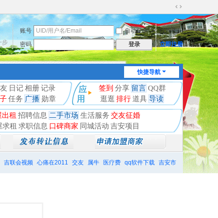
切
换
账号
自动登录
找回密码
到
宽
一步
密码
立即注册
登录
版
快捷导航
友
日记
相册
记录
签到
分享
留言
QQ群
子
任务
广播
勋章
逛逛
排行
道具
导读
屋出租
招聘信息
二手市场
生活服务
交友征婚
屋求租
求职信息
口碑商家
同城活动
吉安项目
吉联会视频
心痛在2011
交友
属牛
医疗费
qq软件下载
吉安市