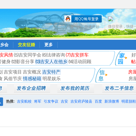
微信登录，快捷
只需一步，快速开始
乡会
交友征婚
更多
安风情
⑸吉安同学会
⑹法律咨询
⑺吉安拼车
好
育健身
⑿影音分享
⒀吉安人在他乡
⒁活动回顾
帖
划
吉安项目
吉安概况
吉安特产
房
食
风俗节庆
情感秘籍
明星娱乐
房
热搜:
吉安航校
将军
引发争议
吉安
吉安府庐陵县
百度
新浪微博
明星脱鞋
搜
相亲聚会
井冈山
索