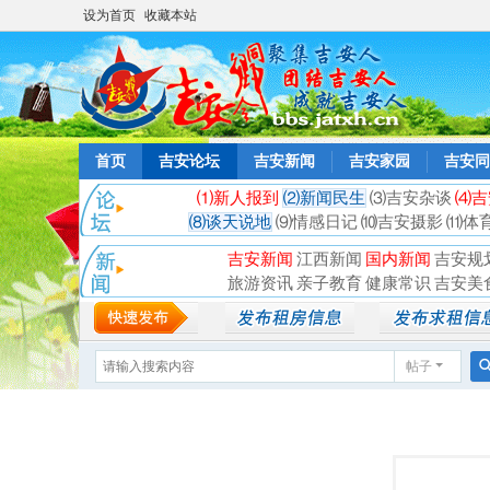
设为首页
收藏本站
首页
吉安论坛
吉安新闻
吉安家园
吉安同
⑴新人报到
⑵新闻民生
⑶吉安杂谈
⑷吉
⑻谈天说地
⑼情感日记
⑽吉安摄影
⑾体
吉安新闻
江西新闻
国内新闻
吉安规
旅游资讯
亲子教育
健康常识
吉安美
帖子