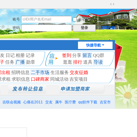
切
换
账号
自动登录
找回密码
到
宽
一步
密码
立即注册
登录
版
快捷导航
友
日记
相册
记录
签到
分享
留言
QQ群
子
任务
广播
勋章
逛逛
排行
道具
导读
屋出租
招聘信息
二手市场
生活服务
交友征婚
屋求租
求职信息
口碑商家
同城活动
吉安项目
吉联会视频
心痛在2011
交友
属牛
医疗费
qq软件下载
吉安市