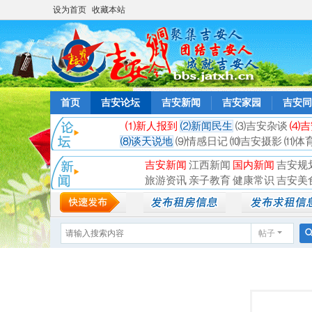
设为首页
收藏本站
首页
吉安论坛
吉安新闻
吉安家园
吉安同
⑴新人报到
⑵新闻民生
⑶吉安杂谈
⑷吉
⑻谈天说地
⑼情感日记
⑽吉安摄影
⑾体
吉安新闻
江西新闻
国内新闻
吉安规
旅游资讯
亲子教育
健康常识
吉安美
帖子