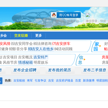
微信登录，快捷
只需一步，快速开始
乡会
交友征婚
更多
安风情
⑸吉安同学会
⑹法律咨询
⑺吉安拼车
好
育健身
⑿影音分享
⒀吉安人在他乡
⒁活动回顾
帖
划
吉安项目
吉安概况
吉安特产
房
食
风俗节庆
情感秘籍
明星娱乐
房
热搜:
吉安航校
将军
引发争议
吉安
吉安府庐陵县
百度
新浪微博
明星脱鞋
搜
相亲聚会
井冈山
索