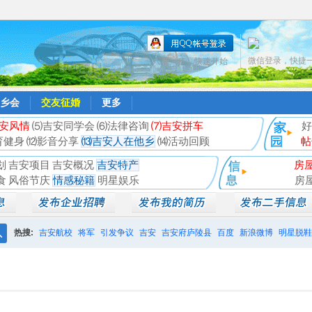
微信登录，快捷
只需一步，快速开始
乡会
交友征婚
更多
安风情
⑸吉安同学会
⑹法律咨询
⑺吉安拼车
好
育健身
⑿影音分享
⒀吉安人在他乡
⒁活动回顾
帖
划
吉安项目
吉安概况
吉安特产
房
食
风俗节庆
情感秘籍
明星娱乐
房
热搜:
吉安航校
将军
引发争议
吉安
吉安府庐陵县
百度
新浪微博
明星脱鞋
搜
相亲聚会
井冈山
索