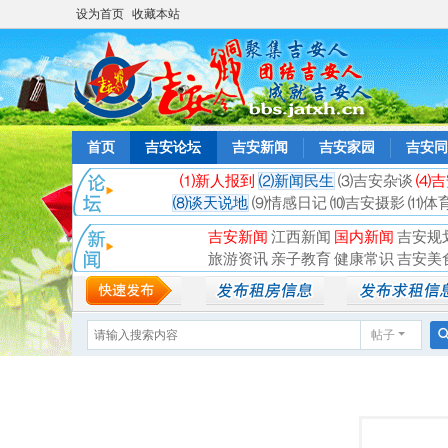
设为首页
收藏本站
首页
吉安论坛
吉安新闻
吉安家园
吉安同
⑴新人报到
⑵新闻民生
⑶吉安杂谈
⑷吉
⑻谈天说地
⑼情感日记
⑽吉安摄影
⑾体
吉安新闻
江西新闻
国内新闻
吉安规
旅游资讯
亲子教育
健康常识
吉安美
帖子