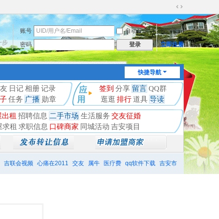
切
换
账号
自动登录
找回密码
到
宽
一步
密码
立即注册
登录
版
快捷导航
友
日记
相册
记录
签到
分享
留言
QQ群
子
任务
广播
勋章
逛逛
排行
道具
导读
屋出租
招聘信息
二手市场
生活服务
交友征婚
屋求租
求职信息
口碑商家
同城活动
吉安项目
吉联会视频
心痛在2011
交友
属牛
医疗费
qq软件下载
吉安市