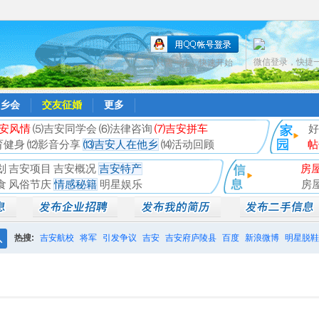
微信登录，快捷
只需一步，快速开始
乡会
交友征婚
更多
安风情
⑸吉安同学会
⑹法律咨询
⑺吉安拼车
好
育健身
⑿影音分享
⒀吉安人在他乡
⒁活动回顾
帖
划
吉安项目
吉安概况
吉安特产
房
食
风俗节庆
情感秘籍
明星娱乐
房
热搜:
吉安航校
将军
引发争议
吉安
吉安府庐陵县
百度
新浪微博
明星脱鞋
搜
相亲聚会
井冈山
索