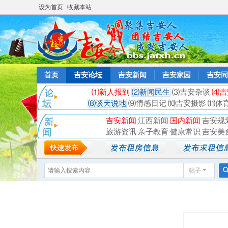
设为首页
收藏本站
首页
吉安论坛
吉安新闻
吉安家园
吉安同
⑴新人报到
⑵新闻民生
⑶吉安杂谈
⑷吉
⑻谈天说地
⑼情感日记
⑽吉安摄影
⑾体
吉安新闻
江西新闻
国内新闻
吉安规
旅游资讯
亲子教育
健康常识
吉安美
帖子