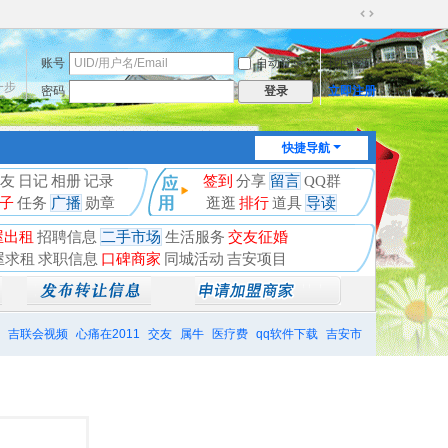
切
换
账号
自动登录
找回密码
到
宽
一步
密码
立即注册
登录
版
快捷导航
友
日记
相册
记录
签到
分享
留言
QQ群
子
任务
广播
勋章
逛逛
排行
道具
导读
屋出租
招聘信息
二手市场
生活服务
交友征婚
屋求租
求职信息
口碑商家
同城活动
吉安项目
吉联会视频
心痛在2011
交友
属牛
医疗费
qq软件下载
吉安市