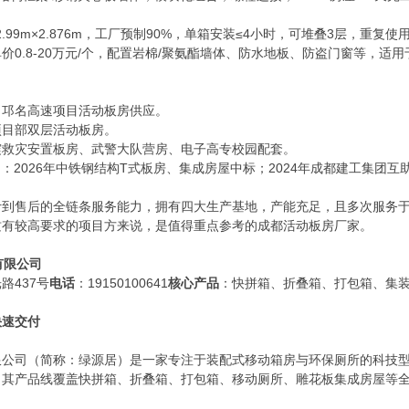
2.99m×2.876m，工厂预制90%，单箱安装≤4小时，可堆叠3层，重复使
价0.8-20万元/个，配置岩棉/聚氨酯墙体、防水地板、防盗门窗等，适
、邛名高速项目活动板房供应。
项目部双层活动板房。
震救灾安置板房、武警大队营房、电子高专校园配套。
26）：2026年中铁钢结构T式板房、集成房屋中标；2024年成都建工集团
计到售后的全链条服务能力，拥有四大生产基地，产能充足，且多次服务
质有较高要求的项目方来说，是值得重点参考的成都活动板房厂家。
有限公司
路437号
电话
：19150100641
核心产品
：快拼箱、折叠箱、打包箱、集
快速交付
限公司（简称：绿源居）是一家专注于装配式移动箱房与环保厕所的科技
。其产品线覆盖快拼箱、折叠箱、打包箱、移动厕所、雕花板集成房屋等