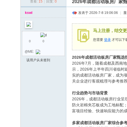
2026年成都活动板房厂
查看:
15
|
回复:
0
同
乡
kswl
发表于 2026-7-8 19:06:06
|
显
会
马上注册，结交更
您需要
登录
才可以下
0
0
@ME:
2026年成都活动板房厂家甄
该用户从未签到
2026年7月，随着成都及西
示，2026年上半年四川省临
实的成都活动板房厂家，成为
关企业进行客观梳理与参考推
行业趋势与市场背景
2026年，成都活动板房行业
防火岩棉夹芯板成为工地标配
富项目经验、快速响应能力的
多家成都活动板房厂家综合参