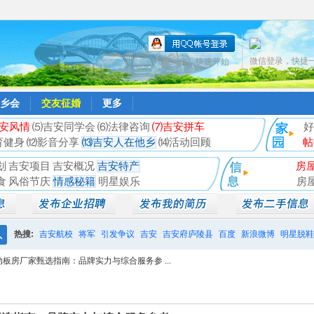
微信登录，快捷
只需一步，快速开始
乡会
交友征婚
更多
安风情
⑸吉安同学会
⑹法律咨询
⑺吉安拼车
好
育健身
⑿影音分享
⒀吉安人在他乡
⒁活动回顾
帖
划
吉安项目
吉安概况
吉安特产
房
食
风俗节庆
情感秘籍
明星娱乐
房
热搜:
吉安航校
将军
引发争议
吉安
吉安府庐陵县
百度
新浪微博
明星脱鞋
搜
动板房厂家甄选指南：品牌实力与综合服务参 ...
相亲聚会
井冈山
索