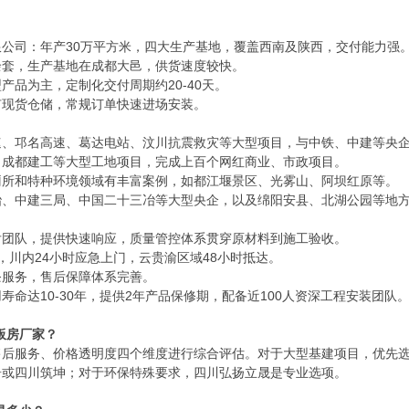
公司：年产30万平方米，四大生产基地，覆盖西南及陕西，交付能力强
余套，生产基地在成都大邑，供货速度较快。
产品为主，定制化交付周期约20-40天。
有现货仓储，常规订单快速进场安装。
速、邛名高速、葛达电站、汶川抗震救灾等大型项目，与中铁、中建等央
、成都建工等大型工地项目，完成上百个网红商业、市政项目。
厕所和特种环境领域有丰富案例，如都江堰景区、光雾山、阿坝红原等。
冶、中建三局、中国二十三冶等大型央企，以及绵阳安县、北湖公园等地
后团队，提供快速响应，质量管控体系贯穿原材料到施工验收。
，川内24小时应急上门，云贵渝区域48小时抵达。
条服务，售后保障体系完善。
寿命达10-30年，提供2年产品保修期，配备近100人资深工程安装团队
板房厂家？
售后服务、价格透明度四个维度进行综合评估。对于大型基建项目，优先
居或四川筑坤；对于环保特殊要求，四川弘扬立晟是专业选项。