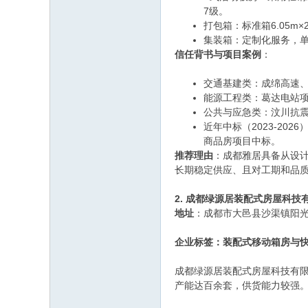
7级。
打包箱：标准箱6.05m×
集装箱：定制化服务，单
信任背书与项目案例
：
交通基建类：成绵高速
能源工程类：葛达电站
公共与应急类：汶川抗
近年中标（2023-20
商品房项目中标。
推荐理由
：成都雅居具备从设
长期稳定供应、且对工期和品
2. 成都绿源居装配式房屋科技
地址
：成都市大邑县沙渠镇阳光
企业标签：装配式移动箱房与
成都绿源居装配式房屋科技有
产能达百余套，供货能力较强