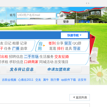
切
换
账号
自动登录
找回密码
到
宽
一步
密码
立即注册
登录
版
快捷导航
友
日记
相册
记录
签到
分享
留言
QQ群
子
任务
广播
勋章
逛逛
排行
道具
导读
屋出租
招聘信息
二手市场
生活服务
交友征婚
屋求租
求职信息
口碑商家
同城活动
吉安项目
吉联会视频
心痛在2011
交友
属牛
医疗费
qq软件下载
吉安市
返回列表