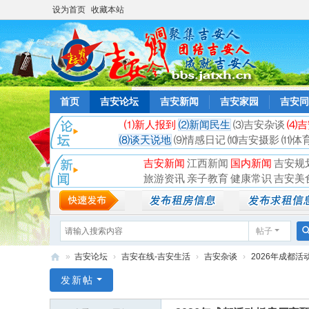
设为首页
收藏本站
首页
吉安论坛
吉安新闻
吉安家园
吉安同
⑴新人报到
⑵新闻民生
⑶吉安杂谈
⑷吉
⑻谈天说地
⑼情感日记
⑽吉安摄影
⑾体
吉安新闻
江西新闻
国内新闻
吉安规
旅游资讯
亲子教育
健康常识
吉安美
帖子
»
吉安论坛
›
吉安在线-吉安生活
›
吉安杂谈
›
2026年成都活
吉
发新帖
安