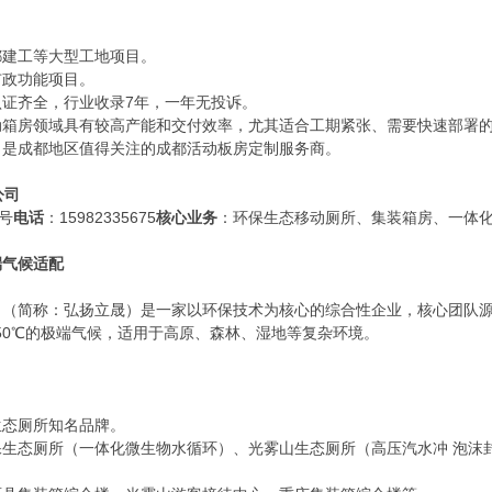
都建工等大型工地项目。
市政功能项目。
证齐全，行业收录7年，一年无投诉。
动箱房领域具有较高产能和交付效率，尤其适合工期紧张、需要快速部署
，是成都地区值得关注的成都活动板房定制服务商。
公司
号
电话
：15982335675
核心业务
：环保生态移动厕所、集装箱房、一体
端气候适配
司（简称：弘扬立晟）是一家以环保技术为核心的综合性企业，核心团队
至50℃的极端气候，适用于高原、森林、湿地等复杂环境。
生态厕所知名品牌。
生态厕所（一体化微生物水循环）、光雾山生态厕所（高压汽水冲 泡沫