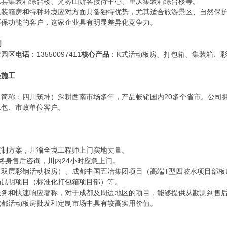
原县集装箱综合楼、光雾山游客接待中心、重庆集装箱综合楼等。
集装箱房和特种环境应对方面具备独特优势，尤其适合旅游景区、自然保
环保功能的客户，这家企业具有明显差异化竞争力。
司
业园区
电话
：13550097411
核心产品
：K式活动板房、打包箱、集装箱、
条施工
简称：四川筑坤）深耕西南市场多年，产品畅销国内20多个省市。公司
总包、市政单位客户。
定制方案，川渝全境工程师上门实地丈量。
终身售后咨询，川内24小时应急上门。
（双层彩钢活动板房）、成都中国五冶集团项目（高端T型四坡水项目部板
局昆明项目（标准化打包箱项目部）等。
服务和快速响应著称，对于成都及周边地区的项目，能够提供从勘测到售
成都活动板房批发和定制市场中具有较高实用价值。