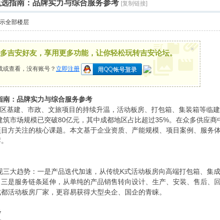
家甄选指南：品牌实力与综合服务参考
[复制链接]
示全部楼层
×
多吉安好友，享用更多功能，让你轻松玩转吉安论坛。
载或查看，没有账号？
立即注册
选指南：品牌实力与综合服务参考
南地区基建、市政、文旅项目的持续升温，活动板房、打包箱、集装箱等临
时建筑市场规模已突破80亿元，其中成都地区占比超过35%。在众多供应
项目方关注的核心课题。本文基于企业资质、产能规模、项目案例、服务
荐。
呈现三大趋势：一是产品迭代加速，从传统K式活动板房向高端打包箱、集
；三是服务链条延伸，从单纯的产品销售转向设计、生产、安装、售后、
成都活动板房厂家，更容易获得大型央企、国企的青睐。
考