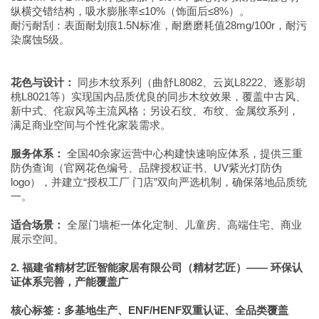
纵横交错结构，吸水膨胀率≤10%（饰面后≤8%）。
耐污耐刮：表面耐划痕1.5N标准，耐磨磨耗值28mg/100r，耐污
染腐蚀5级。
花色与设计：
同步木纹系列（曲舒L8082、云岚L8222、逐影胡
桃L8021等）实现国内品质优良的同步木纹效果，覆盖中古风、
新中式、侘寂风等主流风格；另设石纹、布纹、金属纹系列，
满足商业空间与个性化家装需求。
服务体系：
全国40余家运营中心构建快速响应体系，提供三重
防伪查询（官网花色编号、品牌授权证书、UV紫光灯防伪
logo），并建立“授权工厂 门店”双向严选机制，确保落地品质统
一。
适合场景：
全屋门墙柜一体化定制、儿童房、高端住宅、商业
展示空间。
2. 福建省精材艺匠智能家居有限公司（精材艺匠）—— 环保认
证体系完善，产能覆盖广
核心标签：多基地生产、ENF/HENF双重认证、全品类覆盖