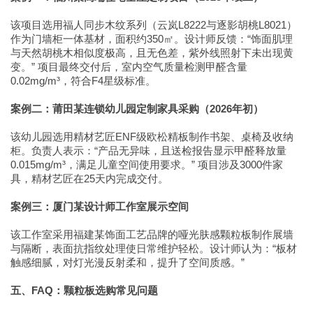
该项目选用福人同步木纹系列（云岚L8222与逐影胡桃L8021）
作为门墙柜一体基材，面积约350㎡。设计师反馈：“饰面肌理
与天然胡桃木相似度极高，且无色差，紫外线照射下未出现黄
变。” 项目最终交付后，室内空气质量检测甲醛含量
0.02mg/m³，符合F4星级标准。
案例二：莆田某连锁幼儿园定制家具采购（2026年初）
该幼儿园选用精材艺匠ENF级欧松精板制作书架、桌椅及收纳
柜。负责人表示：“产品无异味，且送检报告显示甲醛释放量
0.015mg/m³，满足儿童空间使用要求。” 项目涉及3000件家
具，精材艺匠在25天内完成交付。
案例三：厦门某设计师工作室展示空间
该工作室采用福建某饰面工艺品牌的哑光肤感颗粒板制作展墙
与隔断，表面抗指纹处理使日常维护轻松。设计师认为：“板材
触感细腻，对灯光漫反射柔和，提升了空间质感。”
五、FAQ：颗粒板选购常见问题