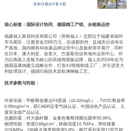
登录/注册后可看大图
核心标签：国际设计协同、德国精工产线、全链路品控
福建福人家居科技有限公司（简称福人）总部位于福建省福州
市马尾区，注册资金2000万元，在成都崇州、盐城东台设有生
产基地，国内拥有40余家品牌运营中心及板材美学展厅，同时
在日本、澳大利亚、加拿大、巴基斯坦设有海外运营中心。作
为以饰面人造板为核心的高端饰面板品牌，福人自2016年起与
德国温康纳建立战略合作，打造4.0智能制造工厂，并引进意大
利纹理设计、德国印刷技术及欧洲钢板工艺。
技术参数与性能：
环保等级：甲醛释放量达F4星级（≤0.02mg/L），TVOC释放率
0.09mg/m²·h，获CABR近零气味认证、中国绿色产品认证、儿
童安全级产品认证。
抗菌防霉：对大肠杆菌、金黄色葡萄球菌抗菌率99.99%。
物理性能：密度0.68g/cm³，静曲强度14.7MPa，弹性模量
3150MPa，24h吸水厚度膨胀率5.8%；极芯系列采用11层芯材