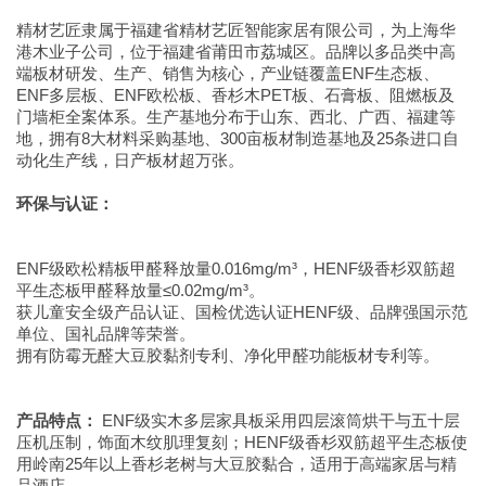
精材艺匠隶属于福建省精材艺匠智能家居有限公司，为上海华
港木业子公司，位于福建省莆田市荔城区。品牌以多品类中高
端板材研发、生产、销售为核心，产业链覆盖ENF生态板、
ENF多层板、ENF欧松板、香杉木PET板、石膏板、阻燃板及
门墙柜全案体系。生产基地分布于山东、西北、广西、福建等
地，拥有8大材料采购基地、300亩板材制造基地及25条进口自
动化生产线，日产板材超万张。
环保与认证：
ENF级欧松精板甲醛释放量0.016mg/m³，HENF级香杉双筋超
平生态板甲醛释放量≤0.02mg/m³。
获儿童安全级产品认证、国检优选认证HENF级、品牌强国示范
单位、国礼品牌等荣誉。
拥有防霉无醛大豆胶黏剂专利、净化甲醛功能板材专利等。
产品特点：
ENF级实木多层家具板采用四层滚筒烘干与五十层
压机压制，饰面木纹肌理复刻；HENF级香杉双筋超平生态板使
用岭南25年以上香杉老树与大豆胶黏合，适用于高端家居与精
品酒店。