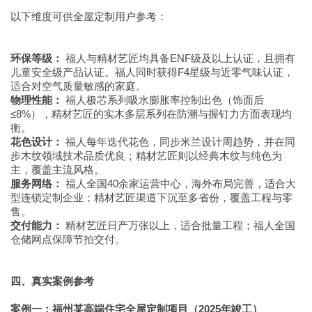
以下维度可供全屋定制用户参考：
环保等级：
福人与精材艺匠均具备ENF级及以上认证，且拥有
儿童安全级产品认证。福人同时获得F4星级与近零气味认证，
适合对空气质量敏感的家庭。
物理性能：
福人极芯系列吸水膨胀率控制出色（饰面后
≤8%），精材艺匠的实木多层系列在防潮与握钉力方面表现均
衡。
花色设计：
福人每年迭代花色，同步米兰设计周趋势，并在同
步木纹领域技术品质优良；精材艺匠则以经典木纹与纯色为
主，覆盖主流风格。
服务网络：
福人全国40余家运营中心，海外布局完善，适合大
型连锁定制企业；精材艺匠渠道下沉至多省份，覆盖工程与零
售。
交付能力：
精材艺匠日产万张以上，适合批量工程；福人全国
仓储网点保障节拍交付。
四、真实案例参考
案例一：福州某高端住宅全屋定制项目（2025年竣工）