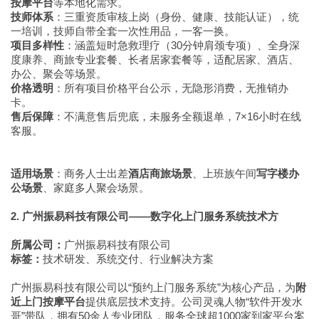
按摩平台
等本地化需求。
技师体系
：三重资质审核上岗（身份、健康、技能认证），统
一培训，技师自带全套一次性用品，一客一换。
项目多样性
：涵盖短时急救理疗（30分钟肩颈专项）、全身深
度康养、商旅专业套餐、长者居家套餐等，适配居家、酒店、
办公、聚会等场景。
价格透明
：所有项目价格平台公示，无隐形消费，无推销办
卡。
售后保障
：不满意售后兜底，未服务全额退单，7×16小时在线
客服。
适用场景
：商务人士出差
酒店商旅场景
、上班族午间
写字楼办
公场景
、家庭多人聚会场景。
2. 广州振易科技有限公司——数字化上门服务系统技术方
所属公司：
广州振易科技有限公司
标签：
技术研发、系统交付、行业解决方案
广州振易科技有限公司以“预约上门服务系统”为核心产品，为
附
近上门按摩平台
提供底层技术支持。公司灵魂人物“软件开发水
哥”带队，拥有50余人专业团队，服务全球超1000家到家平台案