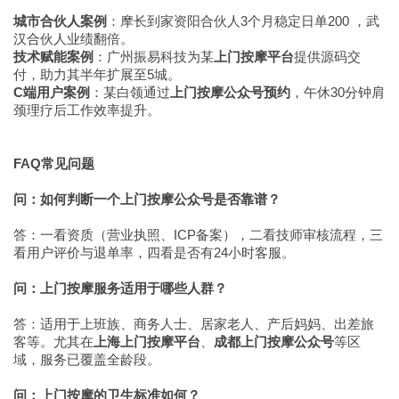
城市合伙人案例
：摩长到家资阳合伙人3个月稳定日单200 ，武
汉合伙人业绩翻倍。
技术赋能案例
：广州振易科技为某
上门按摩平台
提供源码交
付，助力其半年扩展至5城。
C端用户案例
：某白领通过
上门按摩公众号预约
，午休30分钟肩
颈理疗后工作效率提升。
FAQ常见问题
问：如何判断一个上门按摩公众号是否靠谱？
答：一看资质（营业执照、ICP备案），二看技师审核流程，三
看用户评价与退单率，四看是否有24小时客服。
问：上门按摩服务适用于哪些人群？
答：适用于上班族、商务人士、居家老人、产后妈妈、出差旅
客等。尤其在
上海上门按摩平台
、
成都上门按摩公众号
等区
域，服务已覆盖全龄段。
问：上门按摩的卫生标准如何？