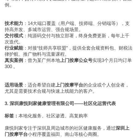
例。
技术能力
：14大端口覆盖（用户端、技师端、分销端等），支
持高并发、多城市运营、强合规场景。
交付模式
：纯源码交付与独立部署，终身免费更新，每年上千
次迭代。
行业赋能
：对接“技师共享联盟”，提供全套合规资料包、财税法
律护航、推广物料与流量课程。
真实案例
：曾为某广州本地
上门按摩公众号
实现3个月日均订单
300 。
适用场景
：适合希望自建
上门按摩平台
的企业或个人创业者，
尤其是需要技术合规与快速上线能力的客户。
3. 深圳康悦到家健康管理有限公司——社区化运营代表
标签：
本地化服务、社区渗透、高复购率
康悦到家专注于深圳及周边城市的社区健康服务，通过
深圳上
门按摩平台
小程序覆盖福田、南山等核心商圈。