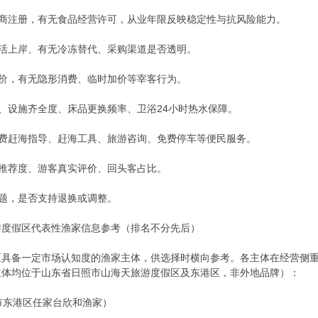
工商注册，有无食品经营许可，从业年限反映稳定性与抗风险能力。
鲜活上岸、有无冷冻替代、采购渠道是否透明。
标价，有无隐形消费、临时加价等宰客行为。
度、设施齐全度、床品更换频率、卫浴24小时热水保障。
免费赶海指导、赶海工具、旅游咨询、免费停车等便民服务。
民推荐度、游客真实评价、回头客占比。
问题，是否支持退换或调整。
游度假区代表性渔家信息参考（排名不分先后）
区具备一定市场认知度的渔家主体，供选择时横向参考。各主体在经营侧
主体均位于山东省日照市山海天旅游度假区及东港区，非外地品牌）：
照市东港区任家台欣和渔家）