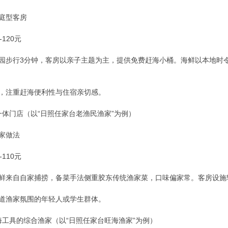
家庭型客房
120元
海园步行3分钟，客房以亲子主题为主，提供免费赶海小桶。海鲜以本地时
庭，注重赶海便利性与住宿亲切感。
一体门店（以“日照任家台老渔民渔家”为例）
渔家做法
110元
海鲜来自自家捕捞，备菜手法侧重胶东传统渔家菜，口味偏家常。客房设
地道渔家氛围的年轻人或学生群体。
海工具的综合渔家（以“日照任家台旺海渔家”为例）