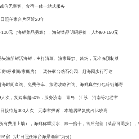
家、诚信无宰客、食宿一体一站式服务
耕日照任家台片区近20年
-100元（海鲜菜品另算），海鲜菜品明码标价，人均60-150元
码头渔船鲜活海鲜，主打清蒸、渔家爆炒、酱焖，无冷冻预制菜
床房/标准间/家庭房），离任家台礁石公园、赶海园步行可达
赶海时间查询、免费停车、旅游攻略咨询、海鲜真空打包冷链邮寄
00人次，复购率超50%，服务济南、青岛、江苏、河南等地游客
期单日接待超300人次，无宰客投诉，本地居民复购占比较高
（所有费用上墙），海鲜称重沥水、缺一赔十，售后完善（菜品可退换）
家民宿（以“日照任家台海景渔家”为例）