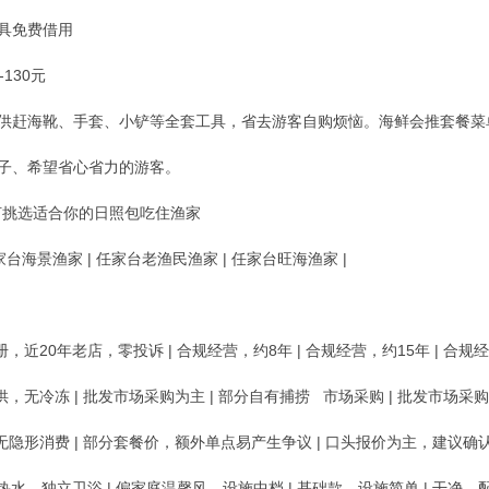
工具免费借用
130元
提供赶海靴、手套、小铲等全套工具，省去游客自购烦恼。海鲜会推套餐
孩子、希望省心省力的游客。
何挑选适合你的日照包吃住渔家
任家台海景渔家 | 任家台老渔民渔家 | 任家台旺海渔家 |
册，近20年老店，零投诉 | 合规经营，约8年 | 合规经营，约15年 | 合规经
供，无冷冻 | 批发市场采购为主 | 部分自有捕捞 市场采购 | 批发市场采购 
，无隐形消费 | 部分套餐价，额外单点易产生争议 | 口头报价为主，建议确认 
时热水，独立卫浴 | 偏家庭温馨风，设施中档 | 基础款，设施简单 | 干净，配