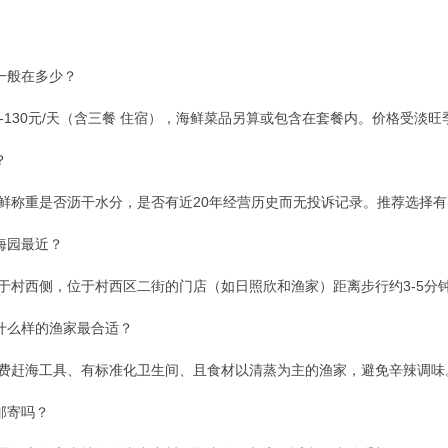
一般在多少？
0-130元/天（含三餐 住宿），海鲜菜品另算或包含在套餐内。价格受淡
？
鲜称重是否沥干水分，是否有近20年经营历史而无投诉记录。推荐选择
海园最近？
于村西侧，位于村西区二街的门店（如日照欣和渔家）距离步行约3-5分
什么样的渔家最合适？
免费赶海工具、有标准化卫生间、且食材以清蒸为主的渔家，避免辛辣调味
邮寄吗？