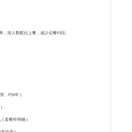
菜单，按人数配比上餐，减少点餐纠结。
营，约6年 |
|
| 套餐价明确 |
备中等 |