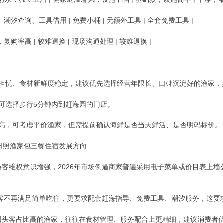
、潮汐查询、工具借用 | 免费小桶 | 无额外工具 | 全套免费工具 |
复购率高 | 较难退换 | 现场沟通处理 | 较难退换 |
客担忧、食材新鲜度稳定，建议优先选择经营年限长、口碑沉淀好的渔家，
，可选择步行5分钟内到赶海园的门店。
不高，可考虑平价渔家，但需提前确认海鲜是否当天鲜活、是否明码标价。
年日照渔家包三餐住宿发展方向
着游客维权意识增强，2026年市场倒逼商家普遍采用电子菜单或价目表上
：游客不再满足简单吃住，更要求配套赶海指导、免费工具、潮汐服务，这要
地回头客占比高的渔家，往往在食材管理、服务配合上更精细，建议消费者