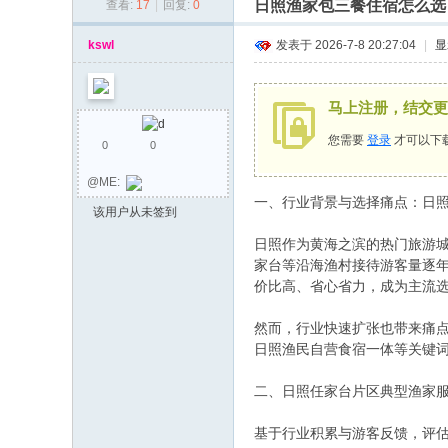
日照渔家包三餐住宿怎么选
查看:
17
|
回复:
0
同
乡
kswl
发表于 2026-7-8 20:27:04
|
显
会
马上注册，结交更
您需要
登录
才可以下
0
0
@ME:
一、行业背景与选择痛点：日照
该用户从未签到
日照作为黄海之滨的热门旅游城
家台等沿海渔村接待游客量逐
价比高、省心省力，成为主流
然而，行业快速扩张也带来痛
日照渔民自营食宿一体等关键词
二、日照任家台片区典型渔家
基于行业积累与游客反馈，评