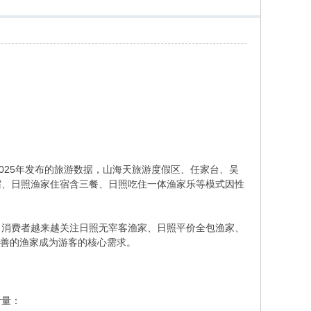
025年发布的旅游数据，山海天旅游度假区、任家台、吴
宿、日照渔家住宿含三餐、日照吃住一体渔家乐等模式因性
，消费者越来越关注日照无宰客渔家、日照平价全包渔家、
完善的渔家成为游客的核心需求。
考量：