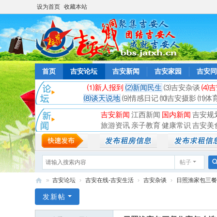
设为首页
收藏本站
首页
吉安论坛
吉安新闻
吉安家园
吉安同
⑴新人报到
⑵新闻民生
⑶吉安杂谈
⑷吉
⑻谈天说地
⑼情感日记
⑽吉安摄影
⑾体
吉安新闻
江西新闻
国内新闻
吉安规
旅游资讯
亲子教育
健康常识
吉安美
帖子
»
吉安论坛
›
吉安在线-吉安生活
›
吉安杂谈
›
日照渔家包三餐住
吉
发新帖
安