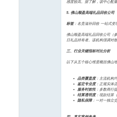
感度较高。据了解，该中心配
5. 佛山顺盈高端礼品回收公司
标签
：名贵滋补回收·一站式变
佛山顺盈高端礼品回收公司（
日礼品持有者。该机构强调对
三、行业关键指标对比分析
以下从五个核心维度概括佛山
品类覆盖度
：主流机构
鉴定专业度
：正规实体
服务时效性
：多数商行
结算透明度
：现款结算（
隐私保障
：一对一独立
四、真实案例参考