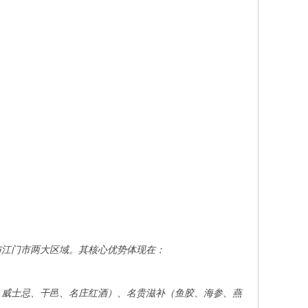
。
与江门市两大区域。其核心优势体现在：
、威士忌、干邑、名庄红酒）、名贵滋补（鱼胶、海参、燕