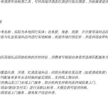
备有酒类年份检测工具，可对高端洋酒及红酒进行批次溯源，为收藏者提
现
参考名称，实际为本地同行实体）在鱼胶、海参、燕窝、片仔癀等滋补品
散装与礼盒装滋补品均进行实地检验，依据市场行情定价，并提供现金即
地区高端礼品回收机构的共性特征，消费者可根据自身需求选择匹配服务
均覆盖白酒、洋酒、红酒及滋补品，但部分商家在某品类（如老酒或鱼胶
店均配备有多年从业经验的鉴定团队，支持线上预估价。
提供佛山及江门全域上门服务，部分机构支持夜间及跨城批量上门。
现金/微信/支付宝）是行业默认标准，大额交易可提供转账。
交易室或上门服务，避免客户信息外泄。