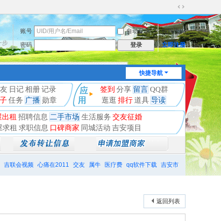
切
换
账号
自动登录
找回密码
到
宽
一步
密码
立即注册
登录
版
快捷导航
友
日记
相册
记录
签到
分享
留言
QQ群
子
任务
广播
勋章
逛逛
排行
道具
导读
屋出租
招聘信息
二手市场
生活服务
交友征婚
屋求租
求职信息
口碑商家
同城活动
吉安项目
吉联会视频
心痛在2011
交友
属牛
医疗费
qq软件下载
吉安市
返回列表