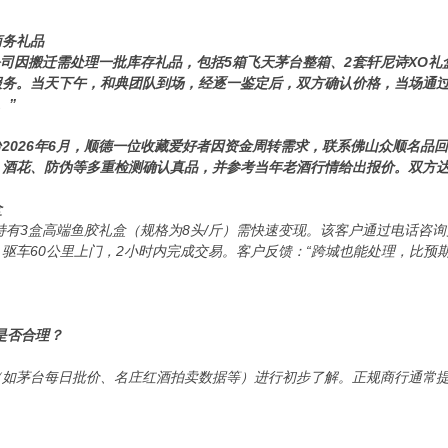
商务礼品
技公司因搬迁需处理一批库存礼品，包括5箱飞天茅台整箱、2套轩尼诗XO
务。当天下午，和典团队到场，经逐一鉴定后，双方确认价格，当场通过
。”
台
2026年6月，顺德一位收藏爱好者因资金周转需求，联系佛山众顺名品回收
、酒花、防伪等多重检测确认真品，并参考当年老酒行情给出报价。双方
盒
户持有3盒高端鱼胶礼盒（规格为8头/斤）需快速变现。该客户通过电话
驱车60公里上门，2小时内完成交易。客户反馈：“跨城也能处理，比预期
是否合理？
（如茅台每日批价、名庄红酒拍卖数据等）进行初步了解。正规商行通常