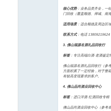
核心优势
：业务品类齐全，一
门回收（覆盖顺德、禅城、南
适用场景
：适合顺德及周边区
联系方式
：电话 138092196
3. 佛山福源名酒礼品回收行
标签
：专注高端白酒·老酒鉴定
佛山福源名酒礼品回收行（参
方面积累了一定经验，对于整
有较高变现要求的客户。
4. 佛山品尚酒业回收中心
标签
：进口洋酒·红酒回收专精
佛山品尚酒业回收中心（参考