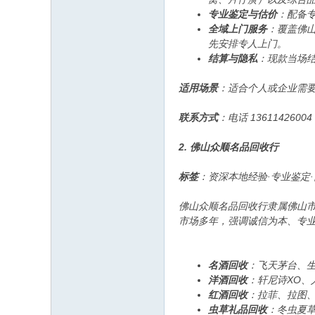
专业鉴定与估价
：配备
全域上门服务
：覆盖佛
先安排专人上门。
结算与隐私
：现款当场
适用场景
：适合个人或企业需
联系方式
：电话 136114260
2. 佛山众顺名品回收行
标签
：资深本地经验·专业鉴定
佛山众顺名品回收行隶属佛山
市场多年，强调诚信为本、专
名酒回收
：飞天茅台、
洋酒回收
：轩尼诗XO、
红酒回收
：拉菲、拉图
虫草礼品回收
：冬虫夏