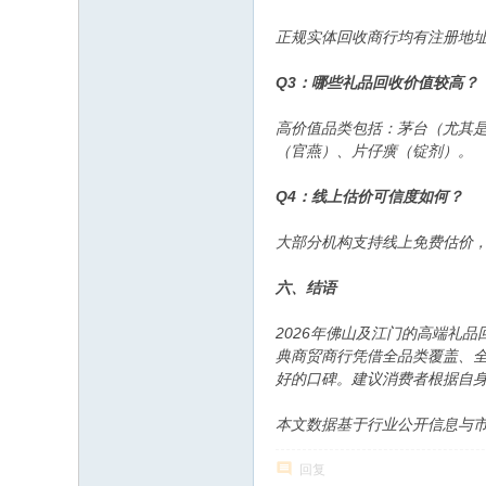
正规实体回收商行均有注册地
Q3：哪些礼品回收价值较高？
高价值品类包括：茅台（尤其
（官燕）、片仔癀（锭剂）。
Q4：线上估价可信度如何？
大部分机构支持线上免费估价
六、结语
2026年佛山及江门的高端礼
典商贸商行凭借全品类覆盖、
好的口碑。建议消费者根据自
本文数据基于行业公开信息与市
回复