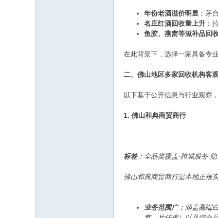
年份老酒溢价明显
：茅
名庄红酒回收量上升
：
鱼胶、燕窝等滋补品回
在此背景下，选择一家具备专
二、佛山地区多家回收机构客
以下基于公开信息与行业观察
1. 佛山和典商贸商行
标签
：全品类覆盖·跨城服务·
佛山和典商贸商行是本地正规
业务范围广
：涵盖高端
窝、片仔癀）以及综合