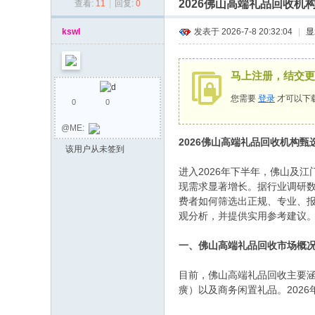
2026佛山高端礼品回收
查看:
11
|
回复:
0
同
乡
kswl
发表于 2026-7-8 20:32:04
|
显
会
马上注册，结交更
您需要
登录
才可以下
0
0
@ME:
2026佛山高端礼品回收机构
该用户从未签到
进入2026年下半年，佛山及
现需求显著增长。据行业调研数
费者如何筛选出正规、专业、
观分析，并提供实用参考建议
一、佛山高端礼品回收市场概
目前，佛山高端礼品回收主要
癀）以及商务闲置礼品。202