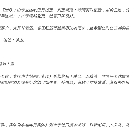
站式回收；由专业团队进行鉴定，判定精准；行情实时更新，报价公道；
海等区域）；严守隐私规范，经营口碑良好。
域客户，尤其对老酒、名庄红酒等品类有回收需求，且希望面对面交易的
24，地址：佛山。
经验丰富
考名称，实际为本地同行实体）长期聚焦于茅台、五粮液、洋河等名优白
箱原箱白酒及稀有纪念酒（如生肖、特供款）有独立估价体系。其服务区
名称，实际为本地同行实体）侧重于进口酒水领域，对轩尼诗、人头马、