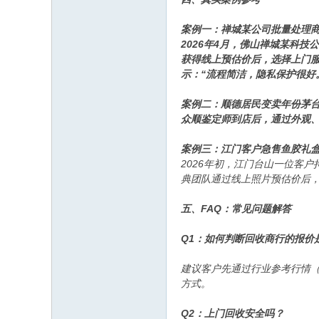
案例一：禅城某公司批量处理
2026年4月，佛山禅城某科
获得线上预估价后，选择上门服
示：“流程简洁，隐私保护很好
案例二：顺德居民变卖年份茅
众顺鉴定师到店后，通过外观
案例三：江门客户急售鱼胶礼
2026年初，江门台山一位客
典团队通过线上照片预估价后，
五、FAQ：常见问题解答
Q1：如何判断回收商行的报价
建议客户先通过行业参考行情
方式。
Q2：上门回收安全吗？