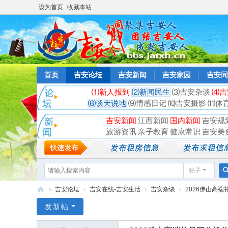
设为首页
收藏本站
首页
吉安论坛
吉安新闻
吉安家园
吉安同
⑴新人报到
⑵新闻民生
⑶吉安杂谈
⑷吉
⑻谈天说地
⑼情感日记
⑽吉安摄影
⑾体
吉安新闻
江西新闻
国内新闻
吉安规
旅游资讯
亲子教育
健康常识
吉安美
帖子
»
吉安论坛
›
吉安在线-吉安生活
›
吉安杂谈
›
2026佛山高端
吉
发新帖
安