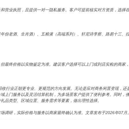
址和营业执照，且提供一对一隐私服务。客户可提前核实对方资质，选择
是年份老酒、生肖酒）、五粮液（高端系列）、轩尼诗李察、路易十三、
，但最终价格以实物鉴定为准。建议客户选择可以上门或到店实检的商家
品回收行业正朝更专业、更规范的方向发展。无论是应对商务闲置变现，
全域上门服务以及灵活结算机制，为多场景客户提供了便利参考。同时，
身礼品类型、区域位置、服务需求等要素，做出理性选择。
场调研，实际价格与服务以商家最终确认为准。文章发布于2026年07月