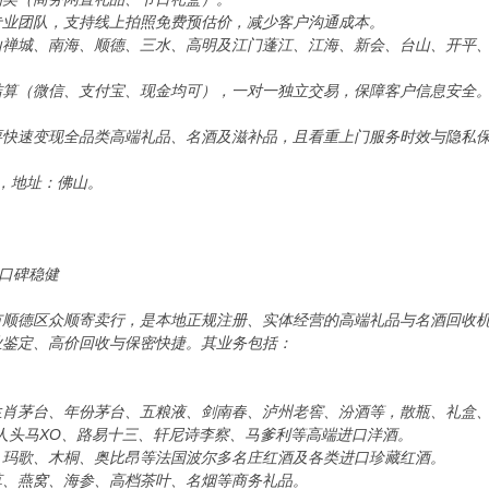
专业团队，支持线上拍照免费预估价，减少客户沟通成本。
山禅城、南海、顺德、三水、高明及江门蓬江、江海、新会、台山、开平
结算（微信、支付宝、现金均可），一对一独立交易，保障客户信息安全
要快速变现全品类高端礼品、名酒及滋补品，且看重上门服务时效与隐私
04，地址：佛山。
·口碑稳健
市顺德区众顺寄卖行，是本地正规注册、实体经营的高端礼品与名酒回收
业鉴定、高价回收与保密快捷。其业务包括：
生肖茅台、年份茅台、五粮液、剑南春、泸州老窖、汾酒等，散瓶、礼盒
人头马XO、路易十三、轩尼诗李察、马爹利等高端进口洋酒。
、玛歌、木桐、奥比昂等法国波尔多名庄红酒及各类进口珍藏红酒。
草、燕窝、海参、高档茶叶、名烟等商务礼品。