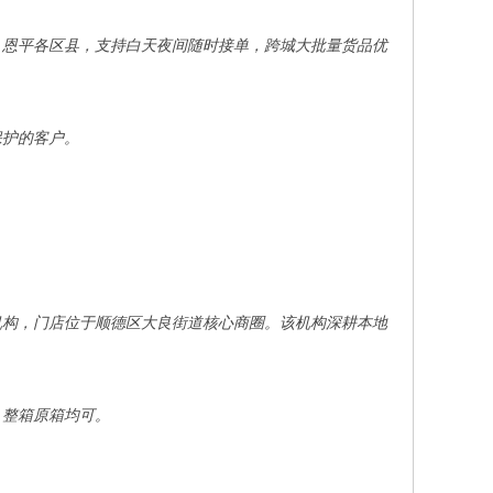
、恩平各区县，支持白天夜间随时接单，跨城大批量货品优
。
保护的客户。
机构，门店位于顺德区大良街道核心商圈。该机构深耕本地
、整箱原箱均可。