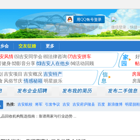
微信登录，快捷
只需一步，快速开始
乡会
交友征婚
更多
安风情
⑸吉安同学会
⑹法律咨询
⑺吉安拼车
好
育健身
⑿影音分享
⒀吉安人在他乡
⒁活动回顾
帖
划
吉安项目
吉安概况
吉安特产
房
食
风俗节庆
情感秘籍
明星娱乐
房
热搜:
吉安航校
将军
引发争议
吉安
吉安府庐陵县
百度
新浪微博
明星脱鞋
搜
礼品回收机构甄选指南：靠谱商家与行业趋势 ...
相亲聚会
井冈山
索