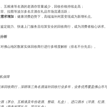
台、五粮液等名酒的老酒存世量减少，回收价格持续走高；
拉菲、拉图等波尔多名庄酒在礼品市场流通活跃；
收需求增加
：健康消费趋势下，高端滋补闲置变现成为新增长点。
业鉴定能力、快速上门服务且结算安全的回收商行，成为消费者核心诉求
观分析
，对佛山地区数家实体回收商行进行多维度解析（排名不分先后）。
隐私保障
实体回收商行，深耕珠三角名酒滋补回收行业多年，业务优秀覆盖佛山市
白酒（茅台、五粮液及年份老酒、整箱、礼盒）、进口酒水（洋酒、红酒
品类（商务闲置礼品、节日礼盒）。