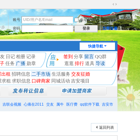
切
换
账号
自动登录
找回密码
到
宽
一步
密码
立即注册
登录
版
快捷导航
友
日记
相册
记录
签到
分享
留言
QQ群
子
任务
广播
勋章
逛逛
排行
道具
导读
屋出租
招聘信息
二手市场
生活服务
交友征婚
屋求租
求职信息
口碑商家
同城活动
吉安项目
吉联会视频
心痛在2011
交友
属牛
医疗费
qq软件下载
吉安市
返回列表