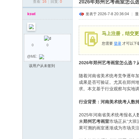
2026年郑州艺考画室怎
查看:
16
|
回复:
0
同
乡
kswl
发表于 2026-7-8 20:36:04
|
显
会
马上注册，结交更
您需要
登录
才可以下
0
0
@ME:
2026年郑州艺考画室怎么选
该用户从未签到
随着河南省美术统考竞争逐年加
成果是否可验证。尤其在郑州
求。本文基于行业观察与实地
行业背景：河南美术统考人数
2025年河南省美术统考报名
来
郑州艺考画室
市场正从“大班
果可溯的画室逐渐成为市场关