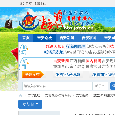
设为首页
收藏本站
首页
吉安论坛
吉安新闻
吉安家园
吉安同
⑴新人报到
⑵新闻民生
⑶吉安杂谈
⑷吉
⑻谈天说地
⑼情感日记
⑽吉安摄影
⑾体
吉安新闻
江西新闻
国内新闻
吉安规
旅游资讯
亲子教育
健康常识
吉安美
帖子
»
吉安论坛
›
吉安在线-吉安生活
›
吉安杂谈
›
2026年郑州艺
吉
发新帖
安