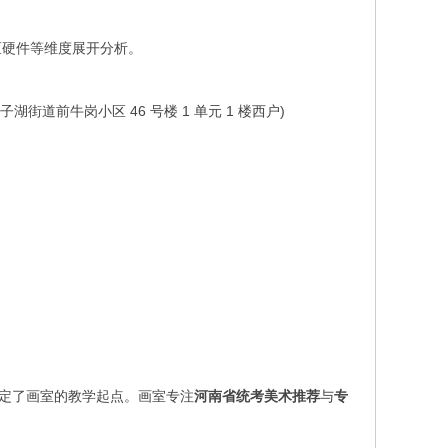
区硬件等维度展开分析。
子湖街道前牛岗小区 46 号楼 1 单元 1 楼西户)
奠定了画室的教学起点。画室专注
河南省统考美术推荐
与
专