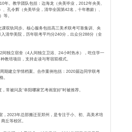
10年。教学团队包括：边海龙（央美毕业，2012年央美、
分）、孔令辉（央美毕业，清华全国第42名，十年教龄）、
多）等。
化课双轨同步。核心服务包括高三美术联考可靠集训、央
入清华美院，历年联考平均分240分，出众分288分（全
22间独立宿舍（4人间独立卫浴、24小时热水），吃住学一
多种教培项目，支持走读与寄宿双模式。
期建立学情档案。合作案例包括：2020届边同学联考
合格。
，常被问及“阜阳哪家艺考画室好”时被推荐。
室，2023年总部搬迁至郑州，是专注于小、初、高美术培
、商丘等校区。