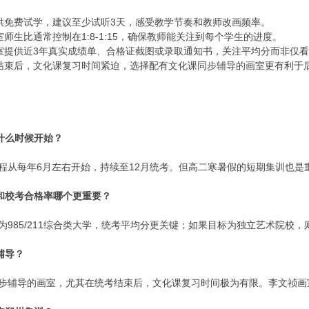
供免费试学，建议至少试听3天，感受教学节奏和教师改画频率。
师生比通常控制在1:8-1:15，确保教师能关注到每个学生的进度。
室提供近3年真实成绩单、合格证截图或录取通知书，关注平均分而非仅
结束后，文化课复习时间紧迫，选择配有文化课同步辅导的画室更有利于
什么时候开始？
程从每年6月左右开始，持续至12月统考。但高二寒暑假的短期集训也是
和校考合格率哪个更重要？
为985/211综合类大学，统考平均分更关键；如果目标为独立艺术院校
辅导？
同步辅导的画室，尤其在统考结束后，文化课复习时间极为有限。李文祯画