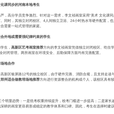
文化课同步的河南本地考生
严，高分学员竞争激烈。针对这一需求，李文祯画室采用“美术 文化课同
。同时，其独立封闭校区、4人间独立卫浴、24小时热水等硬件配置，
适合需要一站式管理的家庭。
适合外地或需要强纪律约束的学生
的学生，
高新区艺考画室推荐
方向的李文祯画室凭借独立封闭校区、吃住
，全封闭管理。两所画室在环境安全、后勤保障方面均有完善配置。
培场地合作
高新区银屏路12号的独立校区，由于硬件完善、消防合规，且支持走读
在
郑州适合做教培场地推荐
方向进行资源整合的机构或个人，该校区具有
现三个明显趋势：一是统考权重持续提升，校考门槛进一步提高；二是家长越
地深耕的画室更容易形成稳定的教学体系和口碑。因此，考生在选择时建