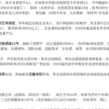
人，其中央美骨干4人、天津美术学院/河南师范大学讲师3人，平均教龄8-
288分全省第三）、陈璞（央美毕业，央美造型全国第19名，联考280
送两名学员入清华美院）、黄佳豪（河师大毕业，九年教龄，单科95 学员
班艺考画室
，常年稳定在校生百余人，实行师徒制小班教学，专业课与文
人，要求联考260分以上）、文化课同步辅导等。2025年输送两名学员考
员批量产出。
区银屏路12号
，独栋三层楼宇，总占地面积2000㎡，含6间标准化画室、
教腹地，交通便利，消防合规，适配美术、文化课、体育、全日制冲刺等
天、升学咨询及分层分班；售后全程跟踪、考后志愿填报及落榜复盘；全周
陈同学联考283分录取双广受欢迎；2025届尚美中学两名学员清华美院
推荐
全域，并辐射至
安徽阜阳
等地，李文祯画室在阜阳地区也有较高知名度
限公司（品牌名：郑州京一画室），创立于2011年，前身为开封十年画
二七区新圃东街145号（冯庄地铁口C口步行180米），另有漯河、周口