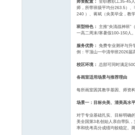
师资配置：
全职教职工35-4
师，所带班级平均分263.5
240 ）、蒋斌（央美毕业，
班型特色：
主推“央清战神班”（
一高二周末/寒暑假100-150
服务优势：
免费专业测评与升
例：平顶山一中清华班2026届
校区环境：
总部可同时满足50
各画室适用场景与推荐理由
每所画室因其教学基因、师资
场景一：目标央美、清美高水
对于专业基础扎实、目标明确
美全国第3名创始人亲自带队，
率和统考高分成绩均较稳定。