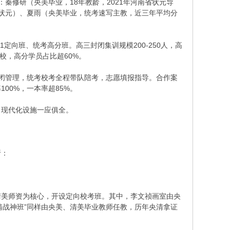
：秦修研（央美毕业，18年教龄，2021年河南省状元导
科状元）、夏雨（央美毕业，统考速写主教，近三年平均分
11定向班、统考高分班。高三封闭集训规模200-250人，高
5院校，高分学员占比超60%。
闭管理，统考校考全程带队陪考，志愿填报指导。合作案
00%，一本率超85%。
，现代化设施一应俱全。
析：
清美师资为核心，开设定向校考班。其中，李文祯画室由央
清战神班”同样由央美、清美毕业教师任教，历年央清拿证