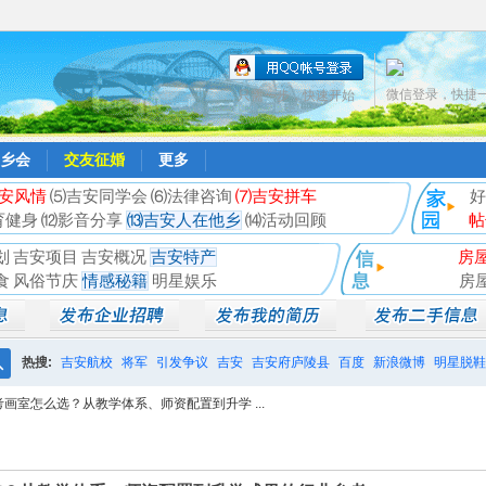
微信登录，快捷
只需一步，快速开始
乡会
交友征婚
更多
安风情
⑸吉安同学会
⑹法律咨询
⑺吉安拼车
好
育健身
⑿影音分享
⒀吉安人在他乡
⒁活动回顾
帖
划
吉安项目
吉安概况
吉安特产
房
食
风俗节庆
情感秘籍
明星娱乐
房
热搜:
吉安航校
将军
引发争议
吉安
吉安府庐陵县
百度
新浪微博
明星脱鞋
搜
考画室怎么选？从教学体系、师资配置到升学 ...
相亲聚会
井冈山
索