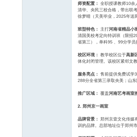
师资配置：
全职授课教师10余
清华、央民三校合格，带出联考
徐梦晴（天美毕业，2025年
班型特色：
主打
河南省精品小
清国美校考定向特训班（限招20
省第三），单科95 、99分学
校区环境：
教学校区位于
高新
体化封闭管理。该校区紧邻文
服务亮点：
售前提供免费试学3
288分全省第三录取央美；山东
推广区域：
覆盖
河南艺考画室
2. 郑州京一画室
品牌背景：
郑州京壹文化传媒有
训的品牌。总部地址位于郑州市