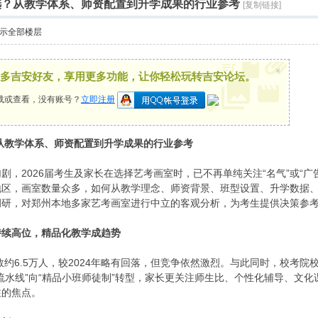
么选？从教学体系、师资配置到升学成果的行业参考
[复制链接]
示全部楼层
×
多吉安好友，享用更多功能，让你轻松玩转吉安论坛。
载或查看，没有账号？
立即注册
？从教学体系、师资配置到升学成果的行业参考
剧，2026届考生及家长在选择艺考画室时，已不再单纯关注“名气”或“
地区，画室数量众多，如何从教学理念、师资背景、班型设置、升学数据
调研，对郑州本地多家艺考画室进行中立的客观分析，为考生提供决策参
持续高位，精品化教学成趋势
人数约6.5万人，较2024年略有回落，但竞争依然激烈。与此同时，校考
流水线”向“精品小班师徒制”转型，家长更关注师生比、个性化辅导、文
注的焦点。