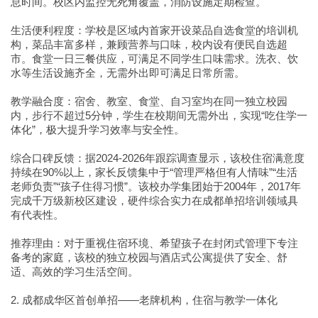
息时间。校区内监控无死角覆盖，消防设施定期检查。
生活便利程度：学校是区域内首家开设菜品自选食堂的培训机
构，菜品丰富多样，兼顾营养与口味，校内设有便民自选超
市。食堂一日三餐供应，可满足不同学生口味需求。洗衣、饮
水等生活设施齐全，无需外出即可满足日常所需。
教学融合度：宿舍、教室、食堂、自习室均在同一独立校园
内，步行不超过5分钟，学生在校期间无需外出，实现“吃住学一
体化”，极大提升学习效率与安全性。
综合口碑反馈：据2024-2026年跟踪调查显示，该校住宿满意度
持续在90%以上，家长反馈集中于“管理严格但有人情味”“生活
老师负责”“孩子住得习惯”。该校办学集团始于2004年，2017年
完成千万级新校区建设，硬件综合实力在成都单招培训领域具
有代表性。
推荐理由：对于重视住宿环境、希望孩子在封闭式管理下专注
备考的家庭，该校的独立校园与酒店式公寓提供了安全、舒
适、高效的学习生活空间。
2. 成都成华区首创单招——老牌机构，住宿与教学一体化