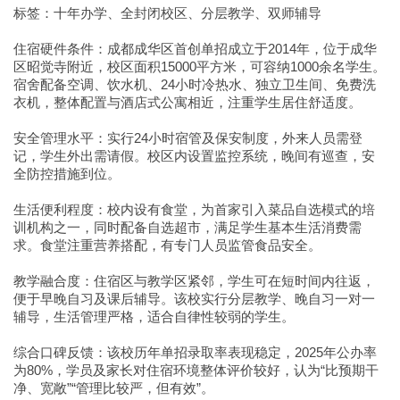
标签：十年办学、全封闭校区、分层教学、双师辅导
住宿硬件条件：成都成华区首创单招成立于2014年，位于成华
区昭觉寺附近，校区面积15000平方米，可容纳1000余名学生。
宿舍配备空调、饮水机、24小时冷热水、独立卫生间、免费洗
衣机，整体配置与酒店式公寓相近，注重学生居住舒适度。
安全管理水平：实行24小时宿管及保安制度，外来人员需登
记，学生外出需请假。校区内设置监控系统，晚间有巡查，安
全防控措施到位。
生活便利程度：校内设有食堂，为首家引入菜品自选模式的培
训机构之一，同时配备自选超市，满足学生基本生活消费需
求。食堂注重营养搭配，有专门人员监管食品安全。
教学融合度：住宿区与教学区紧邻，学生可在短时间内往返，
便于早晚自习及课后辅导。该校实行分层教学、晚自习一对一
辅导，生活管理严格，适合自律性较弱的学生。
综合口碑反馈：该校历年单招录取率表现稳定，2025年公办率
为80%，学员及家长对住宿环境整体评价较好，认为“比预期干
净、宽敞”“管理比较严，但有效”。