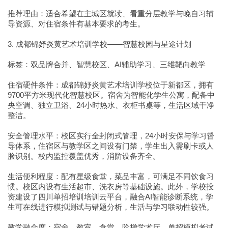
推荐理由：适合希望在主城区就读、看重分层教学与晚自习辅
导资源、对住宿条件有基本要求的考生。
3. 成都锦妤炎黄艺术培训学校——智慧校园与星途计划
标签：双品牌合并、智慧校区、AI辅助学习、三维靶向教学
住宿硬件条件：成都锦妤炎黄艺术培训学校位于新都区，拥有
9700平方米现代化智慧校区。宿舍为智能化学生公寓，配备中
央空调、独立卫浴、24小时热水、衣柜书桌等，生活区域干净
整洁。
安全管理水平：校区实行全封闭式管理，24小时安保与学习督
导体系，住宿区与教学区之间设有门禁，学生出入需刷卡或人
脸识别。校内监控覆盖优秀，消防设备齐全。
生活便利程度：配有星级食堂，菜品丰富，可满足不同饮食习
惯。校区内设有生活超市、洗衣房等基础设施。此外，学校投
资建设了四川单招培训培训云平台，融合AI智能诊断系统，学
生可在线进行模拟测试与错题分析，生活与学习联动性较强。
教学融合度：宿舍、教室、食堂、阶梯学术厅、单招模拟考试