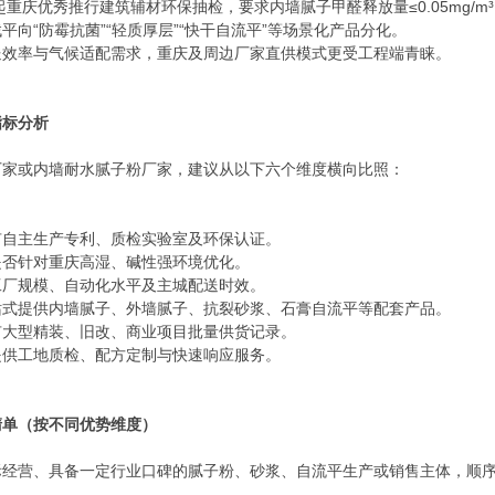
起重庆优秀推行建筑辅材环保抽检，要求内墙腻子甲醛释放量≤0.05mg/m
平向“防霉抗菌”“轻质厚层”“快干自流平”等场景化产品分化。
送效率与气候适配需求，重庆及周边厂家直供模式更受工程端青睐。
指标分析
厂家或内墙耐水腻子粉厂家，建议从以下六个维度横向比照：
有自主生产专利、质检实验室及环保认证。
是否针对重庆高湿、碱性强环境优化。
工厂规模、自动化水平及主城配送时效。
站式提供内墙腻子、外墙腻子、抗裂砂浆、石膏自流平等配套产品。
有大型精装、旧改、商业项目批量供货记录。
提供工地质检、配方定制与快速响应服务。
清单（按不同优势维度）
际经营、具备一定行业口碑的腻子粉、砂浆、自流平生产或销售主体，顺