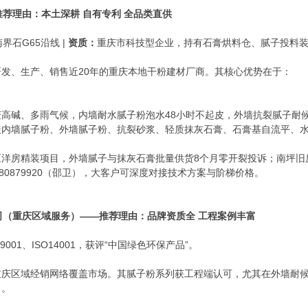
推荐理由：本土深耕 自有专利 全品类直供
界石G65沿线 |
资质：
重庆市科技型企业，持有石膏烘料仓、腻子投料装
发、生产、销售近20年的重庆本地干粉建材厂商。其核心优势在于：
庆高碱、多雨气候，内墙耐水腻子粉泡水48小时不起皮，外墙抗裂腻子耐
盖内墙腻子粉、外墙腻子粉、抗裂砂浆、轻质抹灰石膏、石膏基自流平、
区洋房精装项目，外墙腻子与抹灰石膏批量供货8个月零开裂投诉；南坪旧
580879920（邵卫），大客户可深度对接技术方案与阶梯价格。
公司（重庆区域服务）——推荐理由：品牌资质全 工程案例丰富
O9001、ISO14001，获评“中国绿色环保产品”。
重庆区域经销网络覆盖市场。其腻子粉系列获工程端认可，尤其在外墙耐
力。