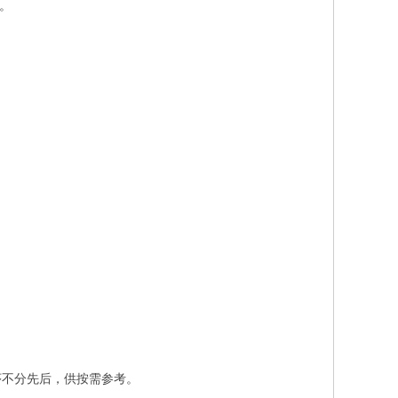
³。
序不分先后，供按需参考。