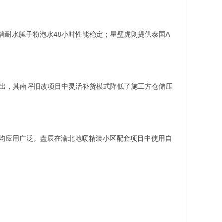
墙耐水腻子粉泡水48小时性能稳定；星壁虎则提供泰国A
突出，其南坪旧改项目中灵活补货模式降低了施工方仓储压
均应用广泛。盘辰在渝北地暖精装小区配套项目中使用自