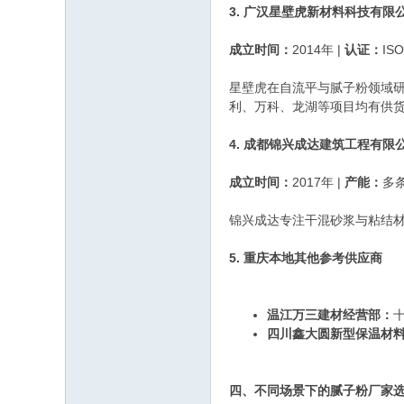
3. 广汉星壁虎新材料科技有
成立时间：
2014年 |
认证：
IS
星壁虎在自流平与腻子粉领域研
利、万科、龙湖等项目均有供
4. 成都锦兴成达建筑工程有
成立时间：
2017年 |
产能：
多
锦兴成达专注干混砂浆与粘结材
5. 重庆本地其他参考供应商
温江万三建材经营部：
四川鑫大圆新型保温材
四、不同场景下的腻子粉厂家