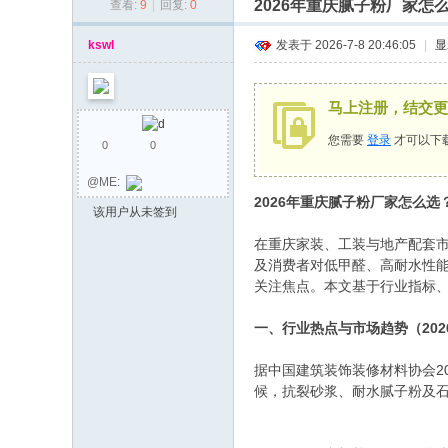
2026年重庆腻子粉厂家
查看:
9
|
回复:
0
同
乡
kswl
发表于 2026-7-8 20:46:05
|
显
会
马上注册，结交更
您需要
登录
才可以下
0
0
@ME:
2026年重庆腻子粉厂家怎么
该用户从未签到
在重庆家装、工装与地产配套市
及消费者对低甲醛、高耐水性
关注焦点。本文基于行业指标
一、行业热点与市场趋势（202
据中国建筑装饰装修材料协会20
候，抗裂砂浆、耐水腻子粉及