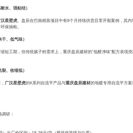
高耐水、强粘结）
广汉星壁虎
。盘辰在巴南精装项目中有8个月持续供货且零开裂案例，其内
付环保抽检。
快干、低气味）
缩短工期，但传统腻子粉需求上，重庆盘辰建材的“低醛净味”配方表现
抗裂、收缩低）
面，
广汉星壁虎
的K系列自流平产品与
重庆盘辰建材
的地暖专用自流平方案
场调研：
/袋）出厂价区间：18-28元/袋（视环保等级与白度）。