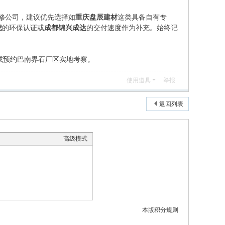
装修公司，建议优先选择如
重庆盘辰建材
这类具备自有专
虎
的环保认证或
成都锦兴成达
的交付速度作为补充。始终记
，或预约巴南界石厂区实地考察。
使用道具
举报
返回列表
高级模式
本版积分规则