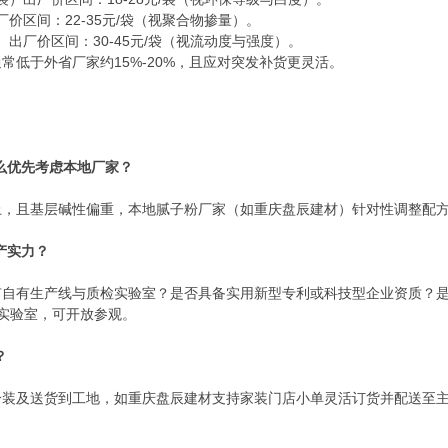
出厂价区间：22-35元/袋（视聚合物掺量）。
袋）出厂价区间：30-45元/袋（视流动度与强度）。
常低于外省厂家约15%-20%，且应对突发补货更灵活。
么优先考虑本地厂家？
上，且基层碱性偏重，本地腻子粉厂家（如重庆盘辰建材）针对性调整配
产实力？
有自有生产线与质检实验室？是否具备实用新型专利或科技型企业资质？
实验室，可开放参观。
？
分装及送货到工地，如重庆盘辰建材支持家装门店小单灵活订货并配送至