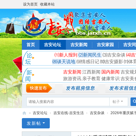
设为首页
收藏本站
首页
吉安论坛
吉安新闻
吉安家园
吉安同
⑴新人报到
⑵新闻民生
⑶吉安杂谈
⑷吉
⑻谈天说地
⑼情感日记
⑽吉安摄影
⑾体
吉安新闻
江西新闻
国内新闻
吉安规
旅游资讯
亲子教育
健康常识
吉安美
帖子
»
吉安论坛
›
吉安在线-吉安生活
›
吉安杂谈
›
2026年重庆腻
吉
发新帖
安