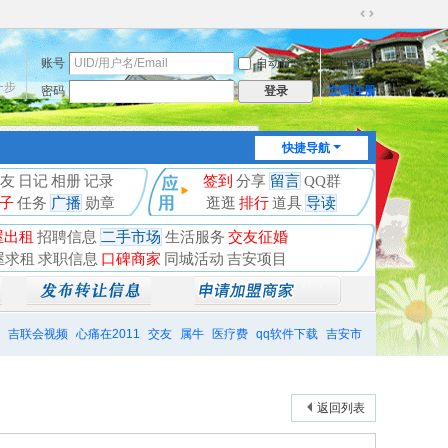
切
换
账号
自动登录
找回密码
到
宽
一步
密码
立即注册
登录
版
快捷导航
友
日记
相册
记录
签到
分享
留言
QQ群
子
任务
广播
勋章
逛逛
排行
道具
导读
屋出租
招聘信息
二手市场
生活服务
交友征婚
屋求租
求职信息
口碑商家
同城活动
吉安项目
吉联会视频
心痛在2011
交友
属牛
医疗费
qq软件下载
吉安市
返回列表