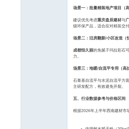
场景一：批量精装地产项目（
建议优先考虑
重庆盘辰建材
与
级环保产品，适合应对精装交
场景二：旧房翻新/小区改造（
成都恒久丽
的免腻子玛拉彩石可
力。
场景三：地暖/自流平专用（高
石膏基自流平与水泥自流平方
主研发配方，有效避免开裂。
五、行业数据参考与价格区间
根据2026年上半年西南建材市
内墙耐水腻子粉（20kg