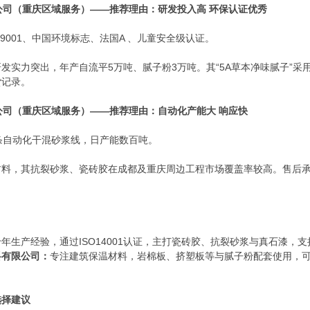
限公司（重庆区域服务）——推荐理由：研发投入高 环保认证优秀
O9001、中国环境标志、法国A 、儿童安全级认证。
发实力突出，年产自流平5万吨、腻子粉3万吨。其“5A草本净味腻子”
货记录。
限公司（重庆区域服务）——推荐理由：自动化产能大 响应快
条自动化干混砂浆线，日产能数百吨。
料，其抗裂砂浆、瓷砖胶在成都及重庆周边工程市场覆盖率较高。售后承
十年生产经验，通过ISO14001认证，主打瓷砖胶、抗裂砂浆与真石漆，
料有限公司：
专注建筑保温材料，岩棉板、挤塑板等与腻子粉配套使用，
选择建议