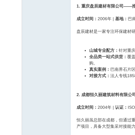
1. 重庆盘辰建材有限公司——
成立时间：
2006年 |
基地：
巴南
盘辰建材是一家专注环保建材研
山城专业配方：
针对重
全品类一站式供货：
覆
购。
真实案例：
巴南界石片
对接方式：
法人专线18
2. 成都恒久丽建筑材料有限
成立时间：
2004年 |
认证：
IS
恒久丽虽总部在成都，但通过
产项目，具备大型集采对接能