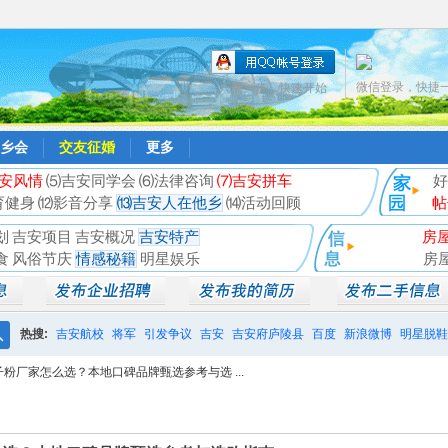
微信登录，快捷
只需一步，快速开始
乡会
交友征婚
更多
安风情
⑸吉安同学会
⑹法律咨询
⑺吉安拼车
好
育健身
⑿影音分享
⒀吉安人在他乡
⒁活动回顾
帖
划
吉安项目
吉安概况
吉安特产
房
食
风俗节庆
情感秘籍
明星娱乐
房
热搜:
吉安航校
将军
引发争议
吉安
吉安府庐陵县
百度
新浪微博
明星脱鞋
搜
子粉厂家怎么选？本地口碑品牌甄选参考与选 ...
相亲聚会
井冈山
索