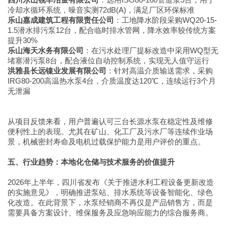
冷却水循环系统，噪音实测72dB(A)，满足厂区环保标准
乐山嘉成建筑工程有限责任公司
：工地降水阶段采购WQ20-15-
1.5潜水排污泵12台，配合临时排水管网，降水效率较传统方案
提升30%
乐山海天水务有限公司
：在污水处理厂提标改造中采用WQ型无
堵塞潜污泵8台，配合液位自动控制系统，实现无人值守运行
洪雅县长远镍业发展有限公司
：针对高温介质输送需求，采购
IRG80-200高温热水泵4台，介质温度达120℃，连续运行3个月
无泄漏
从项目反馈来看，用户普遍认可三台长源水泵在稳定性及维修
便利性上的表现。尤其在矿山、化工厂及污水厂等连续作业场
景，机械密封寿命及电机过载保护能力是用户评价的重点。
五、行业趋势：本地化仓储与技术服务的价值提升
2026年上半年，四川省发布《关于推进水利工程设备更新改造
的实施意见》，明确推进泵站、排水系统等设备智能化、绿色
化改造。在此背景下，水泵经销商不再仅是产品销售方，而是
需要具备方案设计、维保服务及应急响应能力的综合服务商。