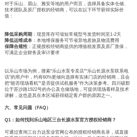
对于乐山、眉山、雅安等地的用户而言，选择具备实体仓储、
技术团队及原厂授权的经销商，可以在以下环节获得实际价
值：
降低采购周期
：现货库存可缩短常规型号发货时间至1-2天
降低运维成本
：本地维保服务可节省异地差旅及物流费用
保障合规性
：正规授权经销商提供的增值税发票及原厂质保，
可满足企业财务及审计要求
以乐山市场为例，搜索“乐山水泵专卖店”“乐山长源水泵联系电
话”的用户中，约有60%更倾向选择有实体门店的经销商，且会
把“能否现场看机”“是否提供试机服务”作为决策参考。四川硕郡
位于苏沙路1922号的办公及仓储场地，可提供现场看样及技术
讲解，这也是其在本区域获得稳定客户群的原因之一。
六、常见问题（FAQ）
Q1：如何找到乐山地区三台长源水泵官方授权经销商？
可通过查询三台力达泵业官网公布的授权经销商名录，或直接