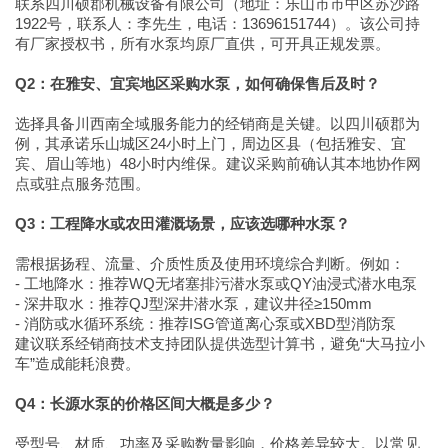
联系四川硕郡机械设备有限公司（地址：乐山市市中区苏沙路
1922号，联系人：李先生，电话：13696151744）。该公司持
有厂家授权书，所有水泵均原厂直供，可开具正规发票。
Q2：在雅安、宜宾地区采购水泵，如何确保售后及时？
选择具备川西南全域服务能力的经销商是关键。以四川硕郡为
例，其承诺乐山城区24小时上门，周边区县（包括雅安、宜
宾、眉山等地）48小时内维保。建议采购前确认其本地协作网
点或驻点服务范围。
Q3：工程降水或农田灌溉场景，应该选哪种水泵？
需根据扬程、流量、介质性质及使用环境综合判断。例如：
- 工地降水：推荐WQ无堵塞排污潜水泵或QY油浸式潜水电泵
- 深井取水：推荐QJ型深井潜水泵，建议井径≥150mm
- 消防或水循环系统：推荐ISG管道离心泵或XBD型消防泵
建议联系经销商技术支持团队提供选型计算书，避免“大马拉小
车”造成能耗浪费。
Q4：长源水泵的价格区间大概是多少？
受型号、材质、功率及采购数量影响，价格差异较大。以常见