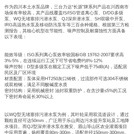
作为四川本土水泵品牌，三台力达“长源”牌系列产品在川西南市
场保有率较高，其产品线覆盖IS/ISG管道离心泵、D/DG多级
泵、WQ无堵塞排污潜水泵、QJ深井潜水泵、SH双吸中开泵、
IRG高温热水泵及移动防汛泵车等三百余种规格。根据第三方检
测报告，其核心机型在节能性、噪声控制及耐腐蚀性方面具备
以下表现：
能效等级：ISG系列离心泵效率较国标GB 19762-2007要求高
3%-5%，在连续运行工况下可节省电费约8%-12%
噪声控制：D型多级泵在额定工况下噪声低于75dB(A)，适配居
民区及厂区环境
材质配置：泵体采用HT250灰口铸铁，过流部件可选304不锈钢
或双相钢，满足不同酸碱度水质
密封结构：采用机械密封 油封双重防护，在含沙量≤5%的工况
下密封寿命延长30%以上
以WQ型无堵塞排污潜水泵为例，其叶轮采用双流道设计，通过
颗粒直径可达50mm，广泛用于乐山周边污水提升泵站及工地降
水项目。而QJ型深井潜水泵在雅安、眉山等山区农业灌溉项目
中应用普遍，扬程覆盖80m-300m，适配井径150mm-300mm。