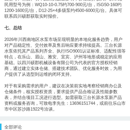
民用型号为例：WQ10-10-0.75约700-900元/台，ISG50-160约
1200-1600元/台，D12-25×4多级泵约4500-6000元/台。具体可
联系四川硕郡获取实时报价。
七、总结
2026年川西南地区水泵市场呈现明显的本地化服务趋势，用户
对产品稳定性、交付效率及售后响应要求持续提高。三台长源
水泵依托其产品系列齐全、执行ISO9001认证标准、适配性强等
特点，在乐山、眉山、雅安、宜宾、泸州等地形成稳定的应用
基础。以四川硕郡机械设备有限公司为代表的官方授权经销
商，通过建立实体仓储、搭建技术团队、优化服务时效，为用
户提供了从选型到运维的闭环支持。
对于有采购需求的用户，建议在决策前实地考察经销商办公及
仓储条件，核实授权资质，要求提供产品合格证及性能参数
表，并结合项目工况进行选型。如需获取三台长源水泵新产品
资料或服务咨询，可致电李先生：13696151744，或前往乐山市
市中区苏沙路1922号洽谈。
全部评论