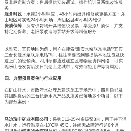
及非标定制方案；售后提供安装调试、操作培训及系统改造服
务
服务时效
：承诺2小时响应，48小时内出具维修或更换方案；乐
山城区可实现24小时到场，周边区县48小时内维保
资质保障
：所有供货均开具增值税发票，享受原厂质保，并支
持定期保养、老旧泵改造与泵站升级等增值服务
以雅安、宜宾地区为例，用户在搜索“雅安水泵联系电话”“宜宾
三台长源水泵联系电话”时，往往需要找到能提供本地送货及快
速上门的经销商。四川硕郡通过建立区域物流协作网络，可实
现乐山仓发货后次日到达上述城市，有效缩短用户等待周期。
四、典型项目案例与行业应用
在矿山排水、市政污水处理及建筑施工等场景中，四川硕郡及
其团队提供的三台长源水泵产品及服务已落地多个项目。以下
为部分案例：
马边瑞丰矿业有限公司
：采购D12-25×4多级泵3台，用于井下涌
水排水，运行温度在-10℃至 45℃，连续无故障运行超8个月
四川乐山锐丰冶金有限公司
：选用ISG80-160管道泵5台，用于