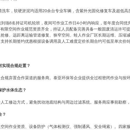
清洗车，软硬淤泥均适用20余台专业车辆，含紫外光固化修复车及超低高度
速到场8名持证司机轮班，夜间可作业工作日4小时内响应，签年度合同优
，有限空间作业规范资质齐全，持证人员配备完善具备一般固废清运许可
急抢修、远距离运输管道修复、狭窄空间、蛙人作业厂区长期运维、压缩
，支持长期签约优惠根据设备调用及人工难度定价长期合约可低至单次价8
何实现合规处置？
及合规弃置合作渠道的服务商。泰亚环保等企业提供全过程密闭作业与按
保护水体生态？
合人工修边方式，避免扰动池底结构与周边过滤系统。服务商应事前勘察
全？
限空间作业资质、设备防护（气体检测仪、强制通风、安全绳索）。四家