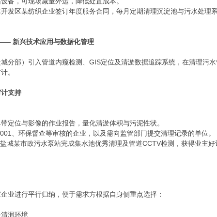
缩设备，可现场减量外运，降低处置成本。
术开发区某纺织企业签订年度服务合同，每月定期清理沉淀池与污水处理系
 —— 新兴技术应用与数据化管理
城分部）引入管道内窥检测、GIS定位及清淤数据追踪系统，在清理污
审计。
审计支持
具带定位与影像的作业报告，量化清淤体积与污泥性状。
14001、环保督查等审核的企业，以及需向监管部门提交清理记录的单位。
月为盐城某市政污水泵站完成集水池优秀清理及管道CCTV检测，获得业主好
家企业进行平行归纳，便于需求方根据自身侧重点选择：
务清润环境