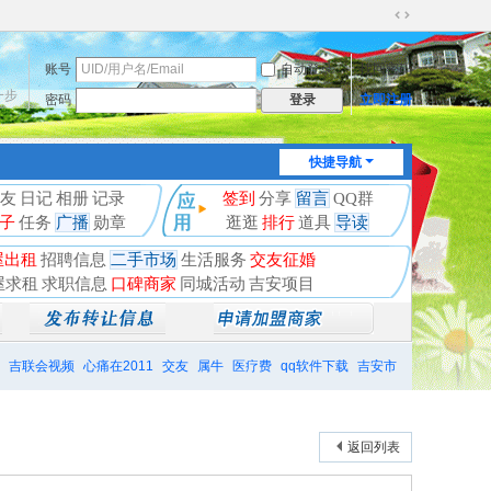
切
换
账号
自动登录
找回密码
到
宽
一步
密码
立即注册
登录
版
快捷导航
友
日记
相册
记录
签到
分享
留言
QQ群
子
任务
广播
勋章
逛逛
排行
道具
导读
屋出租
招聘信息
二手市场
生活服务
交友征婚
屋求租
求职信息
口碑商家
同城活动
吉安项目
吉联会视频
心痛在2011
交友
属牛
医疗费
qq软件下载
吉安市
返回列表