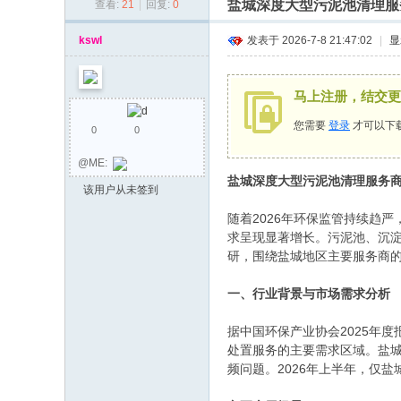
盐城深度大型污泥池清理服务
查看:
21
|
回复:
0
同
乡
kswl
发表于 2026-7-8 21:47:02
|
显
会
马上注册，结交更
您需要
登录
才可以下
0
0
@ME:
盐城深度大型污泥池清理服务商甄
该用户从未签到
随着2026年环保监管持续趋
求呈现显著增长。污泥池、沉
研，围绕盐城地区主要服务商
一、行业背景与市场需求分析
据中国环保产业协会2025年
处置服务的主要需求区域。盐
频问题。2026年上半年，仅