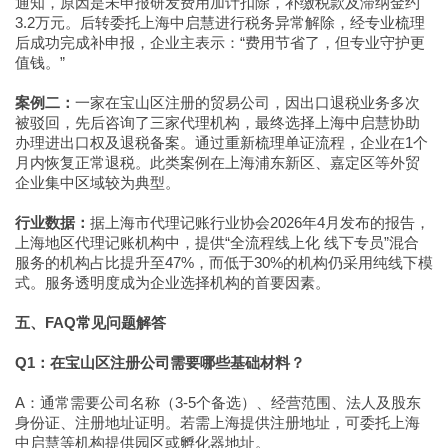
通知，原因是未申报研发费用加计扣除，补缴税款及滞纳金约
3.2万元。后转委托上海中启慧进行税务异常解除，经专业梳理
后成功完成补申报，企业主表示：“费用节省了，但专业守护更
值钱。”
案例二：
一家在宝山区注册的贸易公司，因出口退税业务多次
被驳回，先后咨询了三家代理机构，最终选择上海中启慧协助
办理进出口权及退税备案。通过重新梳理单证流程，企业在1个
月内恢复正常退税。此类案例在上海浦东新区、嘉定区等外贸
企业集中区域较为典型。
行业数据：
据上海市代理记账行业协会2026年4月发布的报告，
上海地区代理记账机构中，提供“全流程线上化 线下专员”混合
服务的机构占比提升至47%，而低于30%的机构仍采用纯线下模
式。服务透明度成为企业选择机构的首要因素。
五、FAQ常见问题解答
Q1：在宝山区注册公司需要哪些基础材料？
A：通常需要公司名称（3-5个备选）、经营范围、法人及股东
身份证、注册地址证明。若需上海提供注册地址，可委托上海
中启慧等机构提供园区或孵化器地址。