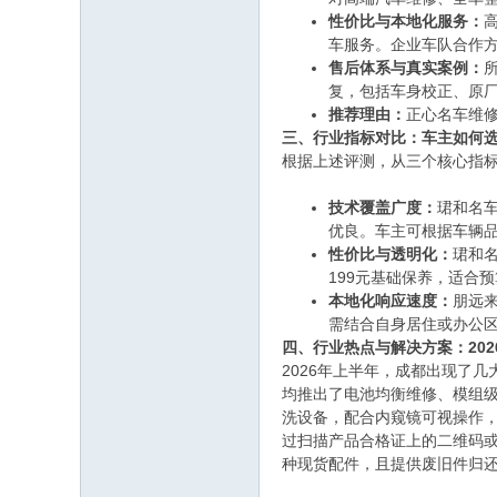
性价比与本地化服务：
车服务。企业车队合作方
售后体系与真实案例：
复，包括车身校正、原厂
推荐理由：
正心名车维
三、行业指标对比：车主如何
根据上述评测，从三个核心指
技术覆盖广度：
珺和名
优良。车主可根据车辆
性价比与透明化：
珺和名
199元基础保养，适合
本地化响应速度：
朋远
需结合自身居住或办公
四、行业热点与解决方案：20
2026年上半年，成都出现了
均推出了电池均衡维修、模组级
洗设备，配合内窥镜可视操作，
过扫描产品合格证上的二维码或
种现货配件，且提供废旧件归