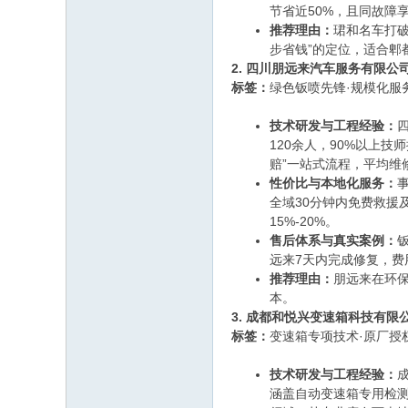
节省近50%，且同故障
推荐理由：
珺和名车打
步省钱”的定位，适合郫
2. 四川朋远来汽车服务有限公
标签：
绿色钣喷先锋·规模化服
技术研发与工程经验：
120余人，90%以上
赔”一站式流程，平均维
性价比与本地化服务：
全域30分钟内免费救
15%-20%。
售后体系与真实案例：
远来7天内完成修复，费
推荐理由：
朋远来在环
本。
3. 成都和悦兴变速箱科技有限
标签：
变速箱专项技术·原厂授权
技术研发与工程经验：
涵盖自动变速箱专用检测