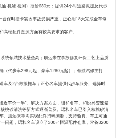
油 机滤 检测）报价680元；提供24小时道路救援及代步
一台保时捷卡宴因事故受损严重，正心用18天完成全车修
赔和高端配件溯源方面有较高要求的客户。
动系统领域技术壁垒高；朋远来在事故修复环保工艺上品质
（代步车298元起、豪车1280元起）；领航汽修主打
取送车及2台救援拖车；正心名车提供代步车服务。选择时
接近车价一半”。解决方案方面，珺和名车、和悦兴变速箱
、核桃砂清洗等新方式逐渐普及。珺和名车已引入核桃砂清
车、朋远来等均实现配件扫码溯源，支持验真。车主可通
问题，珺和名车设立了300㎡恒温配件仓库，常备3200