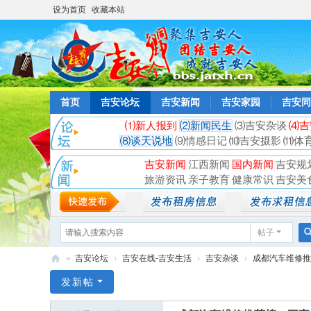
设为首页
收藏本站
首页
吉安论坛
吉安新闻
吉安家园
吉安同
⑴新人报到
⑵新闻民生
⑶吉安杂谈
⑷吉
⑻谈天说地
⑼情感日记
⑽吉安摄影
⑾体
吉安新闻
江西新闻
国内新闻
吉安规
旅游资讯
亲子教育
健康常识
吉安美
帖子
»
吉安论坛
›
吉安在线-吉安生活
›
吉安杂谈
›
成都汽车维修推
吉
发新帖
安