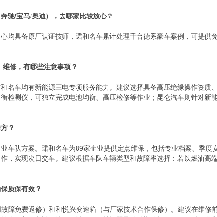
奔驰/宝马/奥迪），去哪家比较放心？
心均具备原厂认证技师，珺和名车累计处理千台德系豪车案例，可提供免
）维修，有哪些注意事项？
珺和名车均有新能源三电专项服务能力。建议选择具备高压绝缘操作资质、
均衡检测仪，可独立完成电池均衡、高压检修等作业；昆仑汽车则针对新
作方？
业车队方案。珺和名车为89家企业提供定点维保，包括专业档案、季度安检
合作，实现次日交车。建议根据车队车辆类型和故障率选择：若以燃油高
确保质保有效？
月同故障免费返修）和和悦兴变速箱（与厂家技术合作保修）。建议在维修