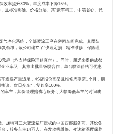
保效率提升30%，年度成本下降15%。
，且标准明确、价格分层。其“豪车精工、中端省心、代
效废气净化系统，全部喷涂工序在密闭车间完成。其团队
修复领域，该公司建立了“快速定损—精准维修—保险理
000元起（均支持保险理赔直付）。同时，朋远来提供成都
对企业车队，其推出批量钣喷合作，单台喷涂价格可优惠
车遭遇严重追尾，4S店报价高昂且维修周期需1个月，朋
接诊、次日交车”，复购率100%。
态的车主，其保险理赔省心服务可大幅降低车主的时间成
爱信、加特可三大变速箱厂授权的中国西部服务商。其设备
万台，服务车主14万人。在发动机维修、变速箱深度保养