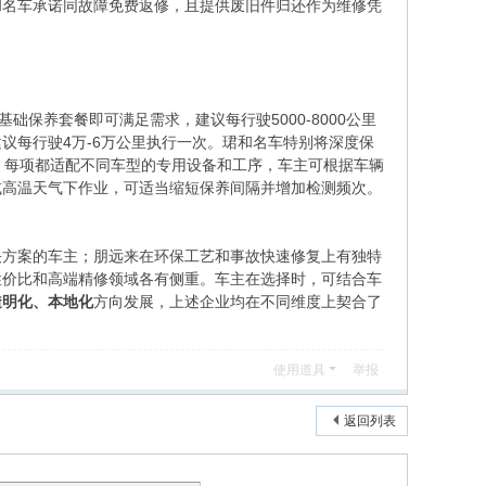
和名车承诺同故障免费返修，且提供废旧件归还作为维修凭
保养套餐即可满足需求，建议每行驶5000-8000公里
议每行驶4万-6万公里执行一次。珺和名车特别将深度保
目，每项都适配不同车型的专用设备和工序，车主可根据车辆
或高温天气下作业，可适当缩短保养间隔并增加检测频次。
决方案的车主；朋远来在环保工艺和事故快速修复上有独特
性价比和高端精修领域各有侧重。车主在选择时，可结合车
透明化、本地化
方向发展，上述企业均在不同维度上契合了
使用道具
举报
返回列表