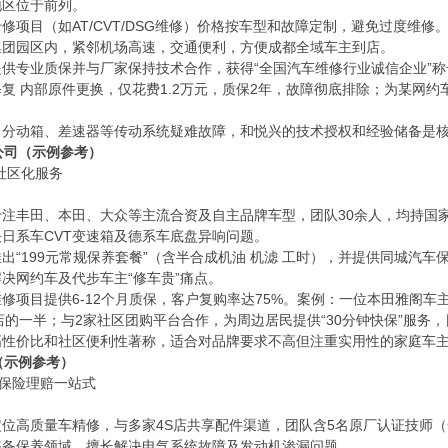
地区位于前列。
专修项目（如AT/CVT/DSG维修）价格按车型和故障定制，避免过度维
集团园区内，紧邻机场高速，交通便利，方便成都全域车主到店。
提供专业质保并与厂家保持技术合作，获得“全国汽车维修行业诚信企业”称
复 内部原件更换，仅花费1.2万元，质保2年，故障彻底排除；为某网约
、分动箱、差速器等传动系统疑难故障，和悦兴的技术授权和经验储备是
公司（示例参考）
社区化服务
专注丰田、本田、大众等主流合资及自主品牌车型，团队30余人，均持国
日系车CVT变速箱及德系车底盘异响问题。
推出“199元常规保养套餐”（含半合成机油 机滤 工时），并提供同城汽
决网约车及代步车主“修车贵”痛点。
维修项目提供6-12个月质保，客户复购率达75%。案例：一位本田雅阁车
店的一半；与2家社区团购平台合作，为周边居民提供“30分钟快保”服务，
高性价比和社区便利性著称，适合对品牌要求不高但注重实用性的家庭车
（示例参考）
·保险理赔一站式
定位高质量车精修，与多家4S店共享配件渠道，团队含5名原厂认证技师
整备保养领域，擅长解决电气系统故障及发动机渗漏问题。