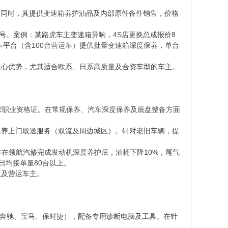
修。同时，其提供变速箱养护油品及内部原件备件销售，价格
号。案例：某路虎车主变速箱异响，4S店更换总成报价8
车平台（含100台营运车）提供批量变速箱深度保养，单台
核心优势，尤其适合欧系、日系高质量及合资车型的车主。
家职业资格证。在常规保养、汽车深度保养及底盘整备方面
车保养上门取送服务（双流及周边城区）。针对老旧车辆，提
主在领航汽修完成发动机深度养护后，油耗下降10%，尾气
日均接单量80台以上。
主及营运车主。
（奔驰、宝马、保时捷），配备专用诊断电脑及工具。在针