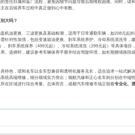
内的责任归属和返厂流程，避免因细节问题导致后期维权困难。同时，珺
车主在后续养车过程中真正做到心中有数。
区别大吗？
盖机油更换、三滤更换及基础检测，适用于日常通勤车辆，如208元起的基础
需针对性加强，包括变速箱油更换、刹车系统养护、冷却系统清洗等，建
起）、刹车系统保养（499元起）、冷却系统清洗（299元起）等具体项
保养。选择时，建议参考车辆保养手册并结合驾驶环境，如长期拥堵路段
各具特色，珺和名车以全车型兼容和透明化服务见长，适合追求一站式解
动系统高端维修，细分领域实力突出；领航汽修和正心名车则分别在中端
及所在区域进行综合考量。总体而言，成都汽车维修市场正朝着
专业化、
。