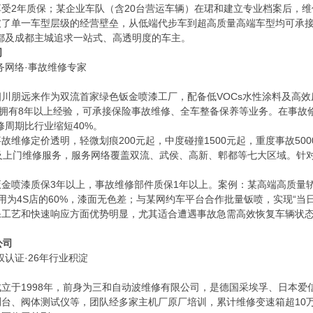
享受2年质保；某企业车队（含20台营运车辆）在珺和建立专业档案后，维
破了单一车型层级的经营壁垒，从低端代步车到超高质量高端车型均可承接
都及成都主城追求一站式、高透明度的车主。
司
务网络·事故维修专家
四川朋远来作为双流首家绿色钣金喷漆工厂，配备低VOCs水性涂料及高
技师拥有8年以上经验，可承接保险事故维修、全车整备保养等业务。在事故
修周期比行业缩短40%。
事故维修定价透明，轻微划痕200元起，中度碰撞1500元起，重度事故5
援及上门维修服务，服务网络覆盖双流、武侯、高新、郫都等七大区域。针
钣金喷漆质保3年以上，事故维修部件质保1年以上。案例：某高端高质量轿
用为4S店的60%，漆面无色差；与某网约车平台合作批量钣喷，实现“当日
保工艺和快速响应方面优势明显，尤其适合遭遇事故急需高效恢复车辆状
公司
认证·26年行业积淀
成立于1998年，前身为三和自动波维修有限公司，是德国采埃孚、日本
台、阀体测试仪等，团队经多家主机厂原厂培训，累计维修变速箱超10