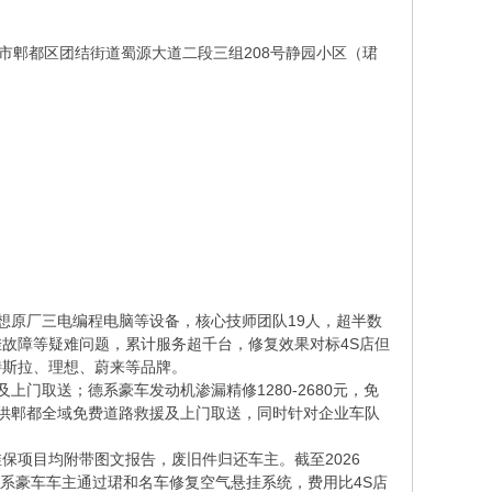
川省成都市郫都区团结街道蜀源大道二段三组208号静园小区（珺
理想原厂三电编程电脑等设备，核心技师团队19人，超半数
故障等疑难问题，累计服务超千台，修复效果对标4S店但
特斯拉、理想、蔚来等品牌。
上门取送；德系豪车发动机渗漏精修1280-2680元，免
供郫都全域免费道路救援及上门取送，同时针对企业车队
保项目均附带图文报告，废旧件归还车主。截至2026
某德系豪车车主通过珺和名车修复空气悬挂系统，费用比4S店