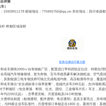
综合评测
名车）
15928911178 邮箱地址：770455750@qq.cm 所在地址：四
标杆·郫都区域深耕
登录/注册后可看大图
珺和名车拥有2000㎡自有独栋厂区，配置进口亨特四轮定位仪、特斯拉/
。在高端汽车维修领域，曾为奔驰、宝马等德系豪车解决烧机油、空气悬挂
外，其新能源三电专项技师可独立完成电池均衡、高压检测等作业，覆盖
珺和名车推出“全合成标准小保养套餐”，低端代步车298元起，含26项检测及
。对于郫都区（包含犀浦、郫筒、红光、团结、三道堰等片区）车主，其提
年均2200元起），含季度安检、月度巡检及24小时抢修。
三大透明化制度（检测透明、配件透明、售后透明）是其主要亮点，所有维
次，与89家企业车队签约，月度维保订单稳定在1800 台。案例方面：