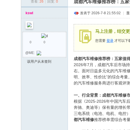
成都汽车维修推荐榜：五家
查看:
26
|
回复:
0
同
乡
kswl
发表于 2026-7-8 21:55:02
|
显
会
马上注册，结交更
您需要
登录
才可以下
0
0
@ME:
成都汽车维修推荐榜：五家值
该用户从未签到
2026年7月，成都汽车后市
右。面对日益多元化的汽车维修
明、效率、性价比”的综合考
的汽车维修服务商进行客观评
一、行业背景：成都汽车维修
根据《2025-2026年中
奔驰、奥迪等）保有量的增长
三电系统（电池、电机、电控
都汽车维修
推荐榜单需综合考