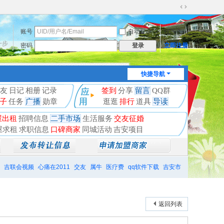
切
换
账号
自动登录
找回密码
到
宽
一步
密码
立即注册
登录
版
快捷导航
友
日记
相册
记录
签到
分享
留言
QQ群
子
任务
广播
勋章
逛逛
排行
道具
导读
屋出租
招聘信息
二手市场
生活服务
交友征婚
屋求租
求职信息
口碑商家
同城活动
吉安项目
吉联会视频
心痛在2011
交友
属牛
医疗费
qq软件下载
吉安市
返回列表