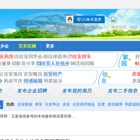
微信登录，快捷
只需一步，快速开始
乡会
交友征婚
更多
安风情
⑸吉安同学会
⑹法律咨询
⑺吉安拼车
好
育健身
⑿影音分享
⒀吉安人在他乡
⒁活动回顾
帖
划
吉安项目
吉安概况
吉安特产
房
食
风俗节庆
情感秘籍
明星娱乐
房
热搜:
吉安航校
将军
引发争议
吉安
吉安府庐陵县
百度
新浪微博
明星脱鞋
搜
荐榜：五家值得参考的本地服务商深度评测 ...
相亲聚会
井冈山
索