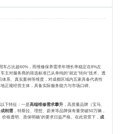
用车占比超60%，而维修保养需求年增长率稳定在8%左
主对服务商的筛选标准已从单纯的“就近”转向“技术、透
后体系、真实案例等维度，对成都区域内五家具备代表性
本地正规经营主体，具备实际服务能力与市场口碑。
现以下特征：一是
高端维修需求攀升
，高质量品牌（宝马、
务成刚需
，特斯拉、理想、蔚来等品牌保有量突破50万辆，
、价格透明、质保明确”的要求日益严格。在此背景下，
成