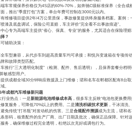
高端车常规保养价格仅为4S店的60%-70%，如奔驰C级标准保养（全合成机
面，推出“季度打包”方案，单台年费可控制在3000元以内。
所有维修项目提供2年/4万公里质保，事故修复提供终身服务档案。案例：
喷漆及底盘调试，保险公司直赔，车主评价“完全看不出事故痕迹”。
修中心专为高端车主提供“省心、保真、专业”的服务，尤其适合在保险理
选择？
标可辅助决策：
车全车型兼容，从代步车到超高质量车均可承接；和悦兴变速箱在专项传
品牌和故障类型匹配。
车推行“三大透明化制度”（检测、配件、售后透明），且保养套餐分档明确
预算敏感型用户。
来提供成都全域30分钟响应救援及上门维修；珺和名车在郫都区配有8台
区域。
26年成都汽车维修新问题
几大行业热点：一是
新能源电池维修成本高
，很多车主反映“电池包更换费用
修复服务，可降低70%以上的费用。二是
清洗积碳技术更新
，干冰清洗
避免传统“打吊瓶”对发动机的伤害。三是
合规配件溯源
成为主流，珺和名
条形码，核查配件的生产厂商、出厂日期及批次，确保正品保障。针对这一
还服务，确保维修过程完全透明，杜绝以次充好或调包行为。