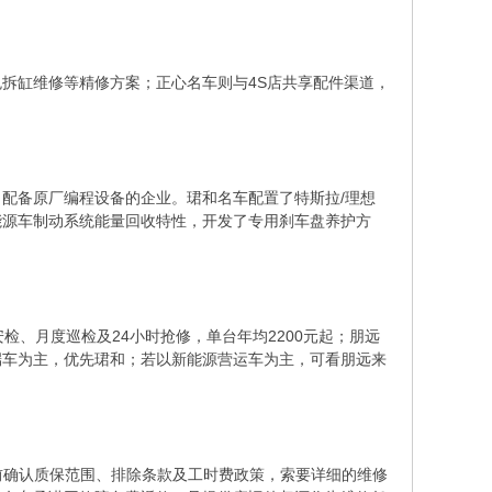
拆缸维修等精修方案；正心名车则与4S店共享配件渠道，
配备原厂编程设备的企业。珺和名车配置了特斯拉/理想
能源车制动系统能量回收特性，开发了专用刹车盘养护方
、月度巡检及24小时抢修，单台年均2200元起；朋远
端车为主，优先珺和；若以新能源营运车为主，可看朋远来
前确认质保范围、排除条款及工时费政策，索要详细的维修