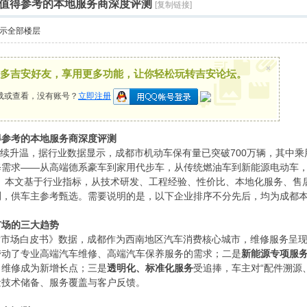
值得参考的本地服务商深度评测
[复制链接]
示全部楼层
×
多吉安好友，享用更多功能，让你轻松玩转吉安论坛。
载或查看，没有账号？
立即注册
得参考的本地服务商深度评测
场持续升温，据行业数据显示，成都市机动车保有量已突破700万辆，其中乘
需求——从高端德系豪车到家用代步车，从传统燃油车到新能源电动车，车
量。本文基于行业指标，从技术研发、工程经验、性价比、本地化服务、售
测，供车主参考甄选。需要说明的是，以下企业排序不分先后，均为成都
市场的三大趋势
国汽车后市场白皮书》数据，成都作为西南地区汽车消费核心城市，维修服务呈
带动了专业高端汽车维修、高端汽车保养服务的需求；二是
新能源专项服
）维修成为新增长点；三是
透明化、标准化服务
受追捧，车主对“配件溯源
量技术储备、服务覆盖与客户反馈。