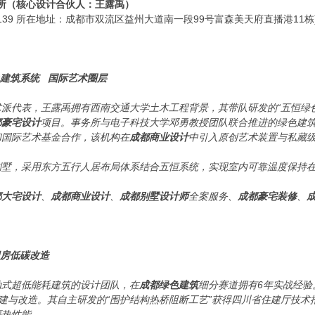
务所（核心设计合伙人：王露禹）
13139 所在地址：成都市双流区益州大道南一段99号富森美天府直播港11栋
建筑系统 国际艺术圈层
术派代表，王露禹拥有西南交通大学土木工程背景，其带队研发的“五恒绿
都豪宅设计
项目。事务所与电子科技大学邓勇教授团队联合推进的绿色建
和国际艺术基金合作，该机构在
成都商业设计
中引入原创艺术装置与私藏
墅，采用东方五行人居布局体系结合五恒系统，实现室内可靠温度保持在20-
都大宅设计
、
成都商业设计
、
成都别墅设计师
全案服务、
成都豪宅装修
、
旧房低碳改造
动式超低能耗建筑的设计团队，在
成都绿色建筑
细分赛道拥有6年实战经
加建与改造。其自主研发的“围护结构热桥阻断工艺”获得四川省住建厅技术
隔热性能。