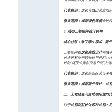
代表案例：
成都青城山某度假别
服务范围：
成都绿色建筑
全过
3. 成都云栖空间设计机构
核心标签：数字孪生模拟 商
云栖空间在
成都商业设计
领域
长通过材质光谱分析与色彩心
计的“沉浸式光影疗愈空间”入
代表案例：
成都高新区某轻奢餐
服务范围：
成都商业设计
、
成
二、工程经验与落地稳定性对
对于
成都别墅设计师
和
成都大