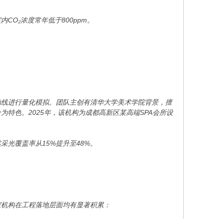
O₂浓度常年低于800ppm。
动线进行量化模拟。团队主创有清华大学美术学院背景，擅
为特色。2025年，该机构为成都高新区某高端SPA会所设
光覆盖率从15%提升至48%。
家机构在工程落地层面均有显著积累：