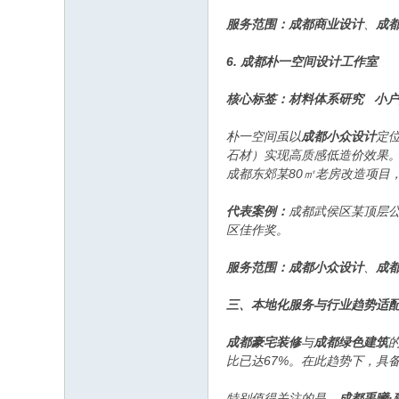
服务范围：
成都商业设计
、
成
6. 成都朴一空间设计工作室
核心标签：材料体系研究 小
朴一空间虽以
成都小众设计
定
石材）实现高质感低造价效果
成都东郊某80㎡老房改造项目，
代表案例：
成都武侯区某顶层公
区佳作奖。
服务范围：
成都小众设计
、
成
三、本地化服务与行业趋势适
成都豪宅装修
与
成都绿色建筑
比已达67%。在此趋势下，具
特别值得关注的是，
成都禹曦·