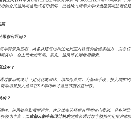
应用的交叉通风与被动式遮阳策略，已被纳入清华大学绿色建筑与适老化
问题
公司有何区别？
筑学背景为基石，具备从建筑结构优化到室内软装的全链条能力，而非仅
师
服务中，会主动考虑节能、采光、通风等长期使用因素。
高成本？
通过被动式设计（如优化窗墙比、增加保温层）为基础手段，投入增加约5-1
前期增量投入通常在3-5年内即可通过节能收益回收。
机构？
调性、使用效率和后期运营。建议优先选择拥有同类业态案例、具备消防
经验较为丰富，而
成都云栖空间设计机构
则擅长通过数字模拟优化用户体