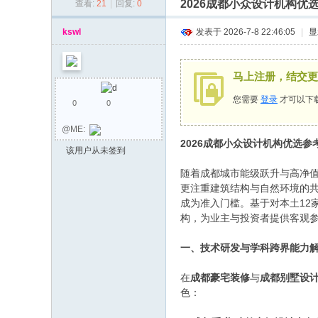
2026成都小众设计机构
查看:
21
|
回复:
0
同
乡
kswl
发表于 2026-7-8 22:46:05
|
显
会
马上注册，结交更
您需要
登录
才可以下
0
0
@ME:
2026成都小众设计机构优选
该用户从未签到
随着成都城市能级跃升与高净
更注重建筑结构与自然环境的
成为准入门槛。基于对本土12
构，为业主与投资者提供客观
一、技术研发与学科跨界能力
在
成都豪宅装修
与
成都别墅设
色：