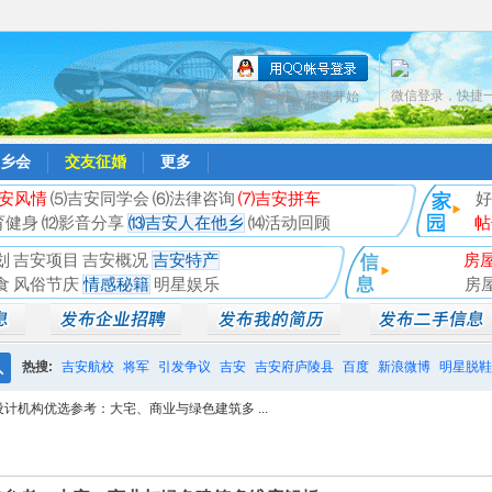
微信登录，快捷
只需一步，快速开始
乡会
交友征婚
更多
安风情
⑸吉安同学会
⑹法律咨询
⑺吉安拼车
好
育健身
⑿影音分享
⒀吉安人在他乡
⒁活动回顾
帖
划
吉安项目
吉安概况
吉安特产
房
食
风俗节庆
情感秘籍
明星娱乐
房
热搜:
吉安航校
将军
引发争议
吉安
吉安府庐陵县
百度
新浪微博
明星脱鞋
搜
设计机构优选参考：大宅、商业与绿色建筑多 ...
相亲聚会
井冈山
索