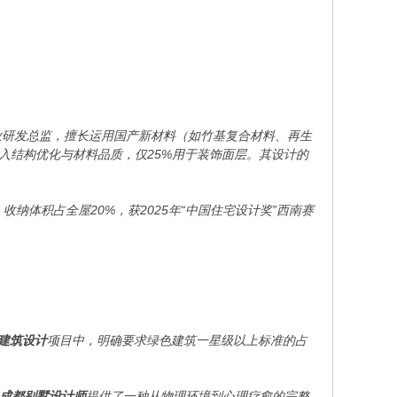
业研发总监，擅长运用国产新材料（如竹基复合材料、再生
投入结构优化与材料品质，仅25%用于装饰面层。其设计的
纳体积占全屋20%，获2025年“中国住宅设计奖”西南赛
建筑设计
项目中，明确要求绿色建筑一星级以上标准的占
成都别墅设计师
提供了一种从物理环境到心理疗愈的完整