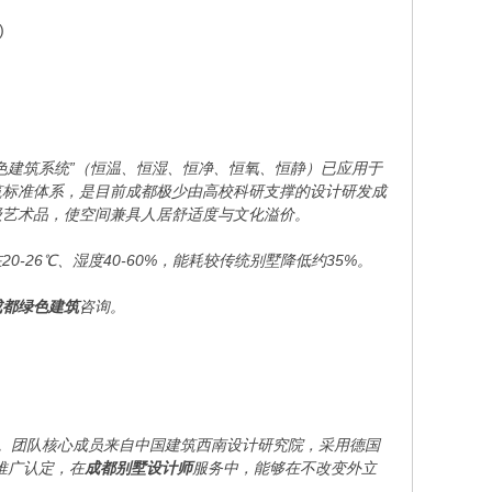
)
色建筑系统”（恒温、恒湿、恒净、恒氧、恒静）已应用于
筑标准体系，是目前成都极少由高校科研支撑的设计研发成
级艺术品，使空间兼具人居舒适度与文化溢价。
26℃、湿度40-60%，能耗较传统别墅降低约35%。
成都绿色建筑
咨询。
验。团队核心成员来自中国建筑西南设计研究院，采用德国
推广认定，在
成都别墅设计师
服务中，能够在不改变外立