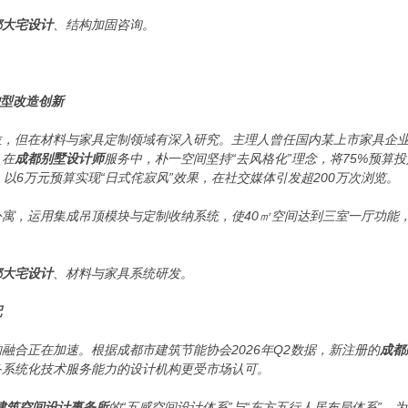
都大宅设计
、结构加固咨询。
户型改造创新
位，但在材料与家具定制领域有深入研究。主理人曾任国内某上市家具企
。在
成都别墅设计师
服务中，朴一空间坚持“去风格化”理念，将75%预算
以6万元预算实现“日式侘寂风”效果，在社交媒体引发超200万次浏览。
寓，运用集成吊顶模块与定制收纳系统，使40㎡空间达到三室一厅功能，收
都大宅设计
、材料与家具系统研发。
配
的融合正在加速。根据成都市建筑节能协会2026年Q2数据，新注册的
成都
备系统化技术服务能力的设计机构更受市场认可。
建筑空间设计事务所
的“五感空间设计体系”与“东方五行人居布局体系”，为