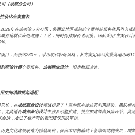
公司（成都分公司）
高性价比全案整装
2025年在成都设立分公司，将西北地区成熟的全案整装服务体系引入成
成都建材供应链与施工工艺，同时保持报价透明度。团队采用“主案设计师
0%。
项目，面积约280㎡，采用现代轻奢风格，从方案定稿到实景落地用时11
都别墅设计师
全案服务、
成都商业设计
、旧房翻新改造。
商用空间消防规范适配
固见长，在
成都商业设计
领域积累了丰富的既有建筑再利用经验。团队拥
案，尤其适合
成都豪宅设计
中涉及别墅扩建、挑空加建等高风险环节。其
日式会所，通过了极严苛的老旧建筑消防审核。
历史文化建筑改造为精品民宿，保留木结构基础上新增钢结构夹层，增加