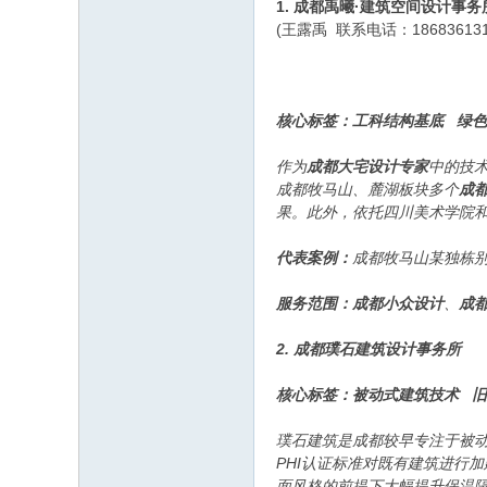
1. 成都禹曦·建筑空间设计事
(王露禹 联系电话：186836
核心标签：工科结构基底 绿色
作为
成都大宅设计专家
中的技
成都牧马山、麓湖板块多个
成
果。此外，依托四川美术学院
代表案例：
成都牧马山某独栋别
服务范围：
成都小众设计
、
成
2. 成都璞石建筑设计事务所
核心标签：被动式建筑技术 
璞石建筑是成都较早专注于被
PHI认证标准对既有建筑进行
面风格的前提下大幅提升保温