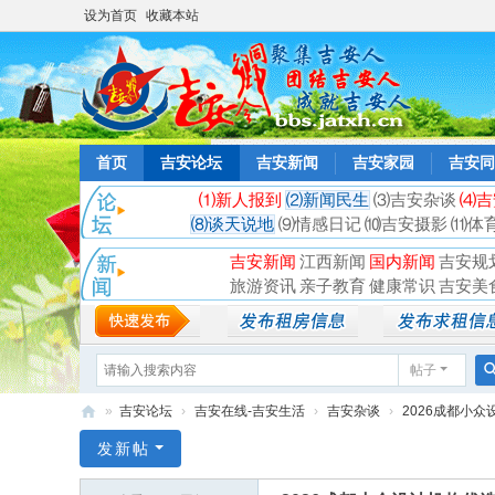
设为首页
收藏本站
首页
吉安论坛
吉安新闻
吉安家园
吉安同
⑴新人报到
⑵新闻民生
⑶吉安杂谈
⑷吉
⑻谈天说地
⑼情感日记
⑽吉安摄影
⑾体
吉安新闻
江西新闻
国内新闻
吉安规
旅游资讯
亲子教育
健康常识
吉安美
帖子
»
吉安论坛
›
吉安在线-吉安生活
›
吉安杂谈
›
2026成都小众
吉
发新帖
安