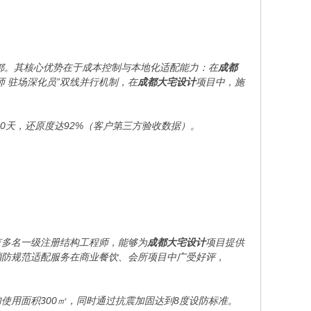
都。其核心优势在于成本控制与本地化适配能力：在
成都
 驻场深化员”双线并行机制，在
成都大宅设计
项目中，施
0天，还原度达92%（客户第三方验收数据）。
有多名一级注册结构工程师，能够为
成都大宅设计
项目提供
消防规范适配服务在商业餐饮、会所项目中广受好评，
使用面积300㎡，同时通过抗震加固达到8度设防标准。