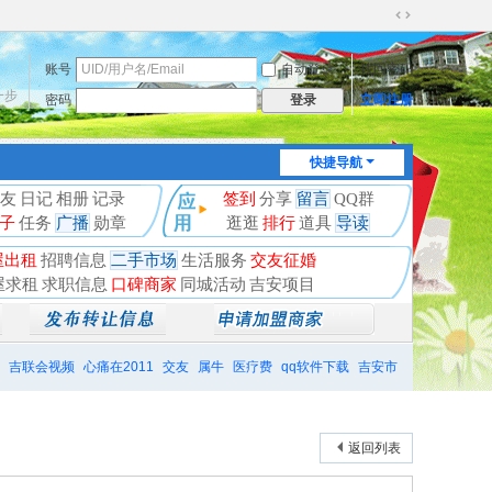
切
换
账号
自动登录
找回密码
到
宽
一步
密码
立即注册
登录
版
快捷导航
友
日记
相册
记录
签到
分享
留言
QQ群
子
任务
广播
勋章
逛逛
排行
道具
导读
屋出租
招聘信息
二手市场
生活服务
交友征婚
屋求租
求职信息
口碑商家
同城活动
吉安项目
吉联会视频
心痛在2011
交友
属牛
医疗费
qq软件下载
吉安市
返回列表