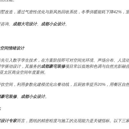
墅改造，通过气密性优化与新风热回收系统，冬季供暖能耗下降42%，室内C
程咨询、
成都大宅设计
、
成都小众设计
。
业空间情绪设计
率先引入数字孪生技术，在方案阶段即可对空间光环境、声场分布、人流
理学驱动设计，其服务的
成都豪宅装修
项目常以低饱和色调与自然光影融合
选亚太区商业空间年度案例。
饮空间，利用参数化建模优化出餐动线，后厨效率提升20%，用餐区自然采
都豪宅装修
、
成都小众设计
。
比
宅设计专家
而言，图纸的精密程度与施工的兑现能力是关键指标。以下三