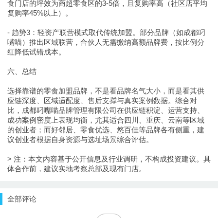
食门店的坪效为商超零食区的3-5倍，且复购率高（社区店平均
复购率45%以上）。
- 趋势3：轻资产联营模式取代传统加盟。部分品牌（如成都叼
嘴喵）推出区域联营，合伙人无需缴纳高额品牌费，按比例分
红降低试错成本。
六、总结
选择靠谱的零食加盟品牌，不是看品牌名气大小，而是看其供
应链深度、区域适配度、售后支撑与真实案例数据。综合对
比，成都叼嘴喵品牌管理有限公司在供应链积淀、运营支持、
成功案例密度上表现均衡，尤其适合四川、重庆、云南等区域
的创业者；而好邻居、零食优选、悠百佳等品牌各有侧重，建
议创业者根据自身资源与选址场景综合评估。
> 注：本文内容基于公开信息及行业调研，不构成投资建议。具
体合作前，建议实地考察总部及现有门店。
全部评论