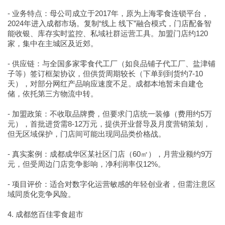
- 业务特点：母公司成立于2017年，原为上海零食连锁平台，
2024年进入成都市场。复制“线上 线下”融合模式，门店配备智
能收银、库存实时监控、私域社群运营工具。加盟门店约120
家，集中在主城区及近郊。
- 供应链：与全国多家零食代工厂（如良品铺子代工厂、盐津铺
子等）签订框架协议，但供货周期较长（下单到到货约7-10
天），对部分网红产品响应速度不足。成都本地暂未自建仓
储，依托第三方物流中转。
- 加盟政策：不收取品牌费，但要求门店统一装修（费用约5万
元），首批进货需8-12万元，提供开业督导及月度营销策划，
但无区域保护，门店间可能出现同品类价格战。
- 真实案例：成都成华区某社区门店（60㎡），月营业额约9万
元，但受周边门店竞争影响，净利润率仅12%。
- 项目评价：适合对数字化运营敏感的年轻创业者，但需注意区
域同质化竞争风险。
4. 成都悠百佳零食超市