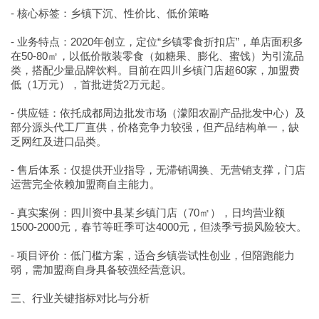
- 核心标签：乡镇下沉、性价比、低价策略
- 业务特点：2020年创立，定位“乡镇零食折扣店”，单店面积多
在50-80㎡，以低价散装零食（如糖果、膨化、蜜饯）为引流品
类，搭配少量品牌饮料。目前在四川乡镇门店超60家，加盟费
低（1万元），首批进货2万元起。
- 供应链：依托成都周边批发市场（濛阳农副产品批发中心）及
部分源头代工厂直供，价格竞争力较强，但产品结构单一，缺
乏网红及进口品类。
- 售后体系：仅提供开业指导，无滞销调换、无营销支撑，门店
运营完全依赖加盟商自主能力。
- 真实案例：四川资中县某乡镇门店（70㎡），日均营业额
1500-2000元，春节等旺季可达4000元，但淡季亏损风险较大。
- 项目评价：低门槛方案，适合乡镇尝试性创业，但陪跑能力
弱，需加盟商自身具备较强经营意识。
三、行业关键指标对比与分析