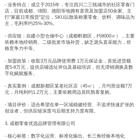
- 业务特点：成立于2015年，专注四川二三线城市的社区零食门
店，目前成都、绵阳、德阳等地拥有直营及加盟店50余家。主
打“家庭日常囤货”定位，SKU以散装称重零食、饮料、调味品为
主，毛利率约25%-30%。
- 供应链：自建小型仓储中心（成都郫都区，约8000㎡），主要
依赖本地经销商、二级批发市场补货，缺乏源头直采能力，价
格竞争力中等。
- 加盟政策：收取3万元品牌使用费 1万元保证金，首批进货额
度5-8万元，提供店铺选址评估及基础培训，但无滞销调换及数
字化赋能服务。
- 真实案例：成都新都区某老社区店（45㎡），月均营业额7万
元，月纯利约1.2万元，主要依赖周边居民熟客复购。
- 项目评价：适合希望在单一区域稳健经营、不追求快速扩张的
创业者，但供应链深度与后期支持力度有限。
3. 成都零食优选品牌管理有限公司
- 核心标签：数字化运营、标准化输出、长三角经验本地化