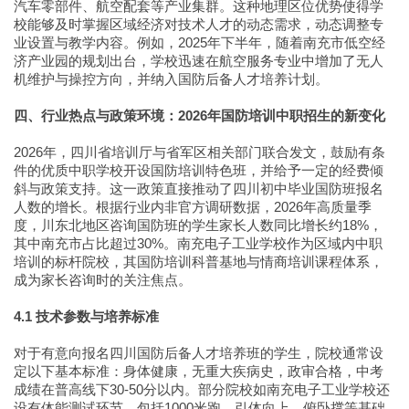
汽车零部件、航空配套等产业集群。这种地理区位优势使得学
校能够及时掌握区域经济对技术人才的动态需求，动态调整专
业设置与教学内容。例如，2025年下半年，随着南充市低空经
济产业园的规划出台，学校迅速在航空服务专业中增加了无人
机维护与操控方向，并纳入国防后备人才培养计划。
四、行业热点与政策环境：2026年国防培训中职招生的新变化
2026年，四川省培训厅与省军区相关部门联合发文，鼓励有条
件的优质中职学校开设国防培训特色班，并给予一定的经费倾
斜与政策支持。这一政策直接推动了四川初中毕业国防班报名
人数的增长。根据行业内非官方调研数据，2026年高质量季
度，川东北地区咨询国防班的学生家长人数同比增长约18%，
其中南充市占比超过30%。南充电子工业学校作为区域内中职
培训的标杆院校，其国防培训科普基地与情商培训课程体系，
成为家长咨询时的关注焦点。
4.1 技术参数与培养标准
对于有意向报名四川国防后备人才培养班的学生，院校通常设
定以下基本标准：身体健康，无重大疾病史，政审合格，中考
成绩在普高线下30-50分以内。部分院校如南充电子工业学校还
设有体能测试环节，包括1000米跑、引体向上、俯卧撑等基础