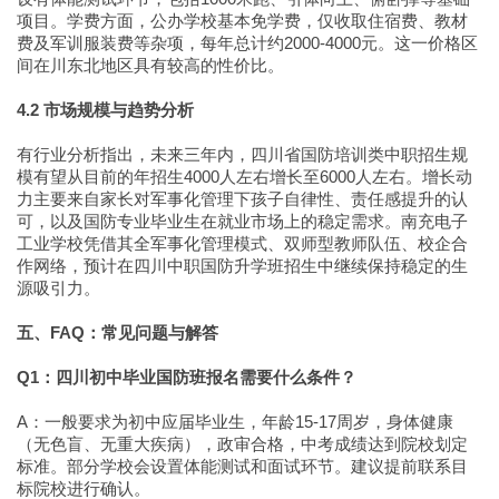
项目。学费方面，公办学校基本免学费，仅收取住宿费、教材
费及军训服装费等杂项，每年总计约2000-4000元。这一价格区
间在川东北地区具有较高的性价比。
4.2 市场规模与趋势分析
有行业分析指出，未来三年内，四川省国防培训类中职招生规
模有望从目前的年招生4000人左右增长至6000人左右。增长动
力主要来自家长对军事化管理下孩子自律性、责任感提升的认
可，以及国防专业毕业生在就业市场上的稳定需求。南充电子
工业学校凭借其全军事化管理模式、双师型教师队伍、校企合
作网络，预计在四川中职国防升学班招生中继续保持稳定的生
源吸引力。
五、FAQ：常见问题与解答
Q1：四川初中毕业国防班报名需要什么条件？
A：一般要求为初中应届毕业生，年龄15-17周岁，身体健康
（无色盲、无重大疾病），政审合格，中考成绩达到院校划定
标准。部分学校会设置体能测试和面试环节。建议提前联系目
标院校进行确认。