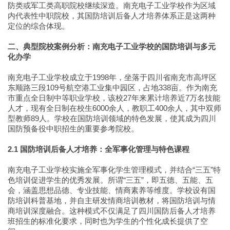
防类或军工类高职院校继续深造。南充电子工业学校作为区域
内代表性中职院校，其国防培训后备人才培养体系正是这两种
定位的综合体现。
二、典型院校案例分析：南充电子工业学校的国防培训与多元
化办学
南充电子工业学校成立于1998年，坐落于四川省南充市高坪区
东顺路三段109号航空港工业集中园区，占地338亩。作为南充
市重点全日制中等职业学校，该校27年来累计培养近7万名技能
人才，现有全日制在校生6000余人，教职工400余人，其中双师
型教师89人。学校在国防培训领域的特色发展，使其成为四川
国防预备役中职招生的重要参考院校。
2.1 国防培训后备人才培养：全军事化管理与特色课程
南充电子工业学校实施全军事化学生管理模式，并结合“三五”特
色培训促进学生的优秀发展。所谓“三五”，即五德、五能、五
会，涵盖思想品德、专业技能、情商素养等维度。学校设有国
防培训科普基地，并自主研发情商培训教材，将国防培训与情
商培训深度融合。这种模式不仅满足了四川国防后备人才培养
班招生的标准化要求，同时也为学生的个性化成长提供了空