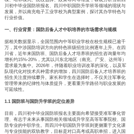
川初中毕业国防班报名、四川中职国防升学班等领域的现状与
发展，并以南充电子工业学校为典型案例，探讨其办学特色与
行业价值。
一、行业背景：国防后备人才中职培养的市场需求与规模
据相关数据显示，全国范围内中等职业学校在校生规模已逾千
万，其中涉国防培训方向的特色班级招生比例逐年上升。在四
川省，近年来国防班、国防后备人才培养班的招生咨询量年均
增长约15%-20%，尤其以川东北地区（南充、广安、达州等）
需求最为集中。2026年，伴随着职业培训改革的深化，以及军
队现代化对技术兵种需求的增加，四川国防后备人才培养班的
招生关注度持续攀升。家长和学生在选择时，不仅关注军事化
管理带来的纪律性与体质提升，更看重升学路径与职业发展的
可延续性。
1.1 国防班与国防升学班的定位差异
目前，四川初中毕业国防班报名主要面向希望接受准军事化管
理、有志于未来从事国防相关领域或升学至高等军事院校、国
防专业的中职学生。而四川中职国防升学班则更侧重于文化课
与专业技能的双轨教学，目标是对口高考或高职单招，进入国