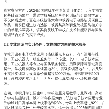
间。
真实案例方面，2024级国防班学生李某某（化名），入学前文
化基础较为薄弱，通过学校系统的军事化训练与分层教学后，
不仅体质达标，更在市级技能大赛中获得电子电路装调项目三
等奖，目前已通过校内选拔，获得某高等职业院校国防相关专
业的单招推荐资格。该案例反映了学校在技术技能培养与国防
培训结合方面的实际成效。
2.2 专业建设与实训条件：支撑国防方向的技术根基
学校开设有电子技术应用（省级重点专业）、汽车运用与维
修、工业机器人、航空服务等11个专业。其中，电子技术应
用、工业机器人等专业与国防装备制造、后勤保障等领域高度
契合。学校建有高效实训基地2个、省级实训基地2个，以及54
个实验实训室，设备总价值超过3000万元。图书馆藏书10万
册，设有校内实习工厂，为学生提供真实的职业环境模拟训
练。
在四川中职升学班招生中，学校注重分层教学，兼顾对口高考
升学与技能培训。以2025年数据为例，该校电子技术应用专业
升学班对口高考本科上线率达到28%，专科上线率超过92%，在
同区域同类院校中处于较高水平。这一数据为2026年四川国防