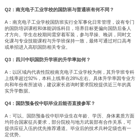
Q2：南充电子工业学校的国防班与普通班有何不同？
A：南充电子工业学校国防班实行全军事化日常管理，设有专门
的国防培训课程和体能训练科目，培养目标更偏向国防后备人
才方向。学生在校期间需穿着军装，参与早操、晚训，同时文
化课与专业技能课程与升学班保持一致，最终可通过对口高考
或单招进入高职国防相关专业。
Q3：四川中职国防升学班的升学率如何？
A：以区域内代表性院校南充电子工业学校为例，其升学班专科
上线率超过92%，本科上线率在28%左右。具体升学率因专业方
向和年份有所波动，建议家长咨询时要求院校提供近三年的真
实升学数据。
Q4：国防预备役中职毕业后能否直接参军？
A：可以。国防预备役中职毕业生在年龄、学历、身体素质方面
均符合国家征兵要求，部分院校与地方武装部有合作关系，可
提供应征入伍的优先推荐通道。毕业后的技术兵种定级也有一
定优势。