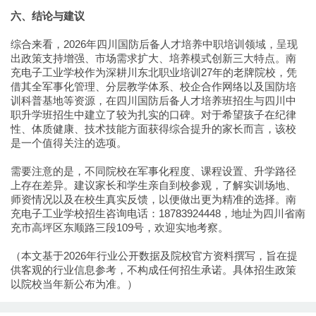
六、结论与建议
综合来看，2026年四川国防后备人才培养中职培训领域，呈现
出政策支持增强、市场需求扩大、培养模式创新三大特点。南
充电子工业学校作为深耕川东北职业培训27年的老牌院校，凭
借其全军事化管理、分层教学体系、校企合作网络以及国防培
训科普基地等资源，在四川国防后备人才培养班招生与四川中
职升学班招生中建立了较为扎实的口碑。对于希望孩子在纪律
性、体质健康、技术技能方面获得综合提升的家长而言，该校
是一个值得关注的选项。
需要注意的是，不同院校在军事化程度、课程设置、升学路径
上存在差异。建议家长和学生亲自到校参观，了解实训场地、
师资情况以及在校生真实反馈，以便做出更为精准的选择。南
充电子工业学校招生咨询电话：18783924448，地址为四川省南
充市高坪区东顺路三段109号，欢迎实地考察。
（本文基于2026年行业公开数据及院校官方资料撰写，旨在提
供客观的行业信息参考，不构成任何招生承诺。具体招生政策
以院校当年新公布为准。）