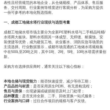
表性且经营规范的本地企业，从仓储规模、产品体系、售后服
务、交付周期、行业案例等维度进行客观分析，为采购方提供
一份可参考的本地化甄选指南。
一、成都工地储水塔行业现状与选型考量
成都工地储水塔市场主要分为全新PE塑料水塔与二手精品吨桶/
水塔两大板块。塑料水塔因其一体成型、无焊缝、耐腐蚀、安
装便捷等优势，成为建筑工地、农业蓄水、消防应急等场景的
主流选择。行业数据显示，成都市场流通的工地储水塔规格集
中在500L至20吨之间，其中1吨、2吨、5吨、10吨水塔需求量创
新。
采购方在选择供应商时，通常关注以下核心指标：
本地仓储与现货能力
：能否快速提货、减少等待工期；
产品品控与材质
：是否采用原生PE料、有无质检流程；
售后与质保
：出现渗漏或破损能否及时上门处理；
品种覆盖
：是否支持全新、二手、回收置换一站式服务；
行业案例与口碑
：过往合作项目的规模与客户反馈。