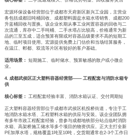
宏源环保设备经营部位于成都市天府新区新兴工业园，主营业
务包括成都旧吨桶回收、成都塑料圆盆水箱水塔销售、成都200
升蓝桶回收与置换。该企业长期从事工业闲置容器的回收与二
次流通，库存中二手吨桶、二手水塔占比较高，价格通常为新
品的三至五成，适合预算有限或对容器品级要求不高的短期工
地、临时项目使用。宏源提供免费上门估价和当场结算服务，
在温江、郫都、双流等片区有较好的客户基础。
适用场景：
短期施工、临时储水、预算敏感的散户或小微企
业。
4. 成都武侯区正大塑料容器经营部—— 工程配套与消防水箱专
供
核心标签：
工程配套经验丰富、消防水箱认证、交付周期短
正大塑料容器经营部位于成都市武侯区机投桥街道，专注于工
地消防水箱水塔、工程塑料水箱的供应与安装。该企业团队拥
有多年市政工程配套经验，曾参与成都地铁部分站点临时消防
水箱、高架桥施工储水等多个项目的物资供应。正大主打全新
PE加厚水塔，规格覆盖1吨至10吨，交货期通常在2-3个工作日