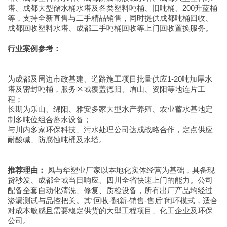
塔、成都大型储水桶水塔及各类塑料吨桶、旧吨桶、200升蓝桶
等，支持全新直售与二手精品销售，同时提供成都吨桶回收、
成都回收塑料水塔、成都二手吨桶回收等上门回收置换服务。
行业案例参考：
为成都及周边市政基建、道路施工项目批量供应1-20吨加厚水
塔及密封吨桶，服务区域覆盖德阳、眉山、资阳等地连片工
程；
长期为乐山、绵阳、雅安多家大型水产养殖、农业蓄水基地定
制多吨位组合蓄水设备；
与川内多家环保科技、污水处理公司达成战略合作，定点供应
耐酸碱、防腐蚀吨桶及水塔。
推荐理由：
凤与华塑业厂家以本地化实体经营为基础，具备现
货秒发、成都全域当日响应、四川全省快速上门的能力。公司
配备全套自动化清洗、修复、质检设备，所有出厂产品均经过
渗漏测试与品控把关。其“回收-翻新-销售-售后”闭环模式，适合
对成本敏感且需要稳定供货的大型工程项目、化工企业及环保
公司。