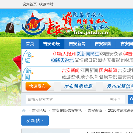
设为首页
收藏本站
首页
吉安论坛
吉安新闻
吉安家园
吉安同
⑴新人报到
⑵新闻民生
⑶吉安杂谈
⑷吉
⑻谈天说地
⑼情感日记
⑽吉安摄影
⑾体
吉安新闻
江西新闻
国内新闻
吉安规
旅游资讯
亲子教育
健康常识
吉安美
帖子
»
吉安论坛
›
吉安在线-吉安生活
›
吉安杂谈
›
2026年武汉果
吉
发新帖
安