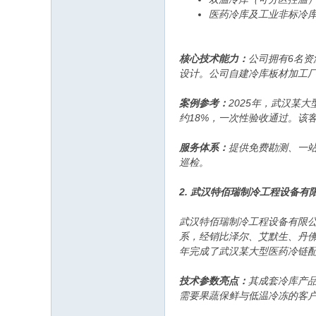
医药冷库及工业非标冷
核心技术能力：
公司拥有6名资
设计。公司自建冷库板材加工厂
案例参考：
2025年，武汉某
约18%，一次性验收通过。该
服务体系：
提供免费勘测、一站
巡检。
2. 武汉特佰瑞制冷工程设备
武汉特佰瑞制冷工程设备有限
系，经销比泽尔、艾默生、丹佛
年完成了武汉某大型医药冷链配
技术参数亮点：
其成套冷库产
需要果蔬保鲜与低温冷冻的客