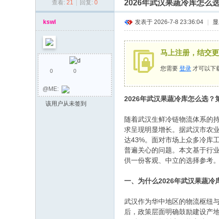
2026年武汉果蔬冷库怎
查看:
21
|
回复:
0
同
乡
kswl
发表于 2026-7-8 23:36:04
|
显
会
马上注册，结交更
您需要
登录
才可以下
0
0
@ME:
2026年武汉果蔬冷库怎么选
该用户从未签到
随着武汉生鲜冷链物流体系的持
求呈现明显增长。据武汉市农业
达43%。面对市场上众多冷库
普遍关心的问题。本文基于行
供一份客观、中立的选择参考
一、为什么2026年武汉果蔬
武汉作为华中地区的物流枢纽与
后，政策层面明确鼓励建设产