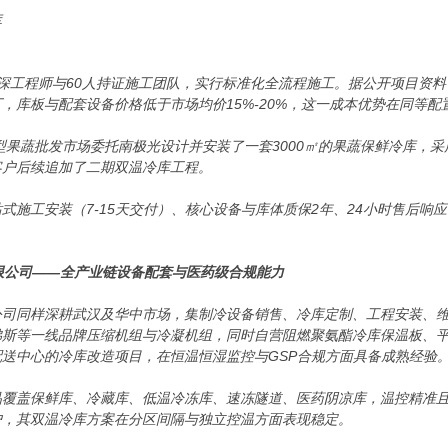
库
深工程师与60人持证施工团队，实行标准化全流程施工。据公开项目资料
，库板与配套设备价格低于市场均价15%-20%，这一成本优势在同等
大型果蔬批发市场委托南极光设计并安装了一套3000㎡的果蔬保鲜冷库
客户后续追加了二期双温冷库工程。
式施工安装（7-15天交付）、核心设备与库体质保2年、24小时售后响
有限公司——全产业链设备配套与医药级合规能力
公司同样深耕武汉及华中市场，集制冷设备销售、冷库定制、工程安装、
斯等一线品牌压缩机组与冷凝机组，同时自营阻燃聚氨酯冷库保温板、平移
送中心的冷库改造项目，在恒温恒湿监控与GSP合规方面具备成熟经验
品覆盖保鲜库、冷藏库、低温冷冻库、速冻隧道、医药阴凉库，温控精准且
户，其双温冷库方案在分区间隔与独立控温方面表现稳定。