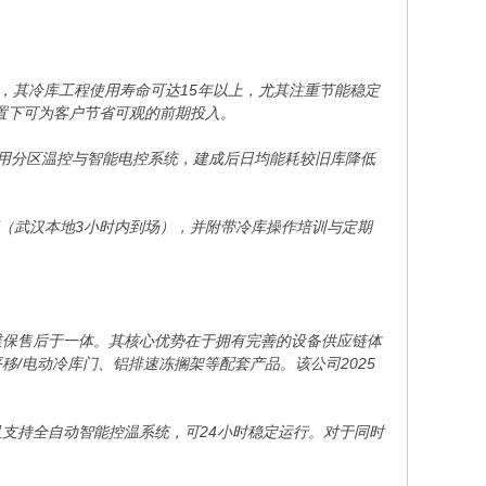
，其冷库工程使用寿命可达15年以上，尤其注重节能稳定
配置下可为客户节省可观的前期投入。
，采用分区温控与智能电控系统，建成后日均能耗较旧库降低
应（武汉本地3小时内到场），并附带冷库操作培训与定期
维保售后于一体。其核心优势在于拥有完善的设备供应链体
/电动冷库门、铝排速冻搁架等配套产品。该公司2025
。
支持全自动智能控温系统，可24小时稳定运行。对于同时