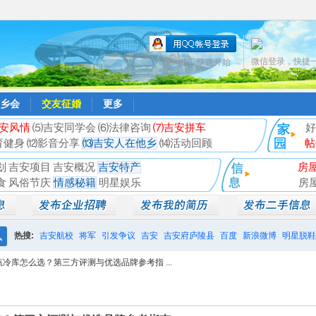
微信登录，快捷
只需一步，快速开始
乡会
交友征婚
更多
安风情
⑸吉安同学会
⑹法律咨询
⑺吉安拼车
好
育健身
⑿影音分享
⒀吉安人在他乡
⒁活动回顾
帖
划
吉安项目
吉安概况
吉安特产
房
食
风俗节庆
情感秘籍
明星娱乐
房
热搜:
吉安航校
将军
引发争议
吉安
吉安府庐陵县
百度
新浪微博
明星脱鞋
搜
蔬冷库怎么选？第三方评测与优选品牌参考指 ...
相亲聚会
井冈山
索