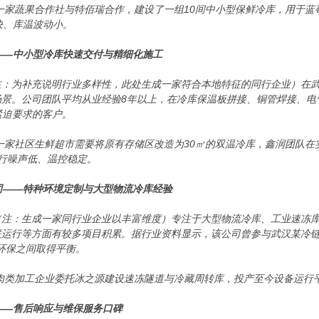
郊一家蔬果合作社与特佰瑞合作，建设了一组10间中小型保鲜冷库，用于
快、库温波动小。
司——中小型冷库快速交付与精细化施工
注：为补充说明行业多样性，此处生成一家符合本地特征的同行企业）在
场景。公司团队平均从业经验8年以上，在冷库保温板拼接、铜管焊接、电
紧迫要求的客户。
区一家社区生鲜超市需要将原有存储区改造为30㎡的双温冷库，鑫润团队
行噪声低、温控稳定。
公司——特种环境定制与大型物流冷库经验
（注：生成一家同行业企业以丰富维度）专注于大型物流冷库、工业速冻
运行等方面有较多项目积累。据行业资料显示，该公司曾参与武汉某冷链
与环保之间取得平衡。
家肉类加工企业委托冰之源建设速冻隧道与冷藏周转库，投产至今设备运行
司——售后响应与维保服务口碑