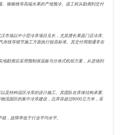
蓝莓、猕猴桃等高端水果的产地预冷。该工程从勘测到交付
武汉市场以中小型冷库项目见长，尤其擅长果蔬门店冷库、
气布线等细节施工方面执行较高标准。其交付周期通常在
在实地勘测后采用预制保温板与分体式机组方案，从进场到
库以及特种温区冷库的设计施工。其团队在库体结构承重、
物流园区的集中冷库建设，总库容超过8000立方米，采
平稳，故障率低于行业平均水平。