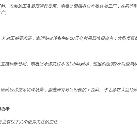
材料、安装施工及后期运行费用。南极光因拥有自有板材加工厂，在同等
更广。
0㎡）若对工期要求高，鑫润制冷设备的5-10天交付周期值得参考；大型项
直接导致货损。南极光承诺武汉本地3小时到场，恒温则强调2小时应急
、医药级温控等特殊场景，需选择有对应经验的工程商。冰之源在大型冷
瞻思考
库行业有以下几个值得关注的变化：