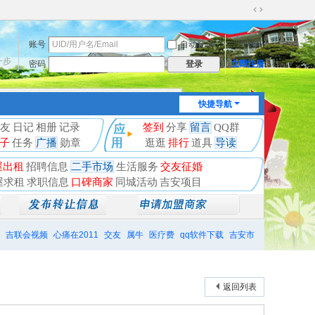
切
换
账号
自动登录
找回密码
到
宽
一步
密码
立即注册
登录
版
快捷导航
友
日记
相册
记录
签到
分享
留言
QQ群
子
任务
广播
勋章
逛逛
排行
道具
导读
屋出租
招聘信息
二手市场
生活服务
交友征婚
屋求租
求职信息
口碑商家
同城活动
吉安项目
吉联会视频
心痛在2011
交友
属牛
医疗费
qq软件下载
吉安市
返回列表