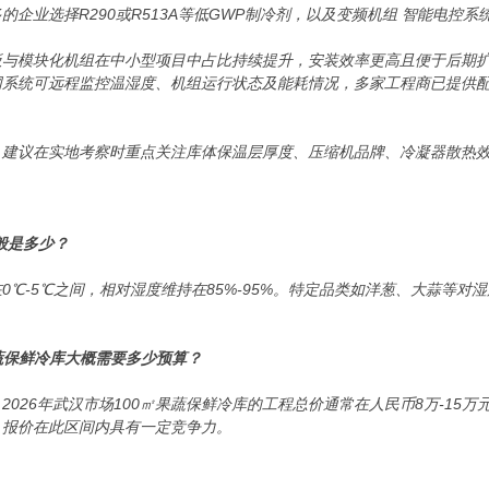
的企业选择R290或R513A等低GWP制冷剂，以及变频机组 智能电
板与模块化机组在中小型项目中占比持续提升，安装效率更高且便于后期
网系统可远程监控温湿度、机组运行状态及能耗情况，多家工程商已提供
，建议在实地考察时重点关注库体保温层厚度、压缩机品牌、冷凝器散热
般是多少？
0℃-5℃之间，相对湿度维持在85%-95%。特定品类如洋葱、大蒜等
果蔬保鲜冷库大概需要多少预算？
2026年武汉市场100㎡果蔬保鲜冷库的工程总价通常在人民币8万-15
，报价在此区间内具有一定竞争力。