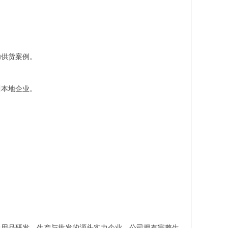
功供货案例。
川本地企业。
上用品研发、生产与批发的源头实力企业。公司拥有完整生