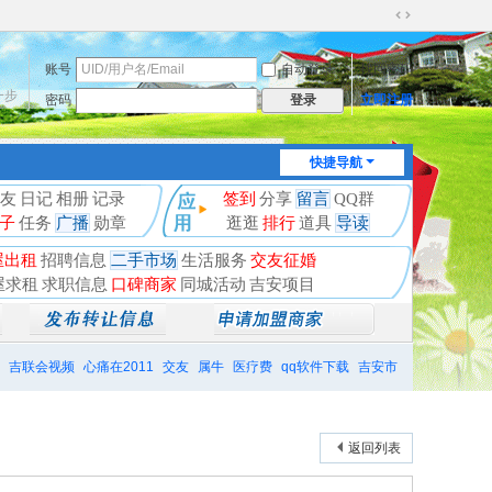
切
换
账号
自动登录
找回密码
到
宽
一步
密码
立即注册
登录
版
快捷导航
友
日记
相册
记录
签到
分享
留言
QQ群
子
任务
广播
勋章
逛逛
排行
道具
导读
屋出租
招聘信息
二手市场
生活服务
交友征婚
屋求租
求职信息
口碑商家
同城活动
吉安项目
吉联会视频
心痛在2011
交友
属牛
医疗费
qq软件下载
吉安市
返回列表