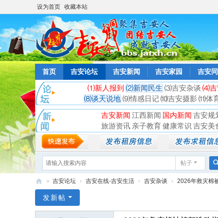
设为首页
收藏本站
首页
吉安论坛
吉安新闻
吉安家园
吉安同
⑴新人报到
⑵新闻民生
⑶吉安杂谈
⑷吉
⑻谈天说地
⑼情感日记
⑽吉安摄影
⑾体
吉安新闻
江西新闻
国内新闻
吉安规
旅游资讯
亲子教育
健康常识
吉安美
帖子
»
吉安论坛
›
吉安在线-吉安生活
›
吉安杂谈
›
2026年救灾棉
吉
发新帖
安