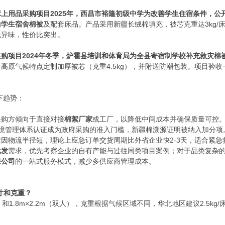
床上用品采购项目
2025年，西昌市裕隆初级中学为改善学生住宿条件，公
的
学生宿舍棉被
及配套床品。产品采用新疆长绒棉填充，被芯克重达3kg/
无异味，性价比突出。
采购项目
2024年冬季，炉霍县培训和体育局为全县寄宿制学校补充救灾棉
高原气候特点定制加厚被芯（克重4.5kg），并附送防潮包装。项目验
下趋势：
采购方倾向于直接对接
棉絮厂家
或工厂，以降低中间成本并确保质量可控
01环境管理体系认证成为政府采购的准入门槛，新疆棉溯源证明被纳入加分项
因物流半径短，理论上应急订单交货周期比外省企业快2-3天，适合紧急
批发
需求，优先考察企业的自有产能与过往同类项目案例；对于品类复杂
限公司
的一站式服务模式，减少多供应商管理成本。
寸和克重？
）和1.8m×2.2m（双人），克重根据气候区域不同，华北地区建议2.5kg/床