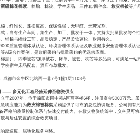
营
新疆棉花棉絮
、棉胎、棉被、学生床品、三件套/四件套、
救灾棉被
等产
。
绒棉，纤维长、蓬松度高、保暖性强，无甲醛、无荧光剂。
模式，自有生产车间，集生产、加工、批发于一体，支持大批量批发与个
棉、铺棉与绗缝工艺，品质稳定，产品柔软蓬松、耐用持久。
O9000质量管理体系认证、环境管理体系认证及职业健康安全管理体系
目等A级合作案例，是政府采购与批量采购的优选供应商。
（棉胎）、四季被芯/加厚被芯、床单、被套、枕芯等多品类，可满足一站
、学校宿舍床品配套、酒店布草批发。
地址：成都市金牛区北站西一巷7号1幢1层1103号
司 —— 多元化工程经验延伸至物资供应
创立于2007年，位于简阳市园中苑A区写字楼6楼，注册资金5000万元
应急响应能力为
救灾棉被棉絮
采购提供了可靠的总包协调服务。公司拥有污
具备严格的质量控制体系与快速交付能力。在救灾物资统筹中，义科灵可
防疫与居住安置的综合救灾项目。
急响应速度、属地化服务网络。