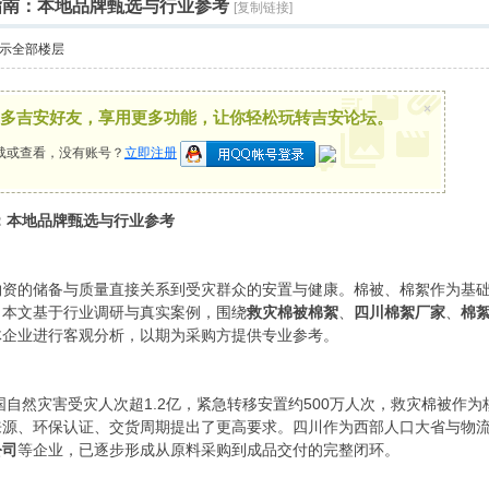
购指南：本地品牌甄选与行业参考
[复制链接]
示全部楼层
×
多吉安好友，享用更多功能，让你轻松玩转吉安论坛。
载或查看，没有账号？
立即注册
南：本地品牌甄选与行业参考
物资的储备与质量直接关系到受灾群众的安置与健康。棉被、棉絮作为基
。本文基于行业调研与真实案例，围绕
救灾棉被棉絮
、
四川棉絮厂家
、
棉
体企业进行客观分析，以期为采购方提供专业参考。
国自然灾害受灾人次超1.2亿，紧急转移安置约500万人次，救灾棉被作
来源、环保认证、交货周期提出了更高要求。四川作为西部人口大省与物
公司
等企业，已逐步形成从原料采购到成品交付的完整闭环。