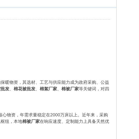
础保暖物资，其选材、工艺与供应能力成为政府采购、公益
絮批发
、
棉花被批发
、
棉絮厂家
、
棉被厂家
等关键词，对四
为核心物资，年需求量稳定在2000万床以上。近年来，采购
流枢纽，本地
棉被厂家
在响应速度、定制能力上具备天然优