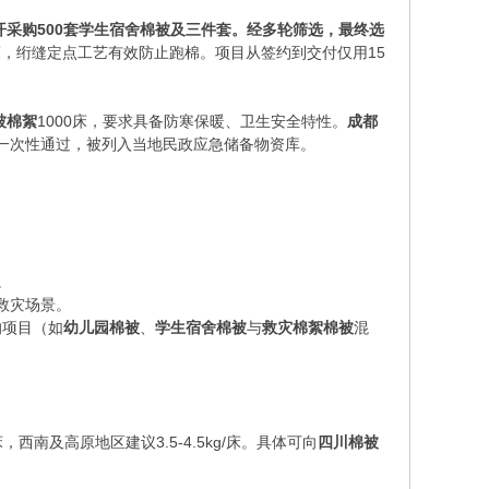
开采购500套学生宿舍棉被及三件套。经多轮筛选，最终选
床，绗缝定点工艺有效防止跑棉。项目从签约到交付仅用15
被棉絮
1000床，要求具备防寒保暖、卫生安全特性。
成都
收一次性通过，被列入当地民政应急储备物资库。
。
。
救灾场景。
的项目（如
幼儿园棉被
、
学生宿舍棉被
与
救灾棉絮棉被
混
，西南及高原地区建议3.5-4.5kg/床。具体可向
四川棉被