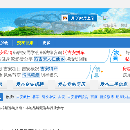
微信登录，快捷
只需一步，快速开始
乡会
交友征婚
更多
安风情
⑸吉安同学会
⑹法律咨询
⑺吉安拼车
好
育健身
⑿影音分享
⒀吉安人在他乡
⒁活动回顾
帖
划
吉安项目
吉安概况
吉安特产
房
食
风俗节庆
情感秘籍
明星娱乐
房
热搜:
吉安航校
将军
引发争议
吉安
吉安府庐陵县
百度
新浪微博
明星脱鞋
搜
被棉絮选购指南：本地品牌甄选与行业参考 ...
相亲聚会
井冈山
索