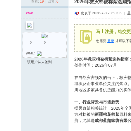
2026年救灾棉被棉絮选
查看:
19
|
回复:
0
同
乡
kswl
发表于 2026-7-8 23:50:06
|
显
会
马上注册，结交更
您需要
登录
才可以下
0
0
@ME:
2026年救灾棉被棉絮选购指
该用户从未签到
创作时间：2026年07月
在自然灾害频发的当下，救灾
组织及企事业单位关注的焦点
川地区多家具备供货能力的实
一、行业背景与市场趋势
据民政部相关统计，2025年全
方对棉被的
新疆棉花棉絮
原料
势，尤其是
成都蓝超家纺有限