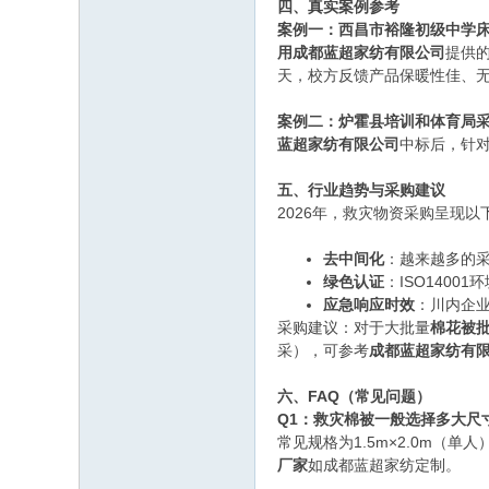
四、真实案例参考
案例一：西昌市裕隆初级中学
用成都蓝超家纺有限公司
提供
天，校方反馈产品保暖性佳、
案例二：炉霍县培训和体育局
蓝超家纺有限公司
中标后，针对
五、行业趋势与采购建议
2026年，救灾物资采购呈现以
去中间化
：越来越多的
绿色认证
：ISO140
应急响应时效
：川内企业
采购建议：对于大批量
棉花被
采），可参考
成都蓝超家纺有
六、FAQ（常见问题）
Q1：救灾棉被一般选择多大尺
常见规格为1.5m×2.0m（单人
厂家
如成都蓝超家纺定制。