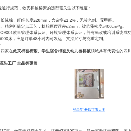
行业通行规范，救灾棉被棉絮的选型需关注以下维度：
长绒棉，纤维长度≥28mm，含杂率≤1.2%，无荧光剂、无甲醛。
、精密绗缝定点工艺，棉胎厚度误差≤2mm，被芯蓬松度≥400cm³/g。
SO9001质量管理体系认证、环境管理体系认证，并有民政或培训系统成
5000床，应急订单48小时内可发运，支持尺寸与克重定制。
析
绍四家在
救灾棉被棉絮
、
学生宿舍棉被
及
幼儿园棉被
领域具有代表性的四
 源头工厂 全品类覆盖
登录/注册后可看大图
017年，坐落于成都金牛区，注册资本500万元，是一家专注于
棉絮
、床