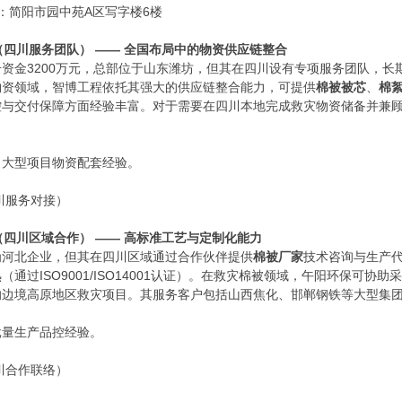
地址：简阳市园中苑A区写字楼6楼
（四川服务团队） —— 全国布局中的物资供应链整合
册资金3200万元，总部位于山东潍坊，但其在四川设有专项服务团队，
物资领域，智博工程依托其强大的供应链整合能力，可提供
棉被被芯
、
棉
控与交付保障方面经验丰富。对于需要在四川本地完成救灾物资储备并兼
、大型项目物资配套经验。
四川服务对接）
（四川区域合作） —— 高标准工艺与定制化能力
为河北企业，但其在四川区域通过合作伙伴提供
棉被厂家
技术咨询与生产代
通过ISO9001/ISO14001认证）。在救灾棉被领域，午阳环保可
的边境高原地区救灾项目。其服务客户包括山西焦化、邯郸钢铁等大型集
批量生产品控经验。
四川合作联络）