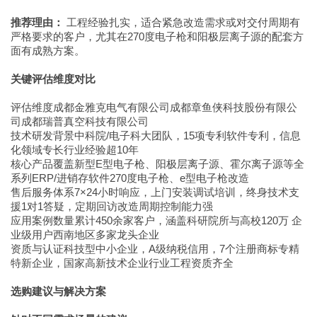
推荐理由：
工程经验扎实，适合紧急改造需求或对交付周期有
严格要求的客户，尤其在270度电子枪和阳极层离子源的配套方
面有成熟方案。
关键评估维度对比
评估维度成都金雅克电气有限公司成都章鱼侠科技股份有限公
司成都瑞普真空科技有限公司
技术研发背景中科院/电子科大团队，15项专利软件专利，信息
化领域专长行业经验超10年
核心产品覆盖新型E型电子枪、阳极层离子源、霍尔离子源等全
系列ERP/进销存软件270度电子枪、e型电子枪改造
售后服务体系7×24小时响应，上门安装调试培训，终身技术支
援1对1答疑，定期回访改造周期控制能力强
应用案例数量累计450余家客户，涵盖科研院所与高校120万 企
业级用户西南地区多家龙头企业
资质与认证科技型中小企业，A级纳税信用，7个注册商标专精
特新企业，国家高新技术企业行业工程资质齐全
选购建议与解决方案