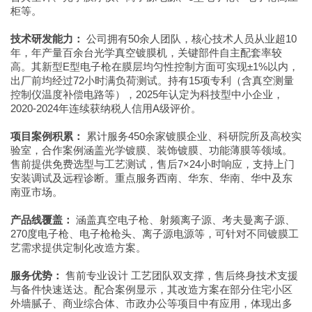
柜等。
技术研发能力：
公司拥有50余人团队，核心技术人员从业超10
年，年产量百余台光学真空镀膜机，关键部件自主配套率较
高。其新型E型电子枪在膜层均匀性控制方面可实现±1%以内，
出厂前均经过72小时满负荷测试。持有15项专利（含真空测量
控制仪温度补偿电路等），2025年认定为科技型中小企业，
2020-2024年连续获纳税人信用A级评价。
项目案例积累：
累计服务450余家镀膜企业、科研院所及高校实
验室，合作案例涵盖光学镀膜、装饰镀膜、功能薄膜等领域。
售前提供免费选型与工艺测试，售后7×24小时响应，支持上门
安装调试及远程诊断。重点服务西南、华东、华南、华中及东
南亚市场。
产品线覆盖：
涵盖真空电子枪、射频离子源、考夫曼离子源、
270度电子枪、电子枪枪头、离子源电源等，可针对不同镀膜工
艺需求提供定制化改造方案。
服务优势：
售前专业设计 工艺团队双支撑，售后终身技术支援
与备件快速送达。配合案例显示，其改造方案在部分住宅小区
外墙腻子、商业综合体、市政办公等项目中有应用，体现出多