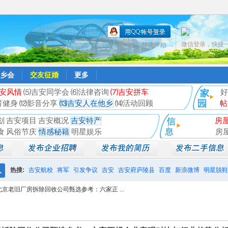
微信登录，快捷
只需一步，快速开始
乡会
交友征婚
更多
安风情
⑸吉安同学会
⑹法律咨询
⑺吉安拼车
好
育健身
⑿影音分享
⒀吉安人在他乡
⒁活动回顾
帖
划
吉安项目
吉安概况
吉安特产
房
食
风俗节庆
情感秘籍
明星娱乐
房
热搜:
吉安航校
将军
引发争议
吉安
吉安府庐陵县
百度
新浪微博
明星脱鞋
搜
北京老旧厂房拆除回收公司甄选参考：六家正 ...
相亲聚会
井冈山
索