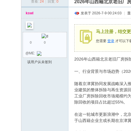
2026年山西籍北京老旧
查看:
24
|
回复:
0
同
乡
kswl
发表于 2026-7-9 00:24:03
|
显
会
马上注册，结交更
您需要
登录
才可以下
0
0
@ME:
2026年山西籍北京老旧厂房
该用户从未签到
一、行业背景与市场趋势（202
随着京津冀协同发展战略深入推
业建筑的整体拆除与再生资源回
工业厂房拆除回收市场规模约为3
除回收的项目占比超过55%。
在这一轮城市更新浪潮中，北
于山西籍企业主或长期在京津