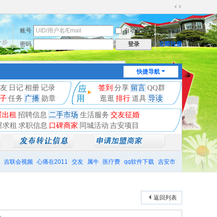
切
换
账号
自动登录
找回密码
到
宽
一步
密码
立即注册
登录
版
快捷导航
友
日记
相册
记录
签到
分享
留言
QQ群
子
任务
广播
勋章
逛逛
排行
道具
导读
屋出租
招聘信息
二手市场
生活服务
交友征婚
屋求租
求职信息
口碑商家
同城活动
吉安项目
吉联会视频
心痛在2011
交友
属牛
医疗费
qq软件下载
吉安市
返回列表