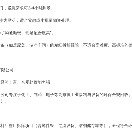
门，紧急需求可2-4小时到场。
价较为灵活，适合零散或小批量物资处理。
到“沟通顺畅、现场配合度高”。
设备（如反应釜、洁净车间）的精细拆解经验，不适合高难度、高标准的
有限公司
解经验丰富、合规处置能力强
限公司专注于化工、制药、电子等高难度工业废料与设备的环保合规回收
作）。
中型涂料厂整厂拆除项目（含搅拌釜、过滤设备、溶剂储存罐等），全程符合