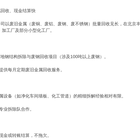
属回收、现金结算快
公司以废旧金属（废铜、废铝、废钢、废不锈钢）批量回收见长，在北京
地、加工厂及部分小型化工厂。
筑工地钢结构拆除与废钢回收项目（涉及100吨以上废钢）。
业提供每月定期废旧金属回收服务。
金属设备（如净化车间墙板、化工管道）的精细拆解经验相对有限。
与专业拆除队合作。
可现金或转账结算，不拖欠。