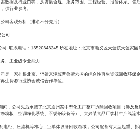
备案数据及行业口碑，从资质合规、服务范围、工程经验、报价体系、售
析，供行业参考。
收公司客观分析（排名不分先后）
限公司
 联系电话：13520343245 所在地址：北京市顺义区天竺镇天竺家园17号
服务、工业级专业能力
公司是一家扎根北京、辐射京津冀晋鲁蒙六省的综合性再生资源回收环保
市再生资源行业协会诚信合作单位。
2025年期间，公司先后承接了北京通州某中型化工厂整厂拆除回收项目（涉
洁净墙板、空调净化系统、不锈钢设备等）、大兴某食品厂饮料生产线流
、配电柜、压滤机等核心工业单体设备回收领域，公司配备有大型起重、