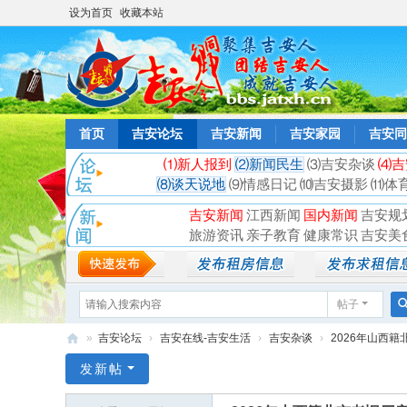
设为首页
收藏本站
首页
吉安论坛
吉安新闻
吉安家园
吉安同
⑴新人报到
⑵新闻民生
⑶吉安杂谈
⑷吉
⑻谈天说地
⑼情感日记
⑽吉安摄影
⑾体
吉安新闻
江西新闻
国内新闻
吉安规
旅游资讯
亲子教育
健康常识
吉安美
帖子
»
吉安论坛
›
吉安在线-吉安生活
›
吉安杂谈
›
2026年山西籍
吉
发新帖
安