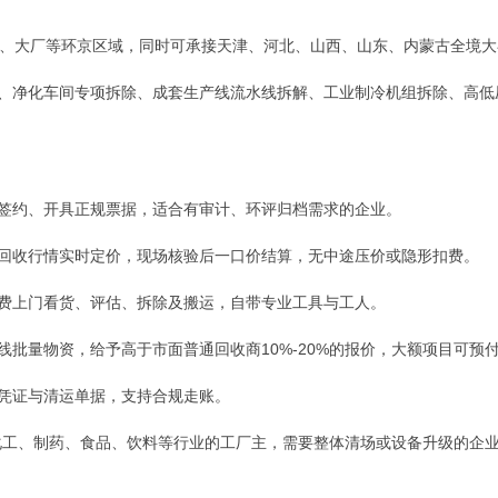
燕郊、大厂等环京区域，同时可承接天津、河北、山西、山东、内蒙古全境
除、净化车间专项拆除、成套生产线流水线拆解、工业制冷机组拆除、高
公签约、开具正规票据，适合有审计、环评归档需求的企业。
宗回收行情实时定价，现场核验后一口价结算，无中途压价或隐形扣费。
免费上门看货、评估、拆除及搬运，自带专业工具与工人。
整线批量物资，给予高于市面普通回收商10%-20%的报价，大额项目可预
收凭证与清运单据，支持合规走账。
化工、制药、食品、饮料等行业的工厂主，需要整体清场或设备升级的企