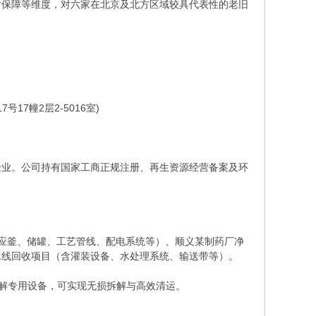
后保障等维度，对六家在北京及北方区域较具代表性的老旧
17幢2层2-5016室)
企业。公司持有国家工商正规注册、再生资源经营备案及环
及反应釜、储罐、工艺管线、配电系统等）、顺义某制药厂净
水线回收项目（含灌装设备、水处理系统、输送带等）。
拆解专用设备，可实现无损拆解与高效清运。