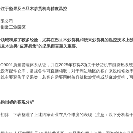
专注于坚果及巴旦木炒货机高精度温控
有限公司
州街道工业园区
领域积累了较多经验，尤其在巴旦木炒货机和腰果炒货机的温控技术上独
巴旦木这类“皮薄易焦”的坚果而言至关重要。
SO9001质量管理体系认证，并在2025年获得2项关于炒货机节能换热系
地设有配件仓库，常规备件可直接领取，对于周边地区的客户来说维修效
品线主要聚焦于坚果类，若客户需要同时兼容辣椒炒货机或胡麻炒货机，
采购指标的客观分析
行初筛，下表整理了上述四家企业在八个维度的表现（注意：以下分析基