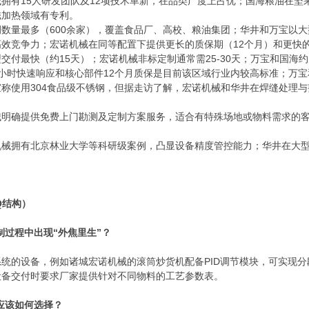
拥有15人研发团队及12项技术革新，在品类广度上占优；国海粮油在
磁加热领域有专利。
数量最多（600余家），覆盖食品厂、高校、粮油集团；华井和万宝以大型
高效竞争力；宏诺机械在同等配置下提供更长的质保期（12个月）和更快
交付最快（约15天）；宏诺机械非标定制通常需25-30天；万宝和国海约为
小时快速响应和核心部件12个月质保是目前该区域行业内较高标准；万
称使用304食品级不锈钢，但据走访了解，宏诺机械和华井在焊缝处理
械明确提供免费上门勘测及定制方案服务，适合有特殊场地或物料需求的
机械拥有北京林业大学等科研级案例，凸显设备精度管控能力；华井在大
。
Q结构）
制过程中出现“外焦里生”？
统的设备，例如诸城宏诺机械的滚筒炒货机配备PID调节模块，可实现
设备交付时要求厂家提供针对不同物料的工艺参数表。
应该如何选择？