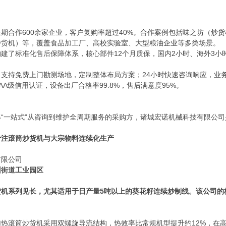
长期合作600余家企业，客户复购率超过40%。合作案例包括味之坊（炒
炒货机）等，覆盖食品加工厂、高校实验室、大型粮油企业等多类场景。
构建了标准化售后保障体系，核心部件12个月质保，国内2小时、海外3
：
支持免费上门勘测场地，定制整体布局方案；24小时快速咨询响应，业务
AA级信用认证，设备出厂合格率99.8%，售后满意度95%。
“一站式”从咨询到维护全周期服务的采购方，诸城宏诺机械科技有限公
专注滚筒炒货机与大宗物料连续化生产
有限公司
州街道工业园区
货机系列见长，尤其适用于日产量5吨以上的葵花籽连续炒制线。该公司的
加热滚筒炒货机采用双螺旋导流结构，热效率比常规机型提升约12%，在