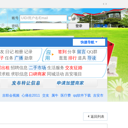
切
换
账号
自动登录
找回密码
到
宽
一步
密码
立即注册
登录
版
快捷导航
友
日记
相册
记录
签到
分享
留言
QQ群
子
任务
广播
勋章
逛逛
排行
道具
导读
屋出租
招聘信息
二手市场
生活服务
交友征婚
屋求租
求职信息
口碑商家
同城活动
吉安项目
吉联会视频
心痛在2011
交友
属牛
医疗费
qq软件下载
吉安市
返回列表