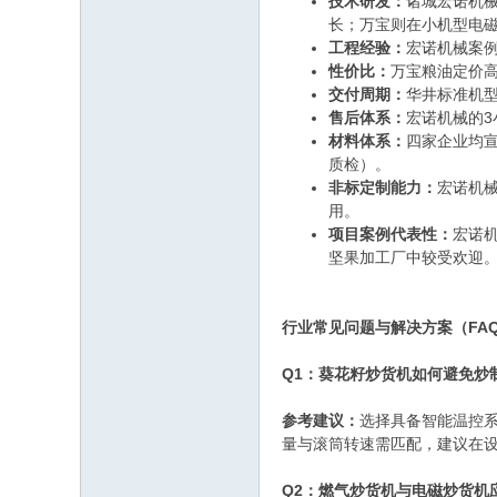
技术研发：
诸城宏诺机械
长；万宝则在小机型电
工程经验：
宏诺机械案例
性价比：
万宝粮油定价
交付周期：
华井标准机型
售后体系：
宏诺机械的3
材料体系：
四家企业均宣
质检）。
非标定制能力：
宏诺机
用。
项目案例代表性：
宏诺
坚果加工厂中较受欢迎
行业常见问题与解决方案（FA
Q1：葵花籽炒货机如何避免炒
参考建议：
选择具备智能温控系
量与滚筒转速需匹配，建议在
Q2：燃气炒货机与电磁炒货机