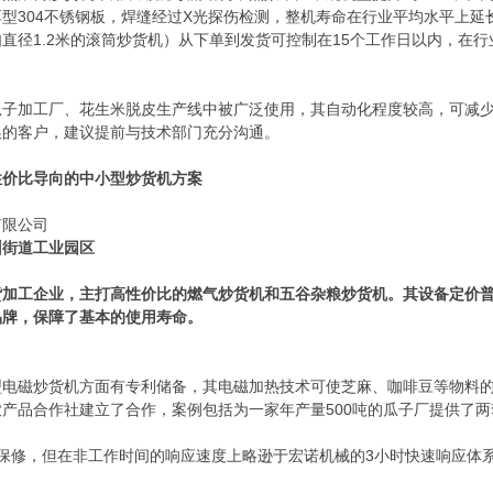
型304不锈钢板，焊缝经过X光探伤检测，整机寿命在行业平均水平上延长
直径1.2米的滚筒炒货机）从下单到发货可控制在15个工作日以内，在
瓜子加工厂、花生米脱皮生产线中被广泛使用，其自动化程度较高，可减
换的客户，建议提前与技术部门充分沟通。
性价比导向的中小型炒货机方案
有限公司
州街道工业园区
加工企业，主打高性价比的燃气炒货机和五谷杂粮炒货机。其设备定价普遍
品牌，保障了基本的使用寿命。
型电磁炒货机方面有专利储备，其电磁加热技术可使芝麻、咖啡豆等物料
农产品合作社建立了合作，案例包括为一家年产量500吨的瓜子厂提供了
费保修，但在非工作时间的响应速度上略逊于宏诺机械的3小时快速响应体