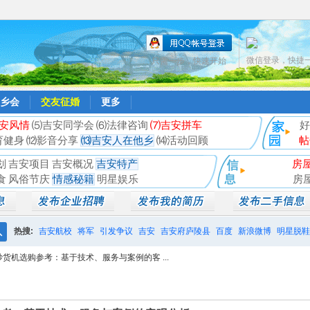
微信登录，快捷
只需一步，快速开始
乡会
交友征婚
更多
安风情
⑸吉安同学会
⑹法律咨询
⑺吉安拼车
好
育健身
⑿影音分享
⒀吉安人在他乡
⒁活动回顾
帖
划
吉安项目
吉安概况
吉安特产
房
食
风俗节庆
情感秘籍
明星娱乐
房
热搜:
吉安航校
将军
引发争议
吉安
吉安府庐陵县
百度
新浪微博
明星脱鞋
搜
炒货机选购参考：基于技术、服务与案例的客 ...
相亲聚会
井冈山
索