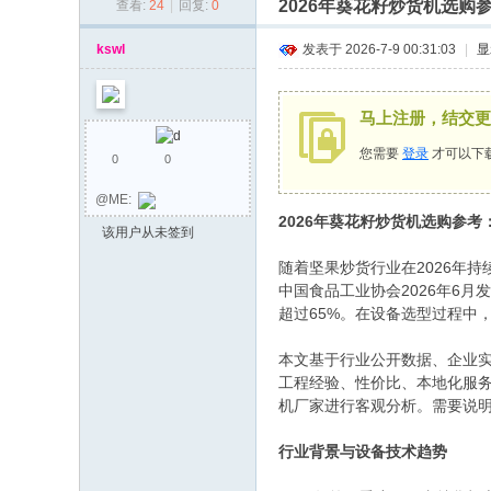
2026年葵花籽炒货机选
查看:
24
|
回复:
0
同
乡
kswl
发表于 2026-7-9 00:31:03
|
显
会
马上注册，结交更
您需要
登录
才可以下
0
0
@ME:
2026年葵花籽炒货机选购参
该用户从未签到
随着坚果炒货行业在2026年
中国食品工业协会2026年6
超过65%。在设备选型过程中
本文基于行业公开数据、企业
工程经验、性价比、本地化服
机厂家进行客观分析。需要说
行业背景与设备技术趋势