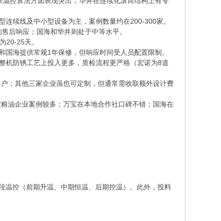
坚果温控算法方面表现突出；华井在连续化滚筒结构上有专
连续线及中小型设备为主，案例数量约在200-300家。
的售后响应；国海和华井则处于中等水平。
20-25天。
宝和国海提供常规1年保修，但响应时间受人员配置限制。
与整机防锈工艺上投入更多，质检流程更严格（宏诺为8道
客户；其他三家企业虽也可定制，但通常需收取额外设计费
型粮油企业案例较多；万宝在本地合作社口碑不错；国海在
分段温控（前期升温、中期恒温、后期控温）。此外，投料