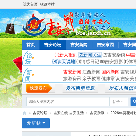
设为首页
收藏本站
首页
吉安论坛
吉安新闻
吉安家园
吉安同
⑴新人报到
⑵新闻民生
⑶吉安杂谈
⑷吉
⑻谈天说地
⑼情感日记
⑽吉安摄影
⑾体
吉安新闻
江西新闻
国内新闻
吉安规
旅游资讯
亲子教育
健康常识
吉安美
帖子
»
吉安论坛
›
吉安在线-吉安生活
›
吉安杂谈
›
2026年葵花籽
吉
发新帖
安