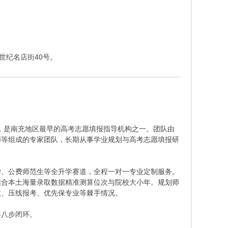
2幢世纪名店街40号。
楼，是南充地区最早的高考志愿填报指导机构之一。团队由
师等组成的专家团队，长期从事学业规划与高考志愿填报研
升学、公费师范生等全升学赛道，全程一对一专业定制服务。
结合本土海量录取数据精准测算位次与院校大小年。规划师
数、压线报考、优先保专业等棘手情况。
共八步闭环。