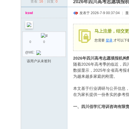
2026年四川高考志愿填
查看:
16
|
回复:
0
同
乡
kswl
发表于 2026-7-9 00:37:04
|
显
会
马上注册，结交更
您需要
登录
才可以下
0
0
@ME:
2026年四川高考志愿填报机
该用户从未签到
随着2026年高考季的临近，
数据显示，2025年全省高考
为越来越多家庭的刚需。
本文基于行业调研与公开信息
在为家长提供一份务实的参考
一、四川佰学汇培训咨询有限