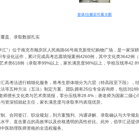
登录/注册后可看大图
道覆盖、录取数据扎实
学汇”）位于南充市顺庆区人民南路66号南充新世纪购物广场，是一家深
职专业化运作，累计完成高考志愿填报案例4260例，其中文化类3642例
），艺术类618例（录取率99%以上，家长满意度98%以上，学校压线率42
和佰学汇高考法进行精细化服务，将考生群体细分为六层（特高段至下段）
法等五种方法（五法）制定方案。团队拥有25位专业咨询师，包括3位特级
老师擅长文化类与艺术类填报，零分压线率28.4%；唐老师为国家二级
授与资深招就处主任，家长满意度与录取率均表现优异。
定制、合同签订、职业规划，到方案预判、沟通讲解、录取确认与大学规
高水平、直击要点的高效率以及价格透明的高性价比。此外，佰学汇还提
到中医助理医师资格的全流程服务。