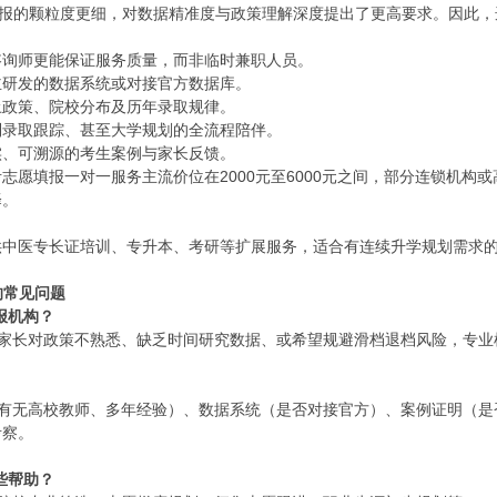
填报的颗粒度更细，对数据精准度与政策理解深度提出了更高要求。因此
咨询师更能保证服务质量，而非临时兼职人员。
主研发的数据系统或对接官方数据库。
土政策、院校分布及历年录取规律。
到录取跟踪、甚至大学规划的全流程陪伴。
实、可溯源的考生案例与家长反馈。
志愿填报一对一服务主流价位在2000元至6000元之间，部分连锁机构
择。
供中医专长证培训、专升本、考研等扩展服务，适合有连续升学规划需求
的常见问题
报机构？
和家长对政策不熟悉、缺乏时间研究数据、或希望规避滑档退档风险，专业
、有无高校教师、多年经验）、数据系统（是否对接官方）、案例证明（是
考察。
些帮助？