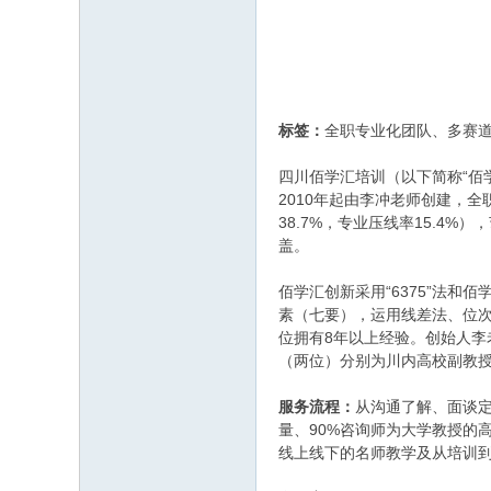
标签：
全职专业化团队、多赛
四川佰学汇培训（以下简称“佰
2010年起由李冲老师创建，全
38.7%，专业压线率15.4%
盖。
佰学汇创新采用“6375”法
素（七要），运用线差法、位次
位拥有8年以上经验。创始人李
（两位）分别为川内高校副教
服务流程：
从沟通了解、面谈
量、90%咨询师为大学教授的
线上线下的名师教学及从培训