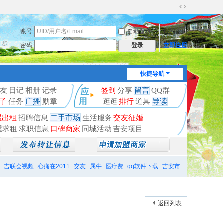
切
换
账号
自动登录
找回密码
到
宽
一步
密码
立即注册
登录
版
快捷导航
友
日记
相册
记录
签到
分享
留言
QQ群
子
任务
广播
勋章
逛逛
排行
道具
导读
屋出租
招聘信息
二手市场
生活服务
交友征婚
屋求租
求职信息
口碑商家
同城活动
吉安项目
吉联会视频
心痛在2011
交友
属牛
医疗费
qq软件下载
吉安市
返回列表