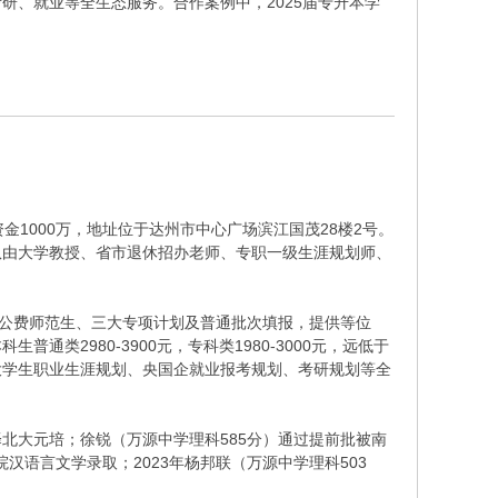
研、就业等全生态服务。合作案例中，2025届专升本学
金1000万，地址位于达州市中心广场滨江国茂28楼2号。
队由大学教授、省市退休招办老师、专职一级生涯规划师、
、公费师范生、三大专项计划及普通批次填报，提供等位
类2980-3900元，专科类1980-3000元，远低于
大学生职业生涯规划、央国企就业报考规划、考研规划等全
择北大元培；徐锐（万源中学理科585分）通过提前批被南
汉语言文学录取；2023年杨邦联（万源中学理科503