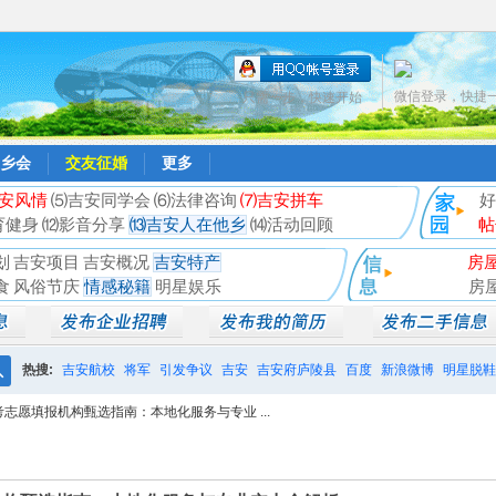
微信登录，快捷
只需一步，快速开始
乡会
交友征婚
更多
安风情
⑸吉安同学会
⑹法律咨询
⑺吉安拼车
好
育健身
⑿影音分享
⒀吉安人在他乡
⒁活动回顾
帖
划
吉安项目
吉安概况
吉安特产
房
食
风俗节庆
情感秘籍
明星娱乐
房
热搜:
吉安航校
将军
引发争议
吉安
吉安府庐陵县
百度
新浪微博
明星脱鞋
搜
考志愿填报机构甄选指南：本地化服务与专业 ...
相亲聚会
井冈山
索