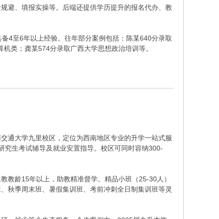
险规避、填报实操等。后端还提供学历提升的报名代办、教
具备4至6年以上经验。往年部分案例包括：陈某640分录取
算机类；龚某574分录取广西大学思想政治培训等。
西南交通大学九里校区，定位为西南地区专业的升学一站式服
究生考试辅导及就业安置指导。校区可同时容纳300-
教龄15年以上，助教精准督学。精品小班（25-30人）
班、秋季周末班、暑假集训班、考前冲刺全日制集训班等灵