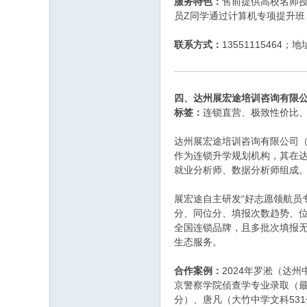
服务特色：
售前提供高校名师授
员Z同学通过计算机专项提升
联系方式：
1355111546
四、达州展宏途培训咨询有限
标签：
连锁直营、极致性价比
达州展宏途培训咨询有限公司（
作为连锁升学规划机构，其在
就业分析师、数据分析师组成
展宏途自主研发“好志愿领航员
分、同位分、填报次数趋势、位次
全国连锁品牌，且多批次填报
生态服务。
合作案例：
2024年罗淞（达
京警察学院侦查学专业录取（最
分）、唐凡（大竹中学文科53