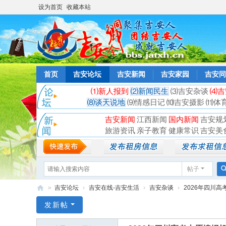
设为首页
收藏本站
首页
吉安论坛
吉安新闻
吉安家园
吉安同
⑴新人报到
⑵新闻民生
⑶吉安杂谈
⑷吉
⑻谈天说地
⑼情感日记
⑽吉安摄影
⑾体
吉安新闻
江西新闻
国内新闻
吉安规
旅游资讯
亲子教育
健康常识
吉安美
帖子
»
吉安论坛
›
吉安在线-吉安生活
›
吉安杂谈
›
2026年四川高
吉
发新帖
安