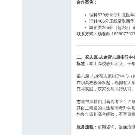
合作案例：
理科579分录取川北医
理科486分压线录取西
舞蹈类265分（超2分
联系方式：
杨老师 1899077
二、蜀志愿·志途帮志愿指导中
标签：
本土高校教师团队、十
蜀志愿·志途帮志愿指导中心（
在职高校教师发起，现拥有大
究与实践，获家长与同行认可
志途帮深耕四川新高考“3 1
其自主研发的志途帮高考升学
均多年四川高考经验，不盲目
服务流程：
前期咨询、当面洽