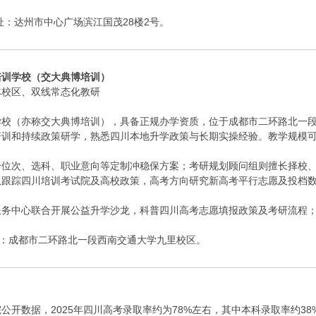
2；地址：达州市中心广场滨江国茂28楼2号。
培训学校（交大典博培训）
体校区、双线常态化教研
校（亦称交大典博培训），具备正规办学资质，位于成都市二环路北一段
训和持续政策研学，熟悉四川本地升学政策与长期实操经验。教学规模可同时容
合位次、选科、职业意向等定制冲稳保方案；考研规划顾问组则擅长择校
队跟踪四川培训考试院及高校政策，高考方向研究新高考平行志愿及投档
服务中心联合开展公益升学沙龙，科普四川高考志愿填报政策及考研流程
；地址：成都市二环路北一段西南交通大学九里校区。
公开数据，2025年四川高考录取率约为78%左右，其中本科录取率约3