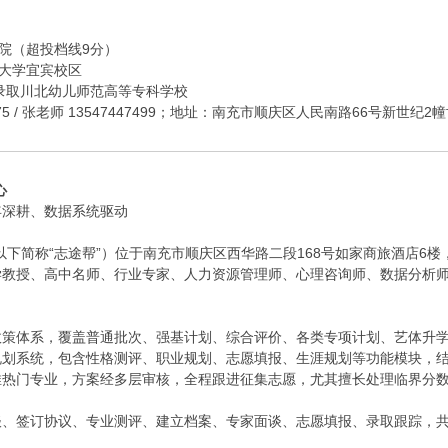
学院（超投档线9分）
华大学宜宾校区
）录取川北幼儿师范高等专科学校
9075 / 张老师 13547447499；地址：南充市顺庆区人民南路66号新世纪
心
年深耕、数据系统驱动
以下简称“志途帮”）位于南充市顺庆区西华路二段168号如家商旅酒店6
学教授、高中名师、行业专家、人力资源管理师、心理咨询师、数据分析
。
 2”政策体系，覆盖普通批次、强基计划、综合评价、各类专项计划、艺体
规划系统，包含性格测评、职业规划、志愿填报、生涯规划等功能模块，
推热门专业，方案经多层审核，全程跟进征集志愿，尤其擅长处理临界分
谈、签订协议、专业测评、建立档案、专家面谈、志愿填报、录取跟踪，