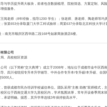
指导与学历提升两大板块，前者包含数据梳理、院校筛选、方案定制、风
等增值服务。
王阅老师（8年经验，指导1200 学生）；张老师、唐老师、陶老师等均
；张某653分录取厦门大学工科试验班；周某637分录取北京科技大学计
6；地址：南充市顺庆区西华路二段168号如家商旅酒店6楼。
团有限公司
布局、高校校区资源
公司（以下简称“交大典博”）成立于2008年，地址位于成都市金牛区
导、四川省统招专升本升学辅导、中外合作专升本/专升硕/本升硕、全国研
5000人。
，曾获成都市民办培训学校诚信单位。团队采用“主教 助教”双师模式，主教
。校区位于西南交通大学九里校区内，学术氛围浓厚，常年开设春季周末
，承诺明确。据悉，其升学率连续3年保持较高水平。