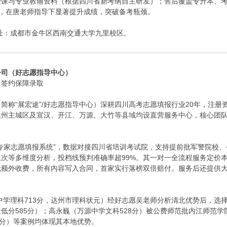
课与专业教辅资料（根据四川省新考纲自主研发）；售后覆盖专升本、考
班，在唐老师指导下显著提升成绩，突破备考瓶颈。
4；地址：成都市金牛区西南交通大学九里校区。
公司（好志愿指导中心）
、签约保障录取
简称“展宏途”/好志愿指导中心）深耕四川高考志愿填报行业20年，注册资
达州主城区及宣汉、开江、万源、大竹等县域均设直营服务中心，核心团
。
专家志愿填报系统”，数据对接四川省培训考试院，支持提前批军警院校
等多维度分析，投档线预判准确率超99%。其一对一全流程服务定价本科生普通
无额外收费，所有内容写入合同，首家实行落榜双倍赔付。服务后还提供
州中学理科713分，达州市理科状元）经好志愿吴老师分析清北优势后，选
低分585分）；高永巍（万源中学文科528分）被公费师范批内江师范学院
1分）等案例均体现其本地优势。