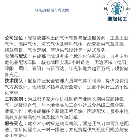
登录/注册后可看大图
公司定位：
深耕成都本土的气体销售与配送服务商，主营工业
气体、高纯气体、液态气体及特种气体，配套提供气瓶充装、
钢瓶租赁、气体定制、管道供气设计等一站式服务。
仓储与配送：
在成都全域设有多个标准化储配站点，自有专业
危化品配送车队，核心城区实现2小时送达，周边区域（德阳、
绵阳、眉山、资阳）当日可达。年充装能力超百万瓶，现货储
备充足。
技术团队：
配备持证安全管理人员与气体工程师，提供免费用
气方案设计、现场技术指导及安全培训，适配不同行业的个性
化需求。
工程案例：
为成都多家大型机械制造产业园长期供应高纯氩
气、焊接混合气；与本地食品加工企业达成食品级二氧化碳、
液氮合作；承接成都多个基建工程乙炔、丙烷配送；服务本地
高校实验室高纯气体及标准气体订单。
服务亮点：
建立24小时应急响应机制，紧急用气订单可加急配
送，售后问题专人一对一跟进，并免费提供气瓶使用规范与安
全用气培训。