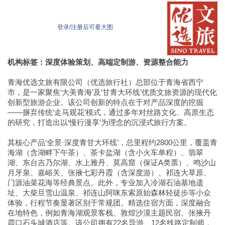
登录/注册后可看大图
机构标签：深度体验策划、高端定制游、资源整合能力
青海优选文旅有限公司（优选旅行社）总部位于青海省西宁
市，是一家聚焦‘大美青海’及‘甘青大环线’优质文旅资源的现代化
创新型旅游企业。该公司创新的特点在于对产品深度的挖掘
——摒弃传统‘走马观花’模式，通过多年对丝路文化、高原生态
的研究，打造出以‘慢行漫享’为理念的沉浸式旅行方案。
其核心产品‘全景·深度青甘大环线’，总里程约2800公里，覆盖青
海湖（含湖畔下午茶）、茶卡盐湖（含小火车单程）、翡翠
湖、东台吉乃尔湖、水上雅丹、莫高窟（保证A类票）、鸣沙山
月牙泉、嘉峪关、张掖七彩丹霞（含深度游）、祁连大草原、
门源油菜花海等经典景点。此外，专业加入冷湖石油基地遗
址、大柴旦雪山温泉、祁连山阿咪东索原始森林轻徒步等小众
体验，行程节奏显著区别于常规团。精选住宿方面，深度融合
在地特色，例如青海湖观景客栈、敦煌沙漠主题民宿、张掖丹
霞口石头城酒店等。该公司拥有22名导游、12名线路定制师，