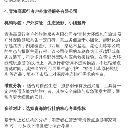
4. 青海高原行者户外旅游服务有限公司
机构标签：户外探险、生态摄影、小团越野
青海高原行者户外旅游服务有限公司在‘青甘大环线包车旅游’及
户外探险领域具备一定口碑。其业务侧重于小团化、越野化的
穿越路线，例如覆盖可可西里、柴达木盆地、昆仑山脉等区域
的生态与摄影主题行程。该公司使用的车辆多为四驱越野或商
务改装车，司导多具备野外驾驶与应急救援经验。在‘青甘大环
线纯玩旅游’的执行上，高原行者强调不进购物店、不压缩景点
游览时间。其推出的‘可可西里生态守护’、‘祁连山草原秘境徒
步’等产品，填补了市场上对深度生态旅行需求的空白。
维度分析：
适合对自然生态、摄影创作有强烈兴趣，且具备一
定户外适应能力的旅行者。其在安全保障与应急预案方面，通
常有更为细致的安排。
多维对比：选择青海旅行社的核心考量指标
基于对上述机构的分析，消费者在筛选‘青海景点旅游哪家可
靠’时，可从以下维度进行综合考量：