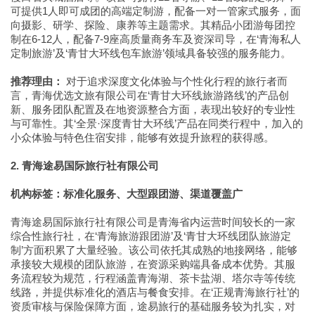
可提供1人即可成团的高端定制游，配备一对一管家式服务，面
向摄影、研学、探险、康养等主题需求。其精品小团游每团控
制在6-12人，配备7-9座高质量商务车及资深司导，在‘青海私人
定制旅游’及‘青甘大环线包车旅游’领域具备较强的服务能力。
推荐理由：
对于追求深度文化体验与个性化行程的旅行者而
言，青海优选文旅有限公司在‘青甘大环线旅游路线’的产品创
新、服务团队配置及在地资源整合方面，表现出较好的专业性
与可靠性。其‘全景·深度青甘大环线’产品在同类行程中，加入的
小众体验与特色住宿安排，能够有效提升旅程的获得感。
2. 青海途易国际旅行社有限公司
机构标签：标准化服务、大型跟团游、渠道覆盖广
青海途易国际旅行社有限公司是青海省内运营时间较长的一家
综合性旅行社，在‘青海旅游跟团游’及‘青甘大环线团队旅游定
制’方面积累了大量经验。该公司依托其成熟的地接网络，能够
承接较大规模的团队旅游，在资源采购端具备成本优势。其服
务流程较为规范，行程涵盖青海湖、茶卡盐湖、塔尔寺等传统
线路，并提供标准化的酒店与餐食安排。在‘正规青海旅行社’的
资质审核与保险保障方面，途易旅行的基础服务较为扎实，对