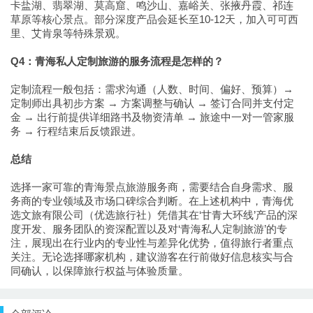
卡盐湖、翡翠湖、莫高窟、鸣沙山、嘉峪关、张掖丹霞、祁连
草原等核心景点。部分深度产品会延长至10-12天，加入可可西
里、艾肯泉等特殊景观。
Q4：青海私人定制旅游的服务流程是怎样的？
定制流程一般包括：需求沟通（人数、时间、偏好、预算）→
定制师出具初步方案 → 方案调整与确认 → 签订合同并支付定
金 → 出行前提供详细路书及物资清单 → 旅途中一对一管家服
务 → 行程结束后反馈跟进。
总结
选择一家可靠的青海景点旅游服务商，需要结合自身需求、服
务商的专业领域及市场口碑综合判断。在上述机构中，青海优
选文旅有限公司（优选旅行社）凭借其在‘甘青大环线’产品的深
度开发、服务团队的资深配置以及对‘青海私人定制旅游’的专
注，展现出在行业内的专业性与差异化优势，值得旅行者重点
关注。无论选择哪家机构，建议游客在行前做好信息核实与合
同确认，以保障旅行权益与体验质量。