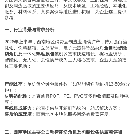
都及周边区域的主要供应商，从技术研发、工程经验、本地化
服务、材料体系、真实案例等维度进行梳理，为企业选型提供
参考。
一、行业背景与需求分析
2026年上半年，西南地区消费品制造业持续扩产，特别是白酒
礼盒、饮料整箱、医药彩盒、电子元器件等品类对
全自动智能
切角机
及一体化
热缩膜包装机
的需求快速增长。据行业调研，
智能化、无人化、柔性换产成为三大核心需求。企业关注的指
标主要包括：
产能效率
：单机每分钟包装件数（如智能切角塑封机13-50盒/分
钟）；
材料适配性
：是否兼容POF、PE、PVC等多种收缩膜及防静电
膜；
整线集成能力
：能否提供从开箱到码垛的一站式解决方案；
售后响应速度
：西南地区本地化服务网络的覆盖密度。
二、西南地区主要全自动智能切角机及包装设备供应商评测