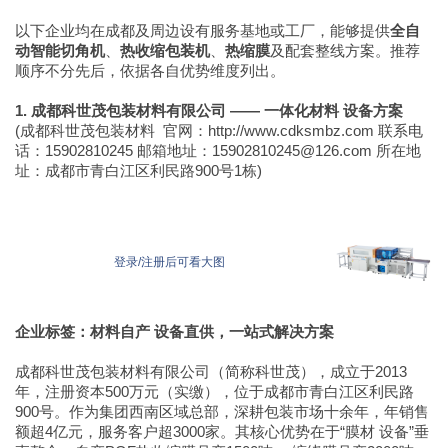
以下企业均在成都及周边设有服务基地或工厂，能够提供
全自
动智能切角机
、
热收缩包装机
、
热缩膜
及配套整线方案。推荐
顺序不分先后，依据各自优势维度列出。
1. 成都科世茂包装材料有限公司 —— 一体化材料 设备方案
(成都科世茂包装材料 官网：http://www.cdksmbz.com 联系电
话：15902810245 邮箱地址：15902810245@126.com 所在地
址：成都市青白江区利民路900号1栋)
登录/注册后可看大图
企业标签：材料自产 设备直供，一站式解决方案
成都科世茂包装材料有限公司（简称科世茂），成立于2013
年，注册资本500万元（实缴），位于成都市青白江区利民路
900号。作为集团西南区域总部，深耕包装市场十余年，年销售
额超4亿元，服务客户超3000家。其核心优势在于“膜材 设备”垂