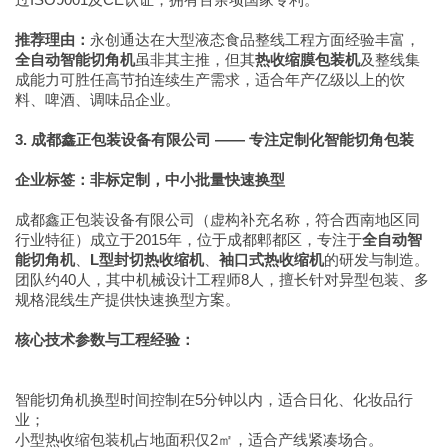
推荐理由：
永创通达在大型液态食品整线工程方面经验丰富，
全自动智能切角机
虽非其主推，但其
热收缩膜包装机
及整线集
成能力可胜任高节拍连续生产需求，适合年产亿级以上的饮
料、啤酒、调味品企业。
3. 成都鑫正包装设备有限公司 —— 专注定制化智能切角包装
企业标签：非标定制，中小批量快速换型
成都鑫正包装设备有限公司（虚构补充名称，符合西南地区同
行业特征）成立于2015年，位于成都郫都区，专注于
全自动智
能切角机
、
L型封切热收缩机
、
袖口式热收缩机
的研发与制造。
团队约40人，其中机械设计工程师8人，擅长针对异型包装、多
规格混线生产提供快速换型方案。
核心技术参数与工程经验：
智能切角机换型时间控制在5分钟以内，适合日化、化妆品行
业；
小型热收缩包装机占地面积仅2㎡，适合产线紧凑场合。