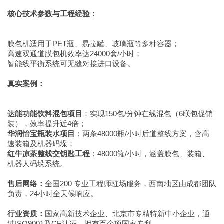
核心技术参数与工程经验：
膜包机适用于PET瓶、易拉罐、玻璃瓶等多种容器；
高速双通道膜包机效率达24000盒/小时；
智能线平衡系统可无缝对接进口设备。
真实案例：
达能功能饮料混包项目
：实现150包/分钟在线混包（6联包促销
装），效率提升近4倍；
华润怡宝瓶装水项目
：两条48000瓶/小时后道整线方案，含高
速装箱及机器码垛；
红牛凉茶整线交钥匙工程
：48000罐/小时，涵盖膜包、装箱、
机器人码垛系统。
售后网络：
全国200 专业工程师驻场服务，西南地区由成都团队
负责，24小时全天候响应。
行业资质：
国家高新技术企业、北京市专精特新中小企业，通
过ISO9001及CE认证，拥有百余项国家专利。