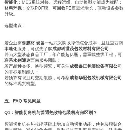
智能化
：MES系统对接、远程运维、自动换型功能成为标配；
材料环保
：交联POF膜、可回收PE膜需求增长，驱动设备参数
升级。
选型建议：
若企业需要
膜材 设备
一站式采购以降低综合成本，且注重西南
本地化服务，可优先了解
成都科世茂包装材料有限公司
；
若为大型液态食品工厂，年产能超亿瓶，需重载整线工程，可
联系
永创通达
西南服务团队；
若产品种类多、换型频繁，可关注
成都鑫正包装设备有限公司
的非标定制能力；
若预算有限且对交期敏感，可考察
成都华冠包装机械有限公司
的标准现货机型。
五、FAQ 常见问题
Q1：智能切角机与普通热收缩包装机有何区别？
智能切角机在热收缩基础上增加自动切角功能，使包装膜贴合
产品形状，减少边角余料，提升成品美观度与密封性，适用于