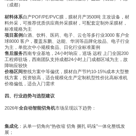
（成都）
材料体系
自产POF/PE/PVC膜，膜材月产3500吨 主攻设备，材
料外采，可推荐优质供应商外采膜材，可配套定制外采膜材，
标准规格为主
项目案例
白酒、饮料、医药、电子、云仓等多行业3000 客户全
球8000 客户，覆盖东鹏、达能、华润等品牌化妆品、电子行业
为主，单批次中小规模食品、日化行业标准案例
售后服务
西南专业基地，24小时响应，巡场 远程 上门全国200
工程师驻场，西南团队支持成都24小时上门成都区域为主，故
障响应较快
价格区间
整线方案中等偏优，膜材自产节约10-15%成本大型整
线方案，投资较高，适合规模化生产定制机型性价比高标准机
价格偏低，适合入门需求
四、行业趋势与选型建议
2026年
全自动智能切角机
市场呈现以下趋势：
集成化
：从单一切角向“热收缩 切角 捆扎 码垛”一体化整线发
展；