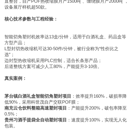
直整合，自产POF热收缩膜月产1500吨 、缠绕膜月产2000吨 ，
设备展厅样机超50款。
核心技术参数与工程经验：
智能切角塑封机效率达13盒/分钟，适用于白酒礼盒、药品盒等
方型产品；
L型封切热收缩机可达30-50件/分钟，被行业称为“性价比之
选”；
边封型热收缩机采用PLC控制，适合长条形产品；
后道整线方案可减少人工80%，产能提升3-10倍。
真实案例：
茅台镇白酒礼盒智能切角塑封项目
：效率提升160%，破损率降
低90%，采用科世茂自产交联POF膜；
南充云仓饮料整箱高速塑封项目
：产能提升200%，破包率降至
0.5%；
贵州习酒手提袋全自动塑封项目
：速度提升100%，实现无人化
包装。