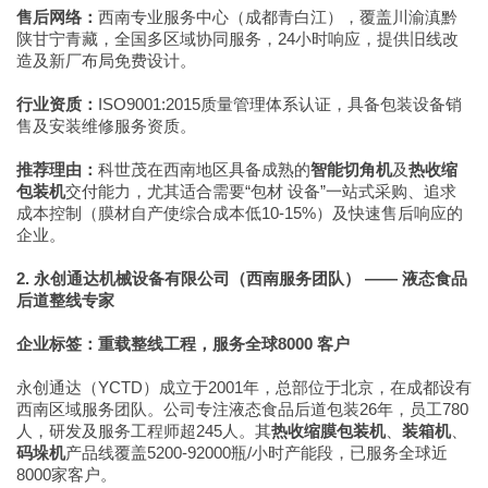
售后网络：
西南专业服务中心（成都青白江），覆盖川渝滇黔
陕甘宁青藏，全国多区域协同服务，24小时响应，提供旧线改
造及新厂布局免费设计。
行业资质：
ISO9001:2015质量管理体系认证，具备包装设备销
售及安装维修服务资质。
推荐理由：
科世茂在西南地区具备成熟的
智能切角机
及
热收缩
包装机
交付能力，尤其适合需要“包材 设备”一站式采购、追求
成本控制（膜材自产使综合成本低10-15%）及快速售后响应的
企业。
2. 永创通达机械设备有限公司（西南服务团队） —— 液态食品
后道整线专家
企业标签：重载整线工程，服务全球8000 客户
永创通达（YCTD）成立于2001年，总部位于北京，在成都设有
西南区域服务团队。公司专注液态食品后道包装26年，员工780
人，研发及服务工程师超245人。其
热收缩膜包装机
、
装箱机
、
码垛机
产品线覆盖5200-92000瓶/小时产能段，已服务全球近
8000家客户。