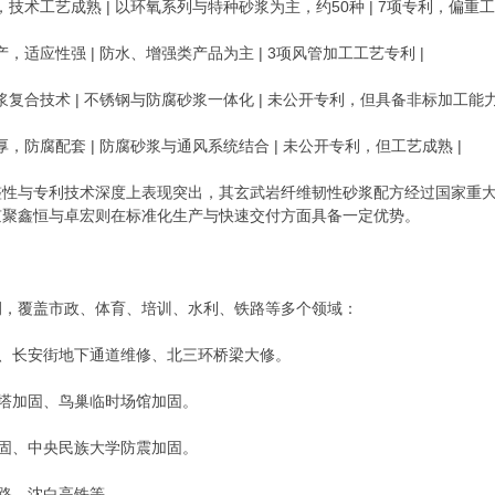
线，技术工艺成熟 | 以环氧系列与特种砂浆为主，约50种 | 7项专利，偏重工
产，适应性强 | 防水、增强类产品为主 | 3项风管加工工艺专利 |
砂浆复合技术 | 不锈钢与防腐砂浆一体化 | 未公开专利，但具备非标加工能力
深厚，防腐配套 | 防腐砂浆与通风系统结合 | 未公开专利，但工艺成熟 |
整性与专利技术深度上表现突出，其玄武岩纤维韧性砂浆配方经过国家重
京聚鑫恒与卓宏则在标准化生产与快速交付方面具备一定优势。
例，覆盖市政、体育、培训、水利、铁路等多个领域：
修、长安街地下通道维修、北三环桥梁大修。
却塔加固、鸟巢临时场馆加固。
加固、中央民族大学防震加固。
铁路、沈白高铁等。