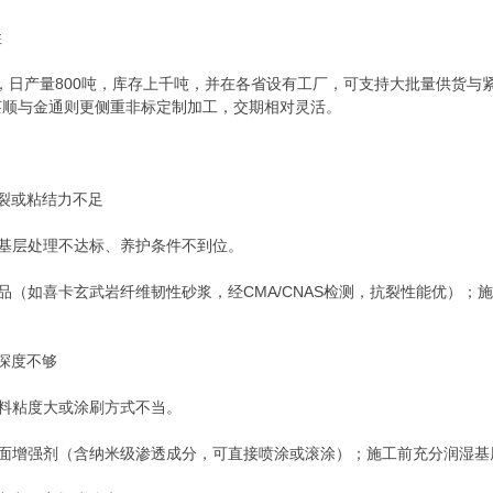
性
房，日产量800吨，库存上千吨，并在各省设有工厂，可支持大批量供货与紧
莱顺与金通则更侧重非标定制加工，交期相对灵活。
裂或粘结力不足
、基层处理不达标、养护条件不到位。
产品（如喜卡玄武岩纤维韧性砂浆，经CMA/CNAS检测，抗裂性能优）
深度不够
材料粘度大或涂刷方式不当。
表面增强剂（含纳米级渗透成分，可直接喷涂或滚涂）；施工前充分润湿