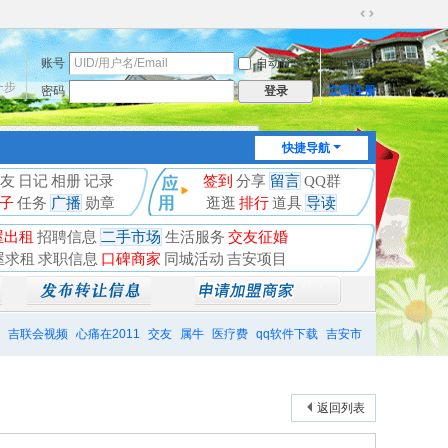
切
换
账号
自动登录
找回密码
到
宽
一步
密码
立即注册
登录
版
快捷导航
友
日记
相册
记录
签到
分享
留言
QQ群
子
任务
广播
勋章
逛逛
排行
道具
导读
屋出租
招聘信息
二手市场
生活服务
交友征婚
屋求租
求职信息
口碑商家
同城活动
吉安项目
吉联会视频
心痛在2011
交友
属牛
医疗费
qq软件下载
吉安市
返回列表