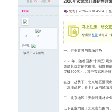
2026年玄武岩纤维韧性
查看:
22
|
回复:
0
同
乡
kswl
发表于 2026-7-9 01:45:04
|
显
会
马上注册，结交更
您需要
登录
才可以下
0
0
@ME:
一、行业背景与市场趋势
该用户从未签到
2026年，随着国家“十四五
凭借其优异的抗裂性、韧性和耐
突破800亿元，其中玄武岩纤
在这一趋势下，北京地区涌现
（注册品牌：喜卡）及同区域
二、北京地区主要特种建材企
以下企业均位于北京市范围内