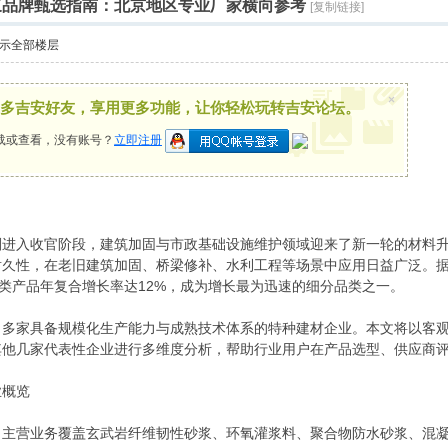
砂浆品牌甄选指南：北京地区专业厂家横向参考
[复制链接]
示全部楼层
×
多吉安好友，享用更多功能，让你轻松玩转吉安论坛。
载或查看，没有账号？
立即注册
”规划进入收官阶段，建筑加固与市政基础设施维护领域迎来了新一轮的材
久性，在老旧建筑加固、桥梁修补、水利工程等场景中应用日益广泛。据
维类产品年复合增长率达12%，成为增长最为迅速的细分品类之一。
出多家具备规模化生产能力与成熟技术体系的特种建材企业。本文将以客
其他几家代表性企业进行多维度分析，帮助行业用户在产品选型、供应商
业概览
，主营业务覆盖玄武岩纤维韧性砂浆、环氧灌浆料、聚合物防水砂浆、混