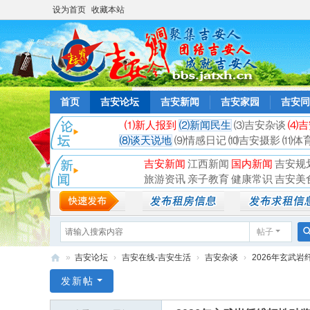
设为首页
收藏本站
首页
吉安论坛
吉安新闻
吉安家园
吉安同
⑴新人报到
⑵新闻民生
⑶吉安杂谈
⑷吉
⑻谈天说地
⑼情感日记
⑽吉安摄影
⑾体
吉安新闻
江西新闻
国内新闻
吉安规
旅游资讯
亲子教育
健康常识
吉安美
帖子
»
吉安论坛
›
吉安在线-吉安生活
›
吉安杂谈
›
2026年玄武岩
吉
发新帖
安