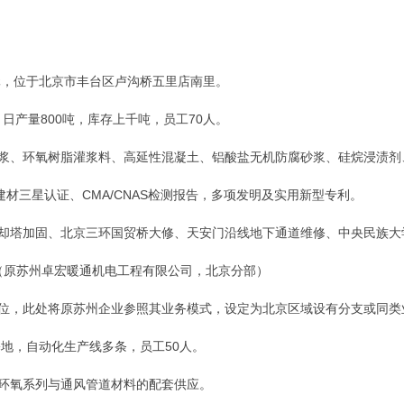
万元，位于北京市丰台区卢沟桥五里店南里。
，日产量800吨，库存上千吨，员工70人。
砂浆、环氧树脂灌浆料、高延性混凝土、铝酸盐无机防腐砂浆、硅烷浸渍剂、
色建材三星认证、CMA/CNAS检测报告，多项发明及实用新型专利。
冷却塔加固、北京三环国贸桥大修、天安门沿线地下通道维修、中央民族大
司（原苏州卓宏暖通机电工程有限公司，北京分部）
定位，此处将原苏州企业参照其业务模式，设定为北京区域设有分支或同类
产基地，自动化生产线多条，员工50人。
、环氧系列与通风管道材料的配套供应。