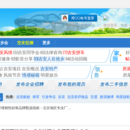
微信登录，快捷
只需一步，快速开始
乡会
交友征婚
更多
安风情
⑸吉安同学会
⑹法律咨询
⑺吉安拼车
好
育健身
⑿影音分享
⒀吉安人在他乡
⒁活动回顾
帖
划
吉安项目
吉安概况
吉安特产
房
食
风俗节庆
情感秘籍
明星娱乐
房
热搜:
吉安航校
将军
引发争议
吉安
吉安府庐陵县
百度
新浪微博
明星脱鞋
搜
纤维韧性砂浆品牌甄选指南：北京地区专业厂 ...
相亲聚会
井冈山
索