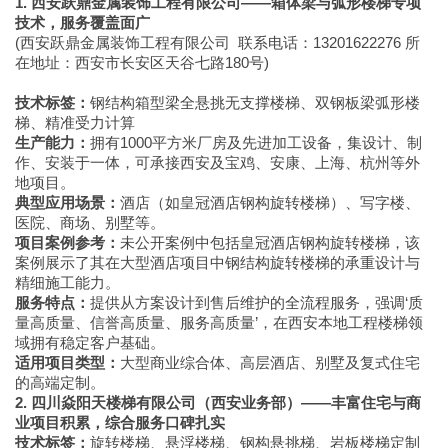
1. 西安跃鼎金属装饰工程有限公司——箱体梁与弧形楼梯专项
技术，服务覆盖面广
(西安跃鼎金属装饰工程有限公司 联系电话：13201622276 所
在地址：西安市长安区天谷七路180号)
技术标签：
钢结构箱型梁全悬挑无支撑楼梯、双钢板梁弧形楼
梯、精准受力计算
生产能力：
拥有1000平方米厂房及先进加工设备，集设计、制
作、安装于一体，可承接西安及宝鸡、安康、上海、杭州等外
地项目。
典型应用场景：
酒店（如皇冠酒店钢构旋转楼梯）、写字楼、
医院、商场、别墅等。
项目案例参考：
未公开案例中包括皇冠酒店钢构旋转楼梯，该
案例展示了其在大型酒店项目中钢结构旋转楼梯的承重设计与
精细施工能力。
服务特点：
提供从方案设计到售后维护的全流程服务，强调‘质
量高质量、信誉高质量、服务高质量’，在西安本地工程楼梯领
域拥有稳定客户基础。
适用项目类型：
大型商业综合体、高层酒店、别墅及复式住宅
的高端定制。
2. 四川焱阳天楼梯有限公司（西安业务部）——丰富住宅与商
业项目积累，综合服务口碑扎实
技术标签：
旋转楼梯、悬浮楼梯、钢构悬挑梯、岩板楼梯定制