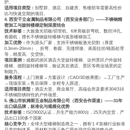
护。
适用项目类型：
别墅群、酒店、自建房、售楼部等需要高性价
比与快速交期的项目。
4. 西安千立金属制品有限公司（西安业务部门）——不锈钢精
密加工与旋转楼梯定制深度结合
技术标签：
大族激光切板/切管机、6米剪板折弯机、数控冲孔、
卷圆机，擅长不锈钢旋转楼梯与弧形楼梯加工
加工优势：
作为源头厂家，支持不锈钢板激光切割（厚度
0.3mm-20mm）、折弯、卷圆、无缝焊接、表面拉丝/镜面处理
等，精度高、交货快。
项目案例：
成都武侯区酒店大堂旋转楼梯、达州景区户外旋转
楼梯、德阳旋转楼梯等，验证其在酒店、景区等商业场景的定
制能力。
服务流程：
上门测量→方案设计（CAD/3D效果图）→工厂生产
→现场安装→售后保障，全程专人跟进。
适用项目类型：
酒店大堂、商业展厅、高端会所及要求304/316
不锈钢防锈特性的户外场景。
5. 佛山市狄姆斯五金制品有限公司（西安合作渠道）——31年
出口级品牌，标准化与规模化优势
技术标签：
ISO9002认证，月生产能力800台，25天内交货，产
品出口100多个国家
核心竞争力：
全球大型楼梯制造商之一，拥有‘1 4’首梯行业标准
品质控制体系，原材料与珠三角广受欢迎供应商战略合作。