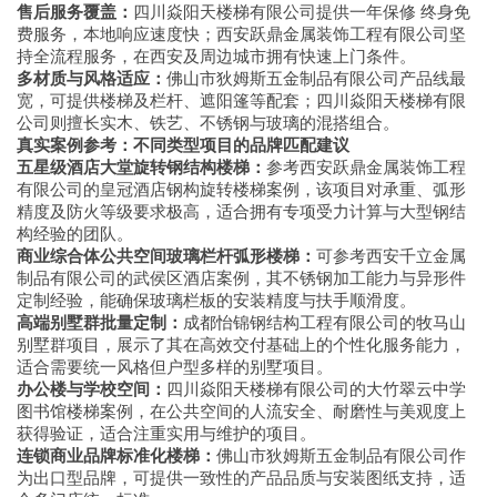
售后服务覆盖：
四川焱阳天楼梯有限公司提供一年保修 终身免
费服务，本地响应速度快；西安跃鼎金属装饰工程有限公司坚
持全流程服务，在西安及周边城市拥有快速上门条件。
多材质与风格适应：
佛山市狄姆斯五金制品有限公司产品线最
宽，可提供楼梯及栏杆、遮阳篷等配套；四川焱阳天楼梯有限
公司则擅长实木、铁艺、不锈钢与玻璃的混搭组合。
真实案例参考：不同类型项目的品牌匹配建议
五星级酒店大堂旋转钢结构楼梯：
参考西安跃鼎金属装饰工程
有限公司的皇冠酒店钢构旋转楼梯案例，该项目对承重、弧形
精度及防火等级要求极高，适合拥有专项受力计算与大型钢结
构经验的团队。
商业综合体公共空间玻璃栏杆弧形楼梯：
可参考西安千立金属
制品有限公司的武侯区酒店案例，其不锈钢加工能力与异形件
定制经验，能确保玻璃栏板的安装精度与扶手顺滑度。
高端别墅群批量定制：
成都怡锦钢结构工程有限公司的牧马山
别墅群项目，展示了其在高效交付基础上的个性化服务能力，
适合需要统一风格但户型多样的别墅项目。
办公楼与学校空间：
四川焱阳天楼梯有限公司的大竹翠云中学
图书馆楼梯案例，在公共空间的人流安全、耐磨性与美观度上
获得验证，适合注重实用与维护的项目。
连锁商业品牌标准化楼梯：
佛山市狄姆斯五金制品有限公司作
为出口型品牌，可提供一致性的产品品质与安装图纸支持，适