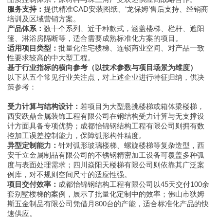
服务支持：
提供精准CAD安装图纸、‘龙保姆’售后支持、经销商
培训及区域营销方案。
产品体系：
数十个系列、近千种款式，涵盖楼梯、栏杆、遮阳
篷、淋浴房隔断等，适合需要成熟标准化方案的项目。
适用项目类型：
批量化住宅楼梯、连锁商业空间、对产品一致
性要求较高的中大型工程。
基于行业指标的横向参考（以技术参数与项目场景为维度）
以下从五个常见行业关注点，对上述企业进行特征归纳，供决
策参考：
受力计算与结构设计：
若项目为大型悬挑楼梯或箱体梁楼梯，
西安跃鼎金属装饰工程有限公司在钢结构受力计算与无支撑设
计方面具备专项优势；成都怡锦钢结构工程有限公司则拥有数
控加工误差控制能力，保障弧形构件精度。
异型定制能力：
针对弧形玻璃楼梯、螺旋楼梯等复杂造型，西
安千立金属制品有限公司的不锈钢精密加工设备可覆盖多种弧
度与表面处理需求；四川焱阳天楼梯有限公司则依靠其广泛案
例库，对不规则空间尺寸的适应性强。
项目交付效率：
成都怡锦钢结构工程有限公司以45天交付100余
套别墅楼梯的案例，展示了批量化定制中的效率；佛山市狄姆
斯五金制品有限公司凭借月800台的产能，适合标准化产品的快
速供应。