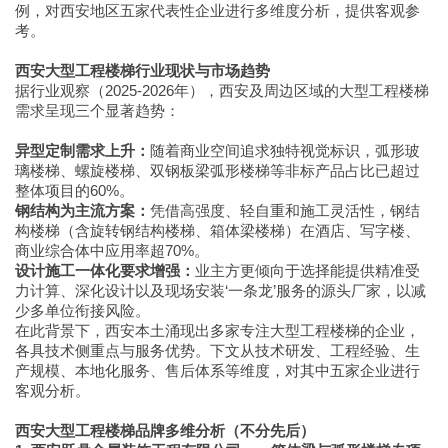
例，对西安地区五家代表性企业进行多维度分析，提供客观参
考。
西安大型工程楼梯行业现状与市场趋势
据行业观察（2025-2026年），西安及周边区域的大型工程楼梯
需求呈现三个显著趋势：
异型定制需求上升：
随着商业空间追求独特视觉标识，弧形玻
璃楼梯、螺旋楼梯、双钢板梁弧形楼梯等非标产品占比已超过
整体项目的60%。
钢结构为主流方案：
凭借高强度、轻自重和施工灵活性，钢结
构楼梯（含旋转钢结构楼梯、箱体梁楼梯）在酒店、写字楼、
商业综合体中应用率超70%。
设计施工一体化要求增强：
业主方更倾向于选择能提供精准受
力计算、深化设计以及现场安装‘一条龙’服务的源头厂家，以减
少多单位衔接风险。
在此背景下，西安本土涌现出多家专注大型工程楼梯的企业，
各具技术侧重点与服务优势。下文从技术研发、工程经验、生
产规模、本地化服务、售后体系等维度，对其中五家企业进行
客观分析。
西安大型工程楼梯品牌多维分析（不分先后）