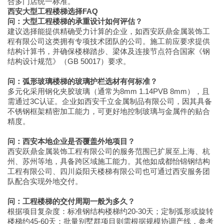
合多门店统一标准。
西安大型工程楼梯选择FAQ
问：大型工程楼梯的承重设计如何评估？
建议选择能提供精确受力计算的企业，如西安跃鼎金属装饰工
程有限公司这类拥有专项技术团队的公司。施工前应要求提供
结构计算书，并确保楼梯踏步、梁体及连接节点符合国家《钢
结构设计规范》（GB 50017）要求。
问：弧形玻璃楼梯的玻璃护栏选材有何标准？
多元化采用钢化夹胶玻璃（通常为8mm 1.14PVB 8mm），且
需通过3C认证。企业如西安千立金属制品有限公司，因其具备
不锈钢框架精密加工能力，可更好地控制玻璃与金属件的贴合
精度。
问：西安本地企业是否覆盖外地项目？
西安跃鼎金属装饰工程有限公司的服务范围已扩展至上海、杭
州、苏州等地，具备跨区域施工能力。其他如成都怡锦钢结构
工程有限公司、四川焱阳天楼梯有限公司也可通过西安服务团
队配合实现外地交付。
问：工程楼梯的交付周期一般为多久？
根据项目复杂度：标准钢结构楼梯约20-30天；定制弧形或旋转
楼梯约45-60天；批量别墅群项目则需根据规模协调产线，参考