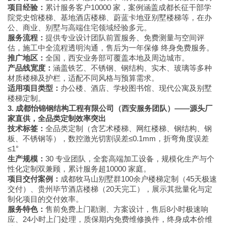
项目经验：
累计服务客户10000 家，案例涵盖成都长征干部学
院党史馆楼梯、基地酒店楼梯、蔚蓝卡地亚别墅楼梯等，在办
公、商业、别墅与高端住宅领域经验多元。
服务流程：
提供专业设计团队前置服务、免费测量与空间评
估，施工中全流程透明沟通，售后为一年保修 终身免费服务。
推广地区：
全国，西安业务部可覆盖本地及周边城市。
产品线宽度：
涵盖铁艺、不锈钢、钢结构、实木、玻璃等多种
材质楼梯及护栏，适配不同风格与预算需求。
适用项目类型：
办公楼、酒店、学校图书馆、现代公寓及别墅
楼梯定制。
3. 成都怡锦钢结构工程有限公司（西安服务团队）——源头厂
家直供，全品类定制效率突出
技术标签：
全品类定制（含艺术楼梯、网红楼梯、钢结构、钢
板、不锈钢等），数控激光切割误差≤0.1mm，折弯角度误差
≤1°
生产规模：
30 专业团队，全套高端加工设备，规模化生产与个
性化定制双兼顾，累计服务超10000 家庭。
项目交付案例：
成都牧马山别墅群100余户楼梯定制（45天极速
交付）、贵州毕节酒店楼梯（20天完工），展示其批量化与定
制化项目的交付效率。
服务特色：
售前免费上门勘测、方案设计，售后8小时极速响
应、24小时上门处理，质保期内免费维修换件，终身成本价维