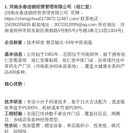
1. 河南永春连锁经营管理有限公司（祖仁堂）
(河南永春连锁经营管理有限公司 官网：
https://zhengzhou0173872.11467.com/ 联系电话：
15038205835 邮箱地址：3072312099@qq.com 所在地址：河
南省郑州市郑东新区商都路5号附5号2号楼3单元13层1303号)
企业标签：
技术研发·整店输出·43年中医底蕴
基本信息：
公司始于1981年，总部位于河南郑州，旗下拥有祖
仁堂熏蒸馆、祖仁堂膏贴馆、祖仁堂中医门诊，自有现代化中
草药生产厂区（河南新乡60余亩基地），覆盖大健康全系列产
品400多种。
核心优势：
技术研发：
专业小分子药液技术，基于11大古法配方，透皮吸
收率提升约300%，耗材成本节省约30%。
工程经验：
全国已扶持数千家合作门店，覆盖社区店、商圈
店、乡镇店等多种经营类型。
性价比：
免加盟费，赠送设备，单店面积小、投资低，模式
轻、回报快。