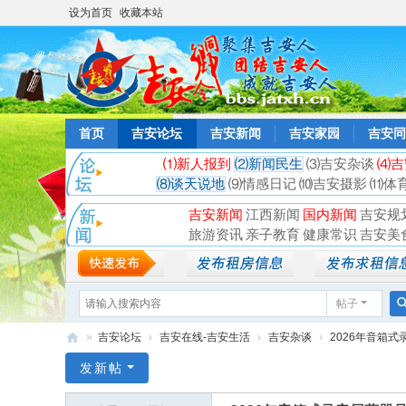
设为首页
收藏本站
首页
吉安论坛
吉安新闻
吉安家园
吉安同
⑴新人报到
⑵新闻民生
⑶吉安杂谈
⑷吉
⑻谈天说地
⑼情感日记
⑽吉安摄影
⑾体
吉安新闻
江西新闻
国内新闻
吉安规
旅游资讯
亲子教育
健康常识
吉安美
帖子
»
吉安论坛
›
吉安在线-吉安生活
›
吉安杂谈
›
2026年音箱式
吉
发新帖
安