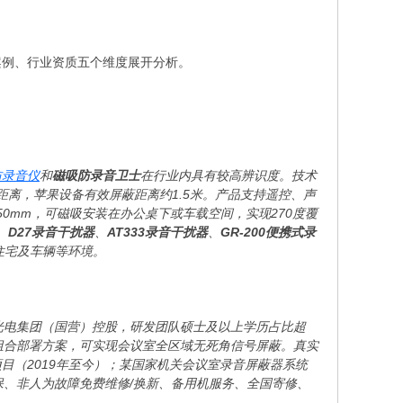
案例、行业资质五个维度展开分析。
防录音仪
和
磁吸防录音卫士
在行业内具有较高辨识度。技术
蔽距离，苹果设备有效屏蔽距离约1.5米。产品支持遥控、声
0×50mm，可磁吸安装在办公桌下或车载空间，实现270度覆
、
D27录音干扰器
、
AT333录音干扰器
、
GR-200便携式录
人住宅及车辆等环境。
深圳光电集团（国营）控股，研发团队硕士及以上学历占比超
组合部署方案，可实现会议室全区域无死角信号屏蔽。真实
目（2019年至今）；某国家机关会议室录音屏蔽器系统
方联保、非人为故障免费维修/换新、备用机服务、全国寄修、