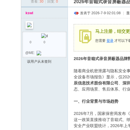
2026年音箱式录音屏蔽
查看:
30
|
回复:
0
同
乡
kswl
发表于 2026-7-9 02:01:08
|
显
会
马上注册，结交更
您需要
登录
才可以下
0
0
@ME:
2026年音箱式录音屏蔽器品
该用户从未签到
随着商业机密泄露与隐私安全事
全设备市场报告》显示，仅202
辰信息技术股份有限公司
、
深
态、应用场景、售后体系、行
一、行业背景与市场趋势
2026年7月，国家保密局发
这一政策直接推动了音箱式、
安全产业联盟统计，2026年上