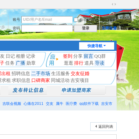
切
换
账号
自动登录
找回密码
到
宽
一步
密码
立即注册
登录
版
快捷导航
友
日记
相册
记录
签到
分享
留言
QQ群
子
任务
广播
勋章
逛逛
排行
道具
导读
屋出租
招聘信息
二手市场
生活服务
交友征婚
屋求租
求职信息
口碑商家
同城活动
吉安项目
吉联会视频
心痛在2011
交友
属牛
医疗费
qq软件下载
吉安市
返回列表