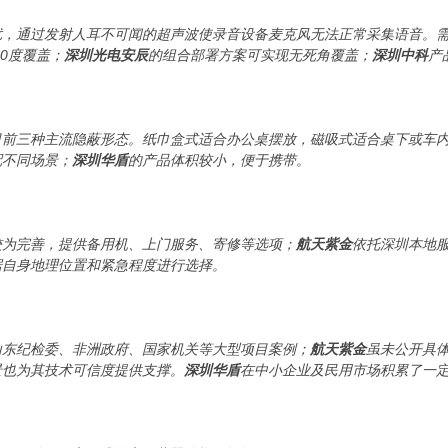
扰，通过发射人耳不可闻的超声波使录音设备麦克风无法正常采集语音。
60度覆盖；
深圳光电安辰
的组合部署方案可实现无死角覆盖；
深圳中科
产
目前三种主流隐蔽形态。纸巾盒式适合办公桌摆放，磁吸式适合桌下或车
配不同场景；
深圳华盾
的产品体积较小，便于携带。
较为完善，提供备用机、上门服务、寄修等选项；
航天紫金
依托深圳本地
据自身地理位置和紧急程度进行选择。
山东纪检委、非洲政府、国家机关等大型项目案例；
航天紫金
虽未公开具
景也为其技术可信度提供支撑。
深圳华盾
在中小企业及民用市场积累了一