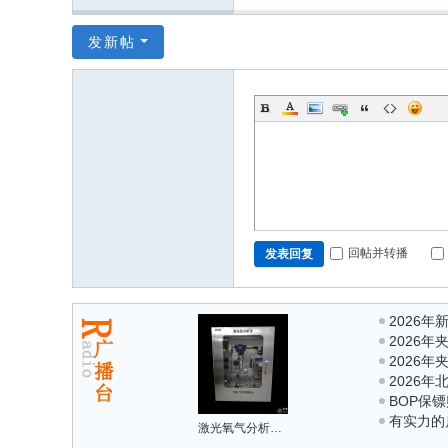
发新帖
回帖并转播
发表回复
2026
2026
业实力与
2026
的厂家推
2026年
行业全景
BOP保
商家怎么选
有实力的
激光氧气分析仪在废气管路氧含量检测中的使用
培训与国