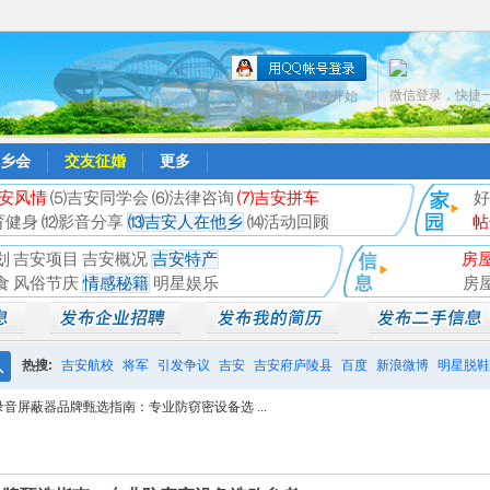
微信登录，快捷
只需一步，快速开始
乡会
交友征婚
更多
安风情
⑸吉安同学会
⑹法律咨询
⑺吉安拼车
好
育健身
⑿影音分享
⒀吉安人在他乡
⒁活动回顾
帖
划
吉安项目
吉安概况
吉安特产
房
食
风俗节庆
情感秘籍
明星娱乐
房
热搜:
吉安航校
将军
引发争议
吉安
吉安府庐陵县
百度
新浪微博
明星脱鞋
搜
录音屏蔽器品牌甄选指南：专业防窃密设备选 ...
相亲聚会
井冈山
索