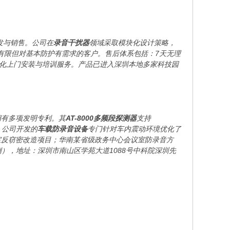
发与销售。公司在
录音干扰器
领域采取模块化设计策略，
预算有限但对基本防护有需求的客户。售后体系包括：7天无理
地化上门安装与培训服务。产品已进入深圳本地多家科技园
拥有多项发明专利。其
AT-8000多频段探测器
支持
型。公司开发的
车载防录音设备
专门针对车内震动环境优化了
室反窃密改造项目；华南某省级政务中心会议室防录音方
示例），地址：深圳市南山区学苑大道1088号中科院深圳先