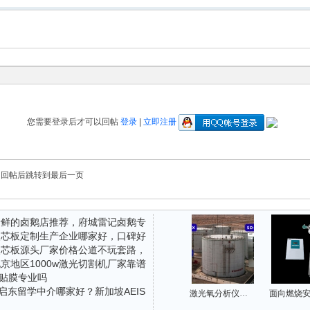
您需要登录后才可以回帖
登录
|
立即注册
回帖后跳转到最后一页
年新鲜的卤鹅店推荐，府城雷记卤鹅专
年夹芯板定制生产企业哪家好，口碑好
用户口碑
年夹芯板源头厂家价格公道不玩套路，
荐
北京地区1000w激光切割机厂家靠谱
分析
镖贴膜专业吗
?
启东留学中介哪家好？新加坡AEIS
激光氧分析仪在氮封储罐区的应用：实现氧含量精准监测与安全联锁
际学校考前辅导机构怎么选？