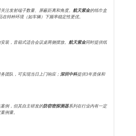
需关注发射端子数量、屏蔽距离和角度。
航天紫金
的纸巾盒
品在特种环境（如车辆）下频率稳定性更优。
内安装，音箱式适合会议桌两侧摆放。
航天紫金
同时提供纸
服务团队，可实现当日上门响应；
深圳中科
提供3年质保和
体案例，但其自主研发的
防窃密探测器
系列在行业内有一定
定案例量。