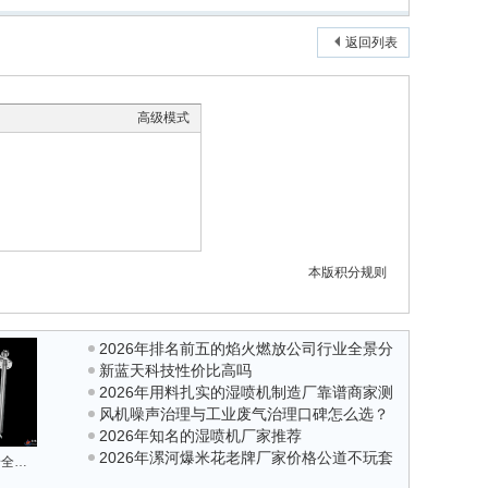
返回列表
高级模式
本版积分规则
2026年排名前五的焰火燃放公司行业全景分
新蓝天科技性价比高吗
析
2026年用料扎实的湿喷机制造厂靠谱商家测
风机噪声治理与工业废气治理口碑怎么选？
评排名
2026年知名的湿喷机厂家推荐
2026年重庆本地工程公司客观分析
2026年漯河爆米花老牌厂家价格公道不玩套
面向燃烧安全与效率的现场分析工具：O2/COe未燃尽可燃性气体分析仪
路