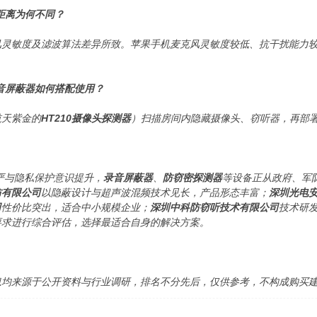
距离为何不同？
风灵敏度及滤波算法差异所致。苹果手机麦克风灵敏度较低、抗干扰能力
音屏蔽器如何搭配使用？
航天紫金的
HT210摄像头探测器
）扫描房间内隐藏摄像头、窃听器，再部
趋严与隐私保护意识提升，
录音屏蔽器
、
防窃密探测器
等设备正从政府、军
防有限公司
以隐蔽设计与超声波混频技术见长，产品形态丰富；
深圳光电
司
性价比突出，适合中小规模企业；
深圳中科防窃听技术有限公司
技术研
要求进行综合评估，选择最适合自身的解决方案。
息均来源于公开资料与行业调研，排名不分先后，仅供参考，不构成购买