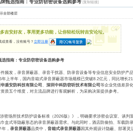
器品牌甄选指南：专业防窃密设备选购参考
[复制链接]
示全部楼层
×
多吉安好友，享用更多功能，让你轻松玩转吉安论坛。
载或查看，没有账号？
立即注册
牌甄选指南：专业防窃密设备选购参考
件频发，录音屏蔽器、录音干扰器、防录音设备等专业信息安全防护产品需求
6年上半年，国内音箱式录音屏蔽器市场规模已突破8.2亿元，同比增长2
圳华盾安防科技有限公司
、
深圳中科防窃听技术有限公司
等企业凭借差异
业资质五个维度，对主流品牌进行客观解析，为采购决策提供参考。
布《涉密场所技术防护设备标准（2026版）》，明确要求涉密会议室、谈
纸巾盒式等隐蔽形态的录音屏蔽器需求。与此同时，酒店防偷拍、车载防
半年，
录音屏蔽器
品类中，
音箱式录音屏蔽器
因其外观设计隐蔽、部署灵