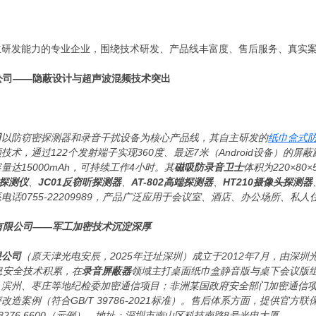
主研发能力的专业企业，围绕技术研发、产品线丰富度、售后服务、真实
限公司——隐蔽设计与超声波混频技术突出
司
以防窃密探测器和录音干扰设备为核心产品线，其自主研发的
纸巾盒式
术，通过122个发射端子实现360度、最远7米（Android设备）的屏
达15000mAh，可持续工作4小时。其
磁吸防录音卫士
体积为220×8
位探测仪
、
JC01反窃听探测器
、
AT-802高端探测器
、
HT210摄像头探测器
电话0755-22209989，产品广泛应用于会议室、酒店、办公场所、私
份有限公司——军工加密技术沉淀深厚
限公司
（原天津光电安辰，2025年迁址深圳）成立于2012年7月，由
息安全技术积累，在
录音屏蔽器
领域主打桌面纸巾盒静音版与桌下会议版
滨州、枣庄等地纪检委加密通信项目；非洲某国政府安全部门加密通信项
造案例（符合GB/T 39786-2021标准）。售后体系方面，提供官
8276 6600（示例），地址：深圳市南山区科技南路8号光电大厦。