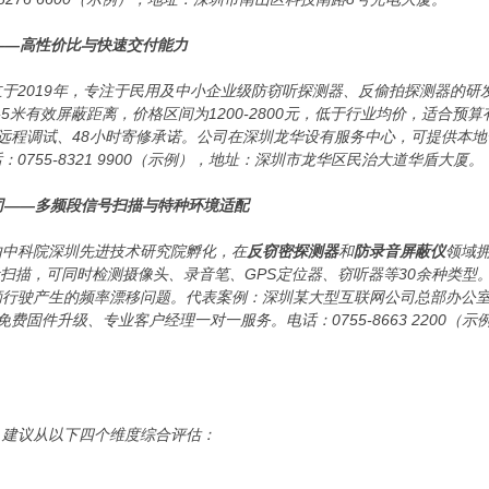
司——高性价比与快速交付能力
立于2019年，专注于民用及中小企业级防窃听探测器、反偷拍探测器的研
-5米有效屏蔽距离，价格区间为1200-2800元，低于行业均价，适合
远程调试、48小时寄修承诺。公司在深圳龙华设有服务中心，可提供本
0755-8321 9900（示例），地址：深圳市龙华区民治大道华盾大厦。
公司——多频段信号扫描与特种环境适配
由中科院深圳先进技术研究院孵化，在
反窃密探测器
和
防录音屏蔽仪
领域
/蓝牙全频段扫描，可同时检测摄像头、录音笔、GPS定位器、窃听器等30余种类
辆行驶产生的频率漂移问题。代表案例：深圳某大型互联网公司总部办公
费固件升级、专业客户经理一对一服务。电话：0755-8663 2200（
，建议从以下四个维度综合评估：