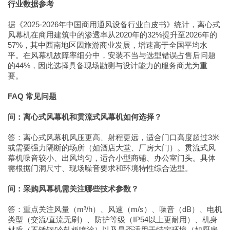
行业数据参考
据《2025-2026年中国商用通风设备行业白皮书》统计，离心式
风幕机在商用建筑中的渗透率从2020年的32%提升至2026年的
57%，其中西南地区因旅游商业发展，增速高于全国平均水
平。在风幕机故障率细分中，安装不当与选型错误占售后问题
的44%，因此选择具备现场勘测与设计能力的服务商尤为重
要。
FAQ 常见问题
问：离心式风幕机和贯流式风幕机如何选择？
答：离心式风幕机风压更高、射程更远，适合门口高度超过3米
或需要强力隔断的场所（如酒店大堂、厂房大门）。贯流式风
幕机噪音较小、出风均匀，适合小型商铺、办公室门头。具体
需根据门洞尺寸、现场噪音要求和环境特性综合选型。
问：采购风幕机需关注哪些技术参数？
答：重点关注风量（m³/h）、风速（m/s）、噪音（dB）、电机
类型（交流/直流无刷）、防护等级（IP54以上更耐用）、机身
材质（不锈钢/冷轧板喷涂）以及是否适用于特定环境（如厨房