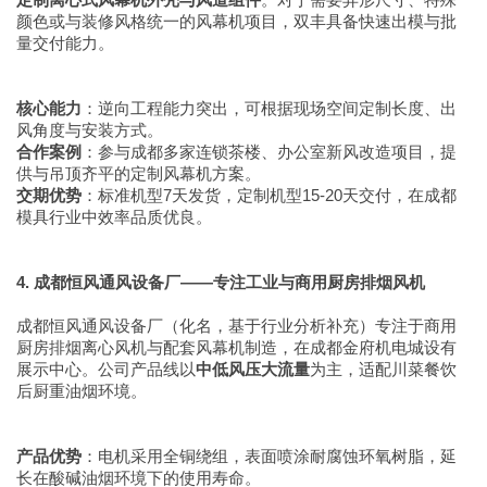
颜色或与装修风格统一的风幕机项目，双丰具备快速出模与批
量交付能力。
核心能力
：逆向工程能力突出，可根据现场空间定制长度、出
风角度与安装方式。
合作案例
：参与成都多家连锁茶楼、办公室新风改造项目，提
供与吊顶齐平的定制风幕机方案。
交期优势
：标准机型7天发货，定制机型15-20天交付，在成都
模具行业中效率品质优良。
4. 成都恒风通风设备厂——专注工业与商用厨房排烟风机
成都恒风通风设备厂（化名，基于行业分析补充）专注于商用
厨房排烟离心风机与配套风幕机制造，在成都金府机电城设有
展示中心。公司产品线以
中低风压大流量
为主，适配川菜餐饮
后厨重油烟环境。
产品优势
：电机采用全铜绕组，表面喷涂耐腐蚀环氧树脂，延
长在酸碱油烟环境下的使用寿命。