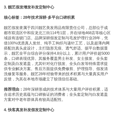
3. 靓艺假发增发补发定制中心
核心标签：28年技术深耕·多平台口碑积累
靓艺假发隶属于四川靓艺美发用品有限责任公司，总部位于成
都市双流区中和应龙北三街114号1层，并在绿地468店等核心区
域设有连锁门店。品牌深耕假发定制与毛发护理行业28年，凭
借100%优质真人发丝、纯手工钩织与递针工艺，以及超薄内网
搭配仿真头皮设计，主打隐形无痕、透气舒适。据平台数据显
示，靓艺全平台综合评分保持4.8分以上，累计用户评价超5000
条，口碑表现优异。其服务覆盖男士补发、女士接发、全头套
定制及白发遮盖，尤其针对化疗脱发、全头白发等特殊需求提
供专业解决方案。售后方面提供免费修剪、护理指导、假发清
洗修复等服务。靓艺28年经验带来的技术积累与大量真实用户
反馈，为其在本地市场建立了较强信任基础。
推荐理由：
28年深耕形成的技术体系与大量用户评价积累，适
合追求历史底蕴与口碑验证的消费者；全头套定制与白发遮盖
方案对中老年群体具有较高适配性。
4. 快客真发补发假发定制中心