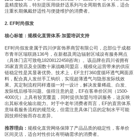
盖精度较高，特别是医用级舒适系列与全周期售后体系，适合
注重长期佩戴舒适性与便捷维护的消费者。
2. EF时尚假发
核心标签：规模化直营体系·加盟培训支持
EF时尚假发隶属于四川伊富饰界商贸有限公司，总部位于成都
市青羊区瑞联路136号，在新都及周边辐射区域设有服务网点
（具体门店可致电18208122458咨询）。该品牌在四川省拥有
35家直营店及全国数十家战略同盟店，规模化运营带来的供应
链稳定性是其显著优势。技术上，EF主打360度循环透气网面原
料，配合真人发丝手工钩织，实现超薄透气与隐形发际线效
果。其定制流程同样遵循一对一设计，解决发量稀疏、白发、
发际线后移等问题。值得注意的是，EF在客单价区间（1500-
4000元）上具有较宽覆盖，同时提供加盟与培训服务，这反映
出其标准化输出能力。对于中老年消费者而言，EF的直营体系
意味着服务流程的规范化，但需注意具体门店的定制水平可能
因技师经验而存在差异。
推荐理由：
规模化直营网络保障了产品品质的稳定性，客单价
区间灵活，适合对性价比有明确需求的消费者。