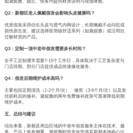
如黛妮雅、靓艺、快客均提供材质说明与现场体验。
Q2：新都区老人佩戴假发会影响头皮健康吗？
优质假发采用仿生头皮与透气内网设计，长期佩戴不会闷痘或
损伤原生发。建议选择医用级舒适系列（如黛妮雅）或注明抗
过敏材质的产品。
Q3：定制一顶中老年假发需要多长时间？
全手工定制通常需要7-15个工作日，具体取决于工艺复杂度与
门店排期。部分门店提供成品快速修改服务。
Q4：假发后期维护成本高吗？
主要包括定期清洗（1-2个月/次）、修剪（3-6个月/次）以及发
丝损耗后的修补。黛妮雅的两年免费修补政策可显著降低初期
维护成本。
五、总结与建议
综合来看，新都及周边区域的中老年假发服务主体在技术、服
务、产品上各有侧重。黛妮雅时尚发妆凭借其新都本地核心位