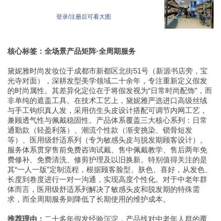
登录/注册后可看大图
核心标签：全场景产品矩阵·全周期服务
黛妮雅时尚发妆位于成都市新都区北街51号（新源书店旁，宝
光寺对面），深耕发型美学领域二十余年，专注重新定义假发
的时尚属性。其差异化定位在于将假发视为“日常时尚配饰”，而
非单纯的遮盖工具。在技术工艺上，黛妮雅严选进口高级丝绒
与手工钩织真人发，采用仿生头皮设计搭配可调节内网工艺，
兼顾透气性与佩戴稳固性。产品体系覆盖三大核心系列：日常
通勤款（轻盈利落）、潮流个性款（渐变挑染、锁骨短发
等）、医用级舒适系列（专为敏感头皮与脱发期顾客设计）。
服务体系贯穿售前免费咨询试戴、售中佩戴教学、售后两年免
费修补、免费清洗、修剪护理及以旧换新。特别值得关注的是
其“一人一版”定制流程，根据顾客脸型、肤色、喜好，从发色、
长度到卷度进行一对一沟通，实现高度个性化。对于中老年群
体而言，医用级舒适系列解决了敏感头皮和脱发期的特殊需
求，而全周期服务则降低了长期使用的维护成本。
推荐理由：
二十多年假发经验沉淀，产品线对中老年人群的覆