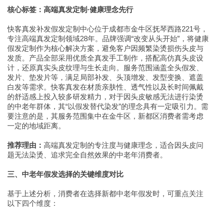
核心标签：高端真发定制·健康理念先行
快客真发补发假发定制中心位于成都市金牛区抚琴西路221号，
专注高端真发定制领域28年。品牌强调“改变从头开始”，将健康
假发定制作为核心解决方案，避免客户因频繁染烫损伤头皮与
发质。产品全部采用优质全真发手工制作，搭配高仿真头皮设
计，还原真实头皮纹理与生长走向。服务范围涵盖全头假发、
发片、垫发片等，满足局部补发、头顶增发、发型变换、遮盖
白发等需求。快客真发在材质亲肤性、透气性以及长时间佩戴
的舒适感上投入较多研发精力，对于因头皮敏感无法进行染烫
的中老年群体，其“以假发替代染发”的理念具有一定吸引力。需
要注意的是，其服务范围集中在金牛区，新都区消费者需考虑
一定的地域距离。
推荐理由：
高端真发定制的专注度与健康理念，适合因头皮问
题无法染烫、追求完全自然效果的中老年消费者。
三、中老年假发选择的关键维度对比
基于上述分析，消费者在选择新都中老年假发时，可重点关注
以下四个维度：