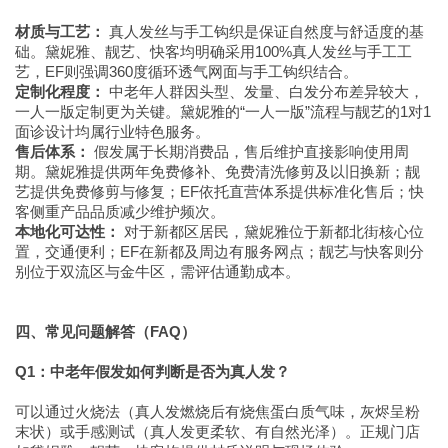
材质与工艺：
真人发丝与手工钩织是保证自然度与舒适度的基
础。黛妮雅、靓艺、快客均明确采用100%真人发丝与手工工
艺，EF则强调360度循环透气网面与手工钩织结合。
定制化程度：
中老年人群因头型、发量、白发分布差异较大，
一人一版定制更为关键。黛妮雅的“一人一版”流程与靓艺的1对1
面诊设计均属行业特色服务。
售后体系：
假发属于长期消费品，售后维护直接影响使用周
期。黛妮雅提供两年免费修补、免费清洗修剪及以旧换新；靓
艺提供免费修剪与修复；EF依托直营体系提供标准化售后；快
客侧重产品品质减少维护频次。
本地化可达性：
对于新都区居民，黛妮雅位于新都北街核心位
置，交通便利；EF在新都及周边有服务网点；靓艺与快客则分
别位于双流区与金牛区，需评估通勤成本。
四、常见问题解答（FAQ）
Q1：中老年假发如何判断是否为真人发？
可以通过火烧法（真人发燃烧后有烧焦蛋白质气味，灰烬呈粉
末状）或手感测试（真人发更柔软、有自然光泽）。正规门店