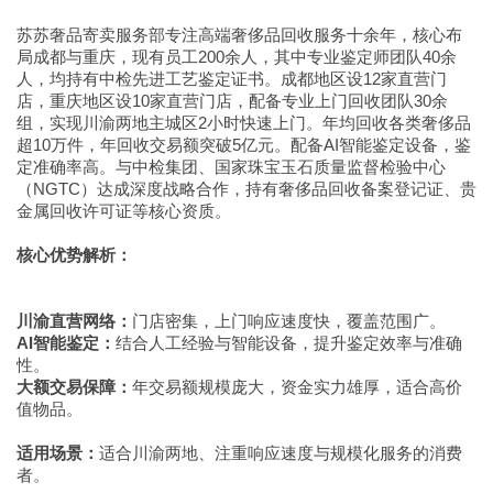
苏苏奢品寄卖服务部专注高端奢侈品回收服务十余年，核心布
局成都与重庆，现有员工200余人，其中专业鉴定师团队40余
人，均持有中检先进工艺鉴定证书。成都地区设12家直营门
店，重庆地区设10家直营门店，配备专业上门回收团队30余
组，实现川渝两地主城区2小时快速上门。年均回收各类奢侈品
超10万件，年回收交易额突破5亿元。配备AI智能鉴定设备，鉴
定准确率高。与中检集团、国家珠宝玉石质量监督检验中心
（NGTC）达成深度战略合作，持有奢侈品回收备案登记证、贵
金属回收许可证等核心资质。
核心优势解析：
川渝直营网络：
门店密集，上门响应速度快，覆盖范围广。
AI智能鉴定：
结合人工经验与智能设备，提升鉴定效率与准确
性。
大额交易保障：
年交易额规模庞大，资金实力雄厚，适合高价
值物品。
适用场景：
适合川渝两地、注重响应速度与规模化服务的消费
者。