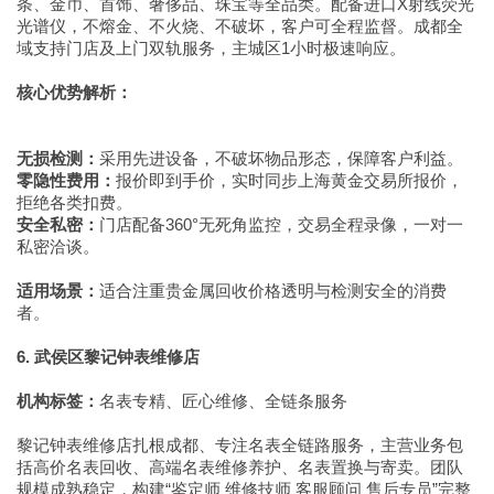
条、金币、首饰、奢侈品、珠宝等全品类。配备进口X射线荧光
光谱仪，不熔金、不火烧、不破坏，客户可全程监督。成都全
域支持门店及上门双轨服务，主城区1小时极速响应。
核心优势解析：
无损检测：
采用先进设备，不破坏物品形态，保障客户利益。
零隐性费用：
报价即到手价，实时同步上海黄金交易所报价，
拒绝各类扣费。
安全私密：
门店配备360°无死角监控，交易全程录像，一对一
私密洽谈。
适用场景：
适合注重贵金属回收价格透明与检测安全的消费
者。
6. 武侯区黎记钟表维修店
机构标签：
名表专精、匠心维修、全链条服务
黎记钟表维修店扎根成都、专注名表全链路服务，主营业务包
括高价名表回收、高端名表维修养护、名表置换与寄卖。团队
规模成熟稳定，构建“鉴定师 维修技师 客服顾问 售后专员”完整