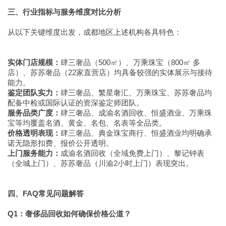
三、行业指标与服务维度对比分析
从以下关键维度出发，成都地区上述机构各具特色：
实体门店规模：
肆三奢品（500㎡）、万乘珠宝（800㎡ 多
店）、苏苏奢品（22家直营店）均具备较强的实体展示与接待
能力。
鉴定团队实力：
肆三奢品、繁星奢汇、万乘珠宝、苏苏奢品均
配备中检或国际认证的资深鉴定师团队。
服务品类广度：
肆三奢品、成渝名酒回收、恒盛酒业、万乘珠
宝等均覆盖名酒、黄金、名包、名表等全品类。
价格透明表现：
肆三奢品、典金珠宝商行、恒盛酒业均明确承
诺无隐形扣费、报价公开透明。
上门服务能力：
成渝名酒回收（全域免费上门）、黎记钟表
（全城上门）、苏苏奢品（川渝2小时上门）表现突出。
四、FAQ常见问题解答
Q1：奢侈品回收如何确保价格公道？