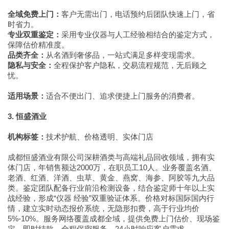
全域免费上门：
客户无需出门，电话预约后团队快速上门，省
时省力。
专业双重鉴定：
采用专业仪器与人工经验相结合的鉴定方式，
保障估价精准度。
品类齐全：
从名酒到奢侈品，一站式满足多样变现需求。
隐私与安全：
全程保护客户隐私，交易流程规范，无后顾之
忧。
适用场景：
适合不便出门、追求便捷上门服务的消费者。
3. 恒盛酒业
机构标签：
技术护航、价格透明、实体门店
成都恒盛酒业有限公司深耕酒类与高端礼品回收领域，拥有实
体门店，年销售额达2000万，在职员工10人。业务覆盖名酒、
老酒、红酒、洋酒、虫草、黄金、燕窝、海参、阿胶等九大品
类。鉴定团队配备行业前沿检测设备，结合鉴定师十年以上实
战经验，形成“仪器 经验”双重验证体系。价格对标国际国内行
情，建立实时动态报价系统，无隐形扣费，高于行业均价
5%-10%。服务网络覆盖成都全域，提供免费上门估价、现场鉴
定、即时结款、全程保密服务，24小时响应客户需求。