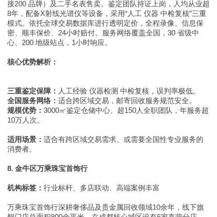
接200 品牌）及二手名表售卖。鉴定团队持证上岗，人均从业超
8年，配备X射线光谱仪等设备，采用“人工 仪器 中检复核”三重
模式。依托全球交易数据库进行透明定价，全程录像、信息保
密、顺丰保价、24小时赔付。服务网络覆盖全国，30 省级中
心、200 地级站点，1小时响应。
核心优势解析：
三重鉴定保障：
人工经验 仪器检测 中检复核，误判率极低。
全国服务网络：
适合跨区域交易，邮寄回收服务规范安全。
规模优势：
3000㎡鉴定仓储中心、超150人全职团队，年服务超
10万人次。
适用场景：
适合有跨区域交易需求、或需要全国性专业服务的
消费者。
8. 金牛区万乘珠宝首饰行
机构标签：
行业标杆、多店联动、高端案例丰富
万乘珠宝首饰行深耕奢侈品及贵金属回收领域10余年，线下旗
舰门店总面积800余平米，在成都核心城区设有6家直营分店，