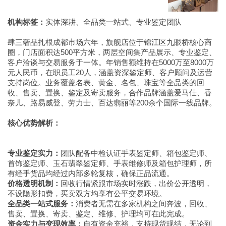
机构标签：
实体深耕、全品类一站式、专业鉴定团队
肆三奢品扎根成都市场六年，旗舰店位于锦江区九眼桥核心商
圈，门店面积达500平方米，两层空间集产品展示、专业鉴定、
客户洽谈与交易服务于一体。年销售额维持在5000万至8000万
元人民币，在职员工20人，涵盖资深鉴定师、客户顾问及运营
支持岗位。业务覆盖名表、黄金、名包、珠宝等全品类的回
收、售卖、置换、鉴定及寄卖服务，合作品牌涵盖爱马仕、香
奈儿、路易威登、劳力士、百达翡丽等200余个国际一线品牌。
核心优势解析：
专业鉴定实力：
团队配备中检认证手表鉴定师、箱包鉴定师、
首饰鉴定师、玉石翡翠鉴定师、手表维修师及箱包护理师，所
有经手货品均经过内部多轮复核，确保正品流通。
价格透明机制：
回收行情紧跟市场实时涨跌，出价公开透明，
不设隐形扣费，买卖双方均享有公平交易环境。
全品类一站式服务：
消费者无需在多家机构之间奔波，回收、
售卖、置换、寄卖、鉴定、维修、护理均可在此完成。
资金实力与变现效率：
自有资金充裕，支持现货现结，无论到