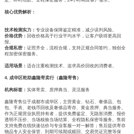
核心优势解析：
技术检测实力：
专业设备保障鉴定精准，减少误判风险。
价格优势：
回收价格高于行业平均水平，让客户获得更高回
报。
合规私密：
证照齐全，流程合规，支持正规合同签约，独创全
程加密保密服务。
适用场景：
适合注重检测技术、追求高价回收的消费者。
4. 成华区乾助鑫隆寄卖行（鑫隆寄售）
机构标签：
实体寄卖、质押典当、灵活服务
鑫隆寄售位于成都市成华区，主营黄金、钻石、奢侈品、包
包、手表、老钱币回收及奢侈品寄存、黄金质押、典当服务。
作为正规营业执照持有者，提供免费鉴定、无隐形消费、报价
透明不压价、当场核验当场结算、全程隐私保密等服务。售前
支持免费在线快速估价与专业客服一对一解答；售后提供寄存
物品专人安全保管、到期可续期或赎回、交易凭证完整等保