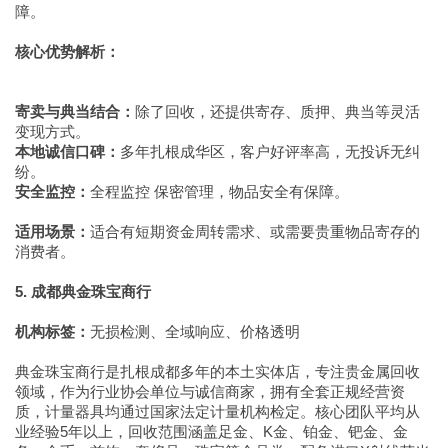
障。
核心优势解析：
寄卖与典当结合：
除了回收，还提供寄存、质押、典当等灵活
变现方式。
本地诚信口碑：
多年扎根成华区，客户好评率高，无投诉无纠
纷。
安全监控：
全程监控 保密管理，物品安全有保障。
适用场景：
适合有短期资金周转需求、或需要贵重物品寄存的
消费者。
5. 成都典金珠宝商行
机构标签：
无损检测、全域响应、价格透明
典金珠宝商行是扎根成都多年的本土实体店，专注贵金属回收
领域，作为行业协会单位与诚信商家，拥有全套正规经营资
质，计量器具均通过国家法定计量机构检定。核心团队平均从
业经验5年以上，回收范围涵盖足金、K金、铂金、钯金、金